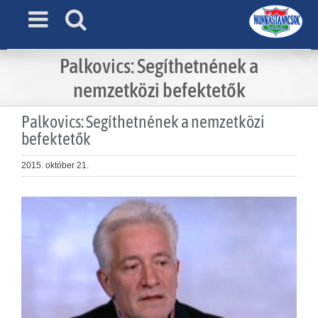
Skip
to
content
Palkovics: Segíthetnének a
nemzetközi befektetők
Palkovics: Segíthetnének a nemzetközi
befektetők
2015. október 21.
View
Larger
Image