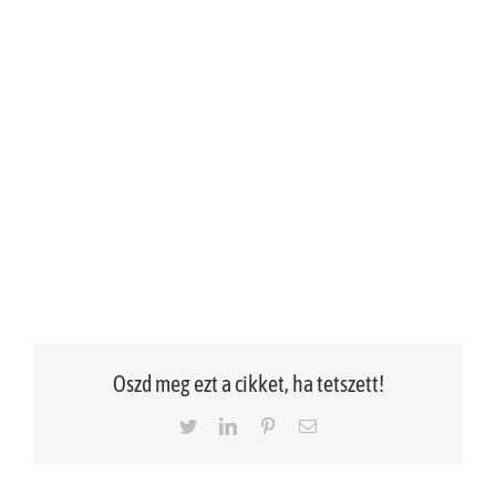
Oszd meg ezt a cikket, ha tetszett!
Twitter
LinkedIn
Pinterest
Email