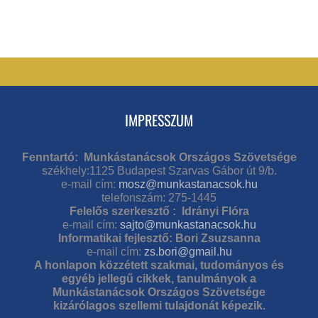
IMPRESSZUM
Fenntartó: Munkástanácsok Országos Szövetsége
székhely:1125 Budapest Szarvas Gábor út 9/b.
e-mail cím:
mosz@munkastanacsok.hu
telefonszám: 275-1445
Felelős szerkesztő : Idrányi Flóra
e-mail cím:
sajto@munkastanacsok.hu
Informatikai fejlesztő: Bori Zsuzsanna
e-mail cím:
zs.bori@gmail.hu
A honlapon közzétett szakmai, tudományos és
egyéb jellegű cikkek, tanulmányok a
Munkástanácsok Országos Szövetsége
kizárólagos szellemi tulajdonát képezik.