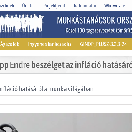
zi hírek
Üdülés
Projektjeink
Iratmintatár
Who we are
Ágazatok
Ingyenes tanácsadás
GINOP_PLUSZ-3.2.3-24
pp Endre beszélget az infláció hatásá
infláció hatásáról a munka világában