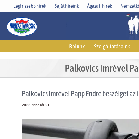
Skip
Legfrissebb hírek
Saját híreink
Ágazati hírek
Nemzetkö
to
content
Rólunk
Szolgáltatásaink
Palkovics Imrével Pa
Palkovics Imrével Papp Endre beszélget az 
2023. február 21.
View
Larger
Image