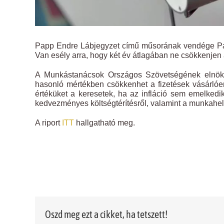
Papp Endre Lábjegyzet című műsorának vendége Pa
Van esély arra, hogy két év átlagában ne csökkenjen a
A Munkástanácsok Országos Szövetségének elnöke 
hasonló mértékben csökkenhet a fizetések vásárlóe
értéküket a keresetek, ha az infláció sem emelkedi
kedvezményes költségtérítésről, valamint a munkahel
A riport
ITT
hallgatható meg.
Oszd meg ezt a cikket, ha tetszett!