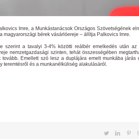
lkovics Imre, a Munkástanácsok Országos Szövetségének eln
 magyarországi bérek vásárlóereje – állítja Palkovics Imre.
szerint a tavalyi 3-4% közötti reálbér emelkedés után az 
reje nemzetgazdasági szinten, tehát összességében megtarth
k tovább. Emellett szó lesz a duplájára emelt munkába járás 
y teremtésről és a munkanélküliség alakulásáról.
Twitter
LinkedIn
Pint