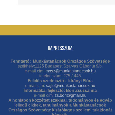
IMPRESSZUM
Fenntartó: Munkástanácsok Országos Szövetsége
székhely:1125 Budapest Szarvas Gábor út 9/b.
e-mail cím:
mosz@munkastanacsok.hu
telefonszám: 275-1445
Felelős szerkesztő : Idrányi Flóra
e-mail cím:
sajto@munkastanacsok.hu
Informatikai fejlesztő: Bori Zsuzsanna
e-mail cím:
zs.bori@gmail.hu
A honlapon közzétett szakmai, tudományos és egyéb
jellegű cikkek, tanulmányok a Munkástanácsok
Országos Szövetsége kizárólagos szellemi tulajdonát
képezik.