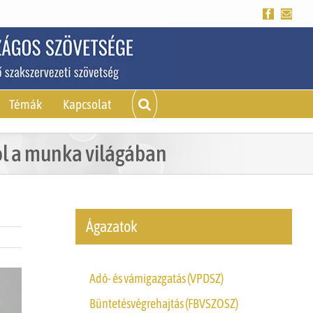
Facebook
Emai
Témák
Kapcsolat
ról a munka világában
Ágazatok
Adó- és vámigazgatás (VPDSZ)
Büntetésvégrehajtás (FBVSZOSZ)