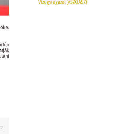
Vízügyi ágazat (VSZOÁSZ)
öke.
idén
atják
utáni
erest
Email