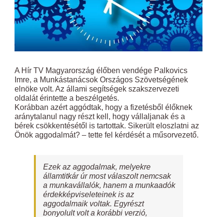
A Hír TV Magyarország élőben vendége Palkovics
Imre, a Munkástanácsok Országos Szövetségének
elnöke volt. Az állami segítségek szakszervezeti
oldalát érintette a beszélgetés.
Korábban azért aggódtak, hogy a fizetésből élőknek
aránytalanul nagy részt kell, hogy vállaljanak és a
bérek csökkentésétől is tartottak. Sikerült eloszlatni az
Önök aggodalmát? – tette fel kérdését a műsorvezető.
Ezek az aggodalmak, melyekre
államtitkár úr most válaszolt nemcsak
a munkavállalók, hanem a munkaadók
érdekképviseleteinek is az
aggodalmaik voltak. Egyrészt
bonyolult volt a korábbi verzió,