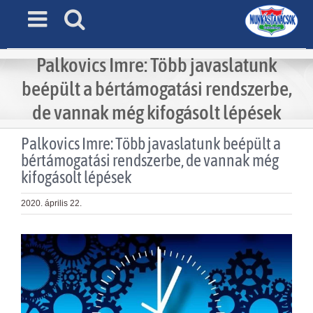
Skip
to
content
Palkovics Imre: Több javaslatunk
beépült a bértámogatási rendszerbe,
de vannak még kifogásolt lépések
Palkovics Imre: Több javaslatunk beépült a
bértámogatási rendszerbe, de vannak még
kifogásolt lépések
2020. április 22.
View
Larger
Image