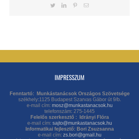
Twitter
LinkedIn
Pinterest
Email
IMPRESSZUM
Fenntartó: Munkástanácsok Országos Szövetsége
székhely:1125 Budapest Szarvas Gábor út 9/b.
e-mail cím:
mosz@munkastanacsok.hu
telefonszám: 275-1445
Felelős szerkesztő : Idrányi Flóra
e-mail cím:
sajto@munkastanacsok.hu
Informatikai fejlesztő: Bori Zsuzsanna
e-mail cím:
zs.bori@gmail.hu