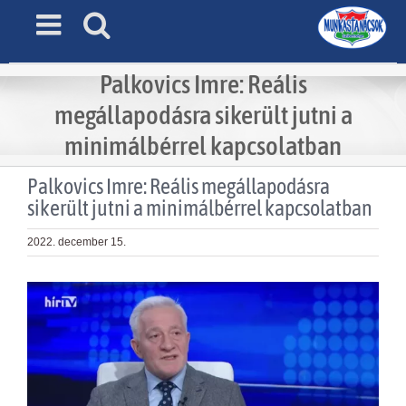
Skip
to
content
Palkovics Imre: Reális
megállapodásra sikerült jutni a
minimálbérrel kapcsolatban
Palkovics Imre: Reális megállapodásra
sikerült jutni a minimálbérrel kapcsolatban
2022. december 15.
View
Larger
Image