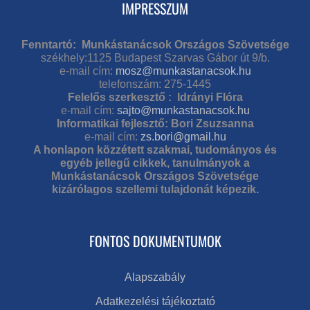
IMPRESSZUM
Fenntartó: Munkástanácsok Országos Szövetsége
székhely:1125 Budapest Szarvas Gábor út 9/b.
e-mail cím:
mosz@munkastanacsok.hu
telefonszám: 275-1445
Felelős szerkesztő : Idrányi Flóra
e-mail cím:
sajto@munkastanacsok.hu
Informatikai fejlesztő: Bori Zsuzsanna
e-mail cím:
zs.bori@gmail.hu
A honlapon közzétett szakmai, tudományos és
egyéb jellegű cikkek, tanulmányok a
Munkástanácsok Országos Szövetsége
kizárólagos szellemi tulajdonát képezik.
FONTOS DOKUMENTUMOK
Alapszabály
Adatkezelési tájékoztató