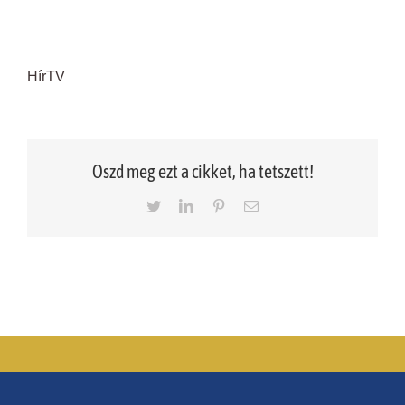
HírTV
Oszd meg ezt a cikket, ha tetszett!
Twitter
LinkedIn
Pinterest
Email