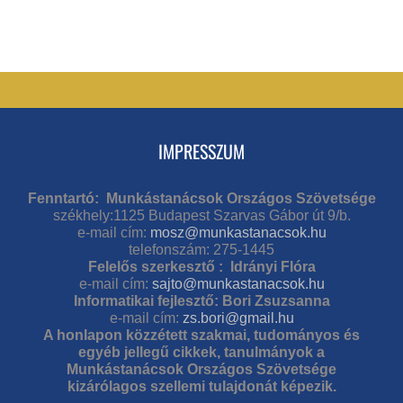
IMPRESSZUM
Fenntartó: Munkástanácsok Országos Szövetsége
székhely:1125 Budapest Szarvas Gábor út 9/b.
e-mail cím:
mosz@munkastanacsok.hu
telefonszám: 275-1445
Felelős szerkesztő : Idrányi Flóra
e-mail cím:
sajto@munkastanacsok.hu
Informatikai fejlesztő: Bori Zsuzsanna
e-mail cím:
zs.bori@gmail.hu
A honlapon közzétett szakmai, tudományos és
egyéb jellegű cikkek, tanulmányok a
Munkástanácsok Országos Szövetsége
kizárólagos szellemi tulajdonát képezik.