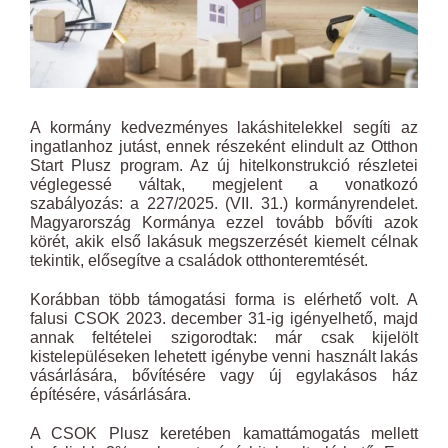
A kormány kedvezményes lakáshitelekkel segíti az
ingatlanhoz jutást, ennek részeként elindult az Otthon
Start Plusz program. Az új hitelkonstrukció részletei
véglegessé váltak, megjelent a vonatkozó
szabályozás: a 227/2025. (VII. 31.) kormányrendelet.
Magyarország Kormánya ezzel tovább bővíti azok
körét, akik első lakásuk megszerzését kiemelt célnak
tekintik, elősegítve a családok otthonteremtését.
Korábban több támogatási forma is elérhető volt. A
falusi CSOK 2023. december 31-ig igényelhető, majd
annak feltételei szigorodtak: már csak kijelölt
kistelepüléseken lehetett igénybe venni használt lakás
vásárlására, bővítésére vagy új egylakásos ház
építésére, vásárlására.
A CSOK Plusz keretében kamattámogatás mellett