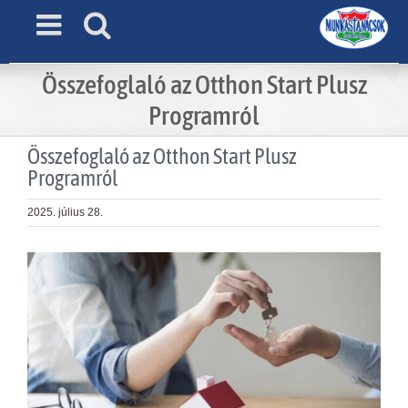
Skip
to
content
Összefoglaló az Otthon Start Plusz
Programról
Összefoglaló az Otthon Start Plusz
Programról
2025. július 28.
View
Larger
Image