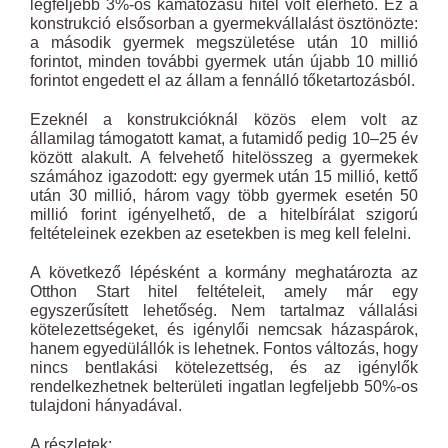
legfeljebb 3%-os kamatozású hitel volt elérhető. Ez a
konstrukció elsősorban a gyermekvállalást ösztönözte:
a második gyermek megszületése után 10 millió
forintot, minden további gyermek után újabb 10 millió
forintot engedett el az állam a fennálló tőketartozásból.
Ezeknél a konstrukcióknál közös elem volt az
államilag támogatott kamat, a futamidő pedig 10–25 év
között alakult. A felvehető hitelösszeg a gyermekek
számához igazodott: egy gyermek után 15 millió, kettő
után 30 millió, három vagy több gyermek esetén 50
millió forint igényelhető, de a hitelbírálat szigorú
feltételeinek ezekben az esetekben is meg kell felelni.
A következő lépésként a kormány meghatározta az
Otthon Start hitel feltételeit, amely már egy
egyszerűsített lehetőség. Nem tartalmaz vállalási
kötelezettségeket, és igénylői nemcsak házaspárok,
hanem egyedülállók is lehetnek. Fontos változás, hogy
nincs bentlakási kötelezettség, és az igénylők
rendelkezhetnek belterületi ingatlan legfeljebb 50%-os
tulajdoni hányadával.
A részletek: