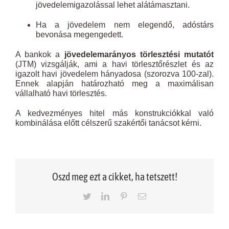
jövedelemigazolással lehet alátámasztani.
Ha a jövedelem nem elegendő, adóstárs
bevonása megengedett.
A bankok a
jövedelemarányos törlesztési mutatót
(JTM) vizsgálják, ami a havi törlesztőrészlet és az
igazolt havi jövedelem hányadosa (szorozva 100-zal).
Ennek alapján határozható meg a maximálisan
vállalható havi törlesztés.
A kedvezményes hitel más konstrukciókkal való
kombinálása előtt célszerű szakértői tanácsot kérni.
Oszd meg ezt a cikket, ha tetszett!
Twitter
LinkedIn
Pinterest
Email