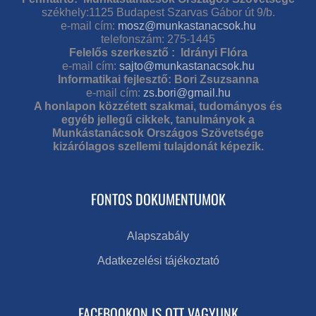
székhely:1125 Budapest Szarvas Gábor út 9/b.
e-mail cím:
mosz@munkastanacsok.hu
telefonszám: 275-1445
Felelős szerkesztő : Idrányi Flóra
e-mail cím:
sajto@munkastanacsok.hu
Informatikai fejlesztő: Bori Zsuzsanna
e-mail cím:
zs.bori@gmail.hu
A honlapon közzétett szakmai, tudományos és
egyéb jellegű cikkek, tanulmányok a
Munkástanácsok Országos Szövetsége
kizárólagos szellemi tulajdonát képezik.
FONTOS DOKUMENTUMOK
Alapszabály
Adatkezelési tájékoztató
FACEBOOKON IS OTT VAGYUNK