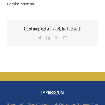
Forrás: index.hu
Oszd meg ezt a cikket, ha tetszett!
Twitter
LinkedIn
Pinterest
Email
IMPRESSZUM
Fenntartó: Munkástanácsok Országos Szövetsége