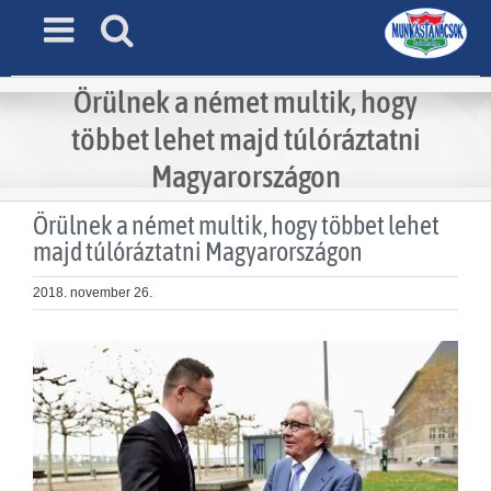
Skip
to
content
Örülnek a német multik, hogy
többet lehet majd túlóráztatni
Magyarországon
Örülnek a német multik, hogy többet lehet
majd túlóráztatni Magyarországon
2018. november 26.
View
Larger
Image