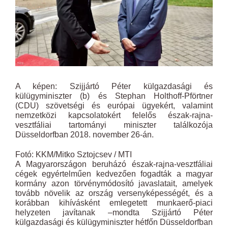
A képen: Szijjártó Péter külgazdasági és
külügyminiszter (b) és Stephan Holthoff-Pförtner
(CDU) szövetségi és európai ügyekért, valamint
nemzetközi kapcsolatokért felelős észak-rajna-
vesztfáliai tartományi miniszter találkozója
Düsseldorfban 2018. november 26-án.
Fotó: KKM/Mitko Sztojcsev / MTI
A Magyarországon beruházó észak-rajna-vesztfáliai
cégek egyértelműen kedvezően fogadták a magyar
kormány azon törvénymódosító javaslatait, amelyek
tovább növelik az ország versenyképességét, és a
korábban kihívásként emlegetett munkaerő-piaci
helyzeten javítanak –mondta Szijjártó Péter
külgazdasági és külügyminiszter hétfőn Düsseldorfban