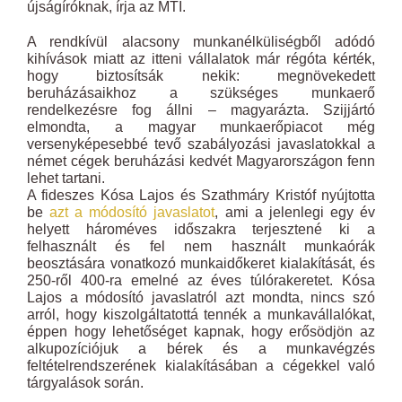
újságíróknak, írja az MTI.
A rendkívül alacsony munkanélküliségből adódó
kihívások miatt az itteni vállalatok már régóta kérték,
hogy biztosítsák nekik: megnövekedett
beruházásaikhoz a szükséges munkaerő
rendelkezésre fog állni – magyarázta. Szijjártó
elmondta, a magyar munkaerőpiacot még
versenyképesebbé tevő szabályozási javaslatokkal a
német cégek beruházási kedvét Magyarországon fenn
lehet tartani.
A fideszes Kósa Lajos és Szathmáry Kristóf nyújtotta
be
azt a módosító javaslatot
, ami a jelenlegi egy év
helyett hároméves időszakra terjesztené ki a
felhasznált és fel nem használt munkaórák
beosztására vonatkozó munkaidőkeret kialakítását, és
250-ről 400-ra emelné az éves túlórakeretet. Kósa
Lajos a módosító javaslatról azt mondta, nincs szó
arról, hogy kiszolgáltatottá tennék a munkavállalókat,
éppen hogy lehetőséget kapnak, hogy erősödjön az
alkupozíciójuk a bérek és a munkavégzés
feltételrendszerének kialakításában a cégekkel való
tárgyalások során.