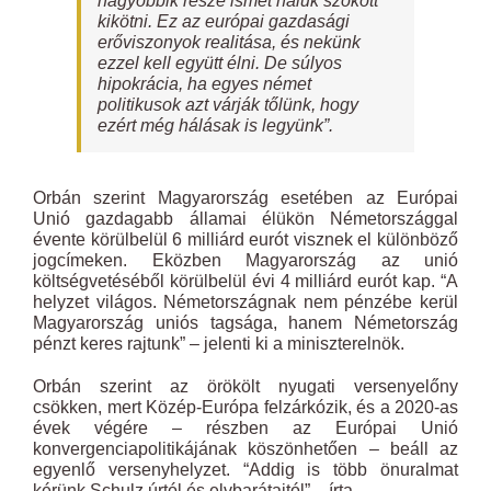
nagyobbik része ismét náluk szokott
kikötni. Ez az európai gazdasági
erőviszonyok realitása, és nekünk
ezzel kell együtt élni. De súlyos
hipokrácia, ha egyes német
politikusok azt várják tőlünk, hogy
ezért még hálásak is legyünk”.
Orbán szerint Magyarország esetében az Európai
Unió gazdagabb államai élükön Németországgal
évente körülbelül 6 milliárd eurót visznek el különböző
jogcímeken. Eközben Magyarország az unió
költségvetéséből körülbelül évi 4 milliárd eurót kap. “A
helyzet világos. Németországnak nem pénzébe kerül
Magyarország uniós tagsága, hanem Németország
pénzt keres rajtunk” – jelenti ki a miniszterelnök.
Orbán szerint az örökölt nyugati versenyelőny
csökken, mert Közép-Európa felzárkózik, és a 2020-as
évek végére – részben az Európai Unió
konvergenciapolitikájának köszönhetően – beáll az
egyenlő versenyhelyzet. “Addig is több önuralmat
kérünk Schulz úrtól és elvbarátaitól” – írta.