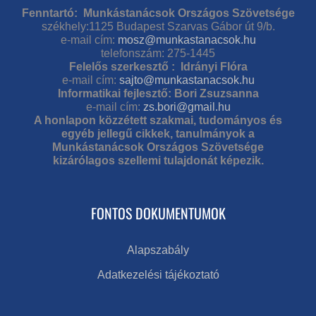
Fenntartó: Munkástanácsok Országos Szövetsége
székhely:1125 Budapest Szarvas Gábor út 9/b.
e-mail cím:
mosz@munkastanacsok.hu
telefonszám: 275-1445
Felelős szerkesztő : Idrányi Flóra
e-mail cím:
sajto@munkastanacsok.hu
Informatikai fejlesztő: Bori Zsuzsanna
e-mail cím:
zs.bori@gmail.hu
A honlapon közzétett szakmai, tudományos és
egyéb jellegű cikkek, tanulmányok a
Munkástanácsok Országos Szövetsége
kizárólagos szellemi tulajdonát képezik.
FONTOS DOKUMENTUMOK
Alapszabály
Adatkezelési tájékoztató