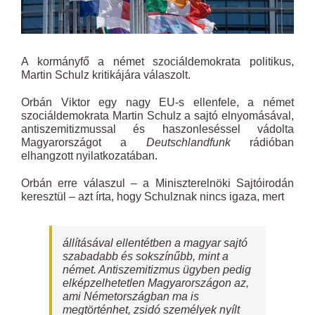
A kormányfő a német szociáldemokrata politikus,
Martin Schulz kritikájára válaszolt.
Orbán Viktor egy nagy EU-s ellenfele, a német
szociáldemokrata Martin Schulz a sajtó elnyomásával,
antiszemitizmussal és haszonleséssel vádolta
Magyarországot a
Deutschlandfunk
rádióban
elhangzott nyilatkozatában.
Orbán erre válaszul – a Miniszterelnöki Sajtóirodán
keresztül – azt írta, hogy Schulznak nincs igaza, mert
állításával ellentétben a magyar sajtó
szabadabb és sokszínűbb, mint a
német. Antiszemitizmus ügyben pedig
elképzelhetetlen Magyarországon az,
ami Németországban ma is
megtörténhet, zsidó személyek nyílt