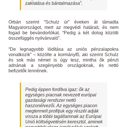
zaklatása és bántalmazása”.
Orbán szerint “Schulz úr” éveken át támadta
Magyarországot, mert az megvédi határait, és nem
fogad be bevándorlókat. “Pedig a két dolog közötti
összefüggés nyilvánvaló”.
“De legnagyobb lódítása az uniós pénzalapokra
vonatkozik” – közölte a kormányfő, aki szerint Schulz
és sok más német is úgy tesz, mintha ők pénzt
adnának a szegényebb országoknak, és nettó
befizetők lennének.
Pedig éppen fordítva igaz: ők az
egységes piacnak nevezett európai
gazdasági rendszer nettó
haszonélvezői. Az egységes piacon
megtermelt profitjuk egy részét adják
vissza a többi tagállamnak az Európai
Unió költségvetésén keresztül, aminek