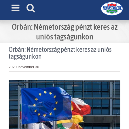
Skip
to
content
Orbán: Németország pénzt keres az
uniós tagságunkon
Orbán: Németország pénzt keres az uniós
tagságunkon
2020. november 30.
View
Larger
Image