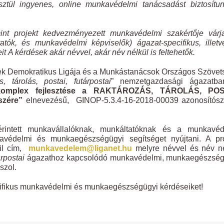
ztül ingyenes, online munkavédelmi tanácsadást biztosítu
int projekt kedvezményezett munkavédelmi szakértője várj
tók, és munkavédelmi képviselők) ágazat-specifikus, illet
it
A kérdések akár névvel, akár név nélkül is feltehetők.
tek Demokratikus Ligája és a Munkástanácsok Országos Szöve
 tárolás, postai, futárpostai
” nemzetgazdasági ágazatba
komplex fejlesztése a RAKTÁROZÁS, TÁROLÁS, POS
szére”
elnevezésű, GINOP-5.3.4-16-2018-00039 azonosítós
rintett munkavállalóknak, munkáltatóknak és a munkavéd
avédelmi és munkaegészségügyi segítséget nyújtani. A pro
ail cím,
munkavedelem@liganet.hu
melyre névvel és név né
tárpostai
ágazathoz kapcsolódó munkavédelmi, munkaegészség
szol.
cifikus munkavédelmi és munkaegészségügyi kérdéseiket!