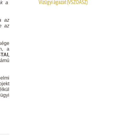
Vízügyi ágazat (VSZOÁSZ)
nk a
a az
ve az
tsége
n, a
TAI,
zámú
elmi
jekt
lkül
ügyi