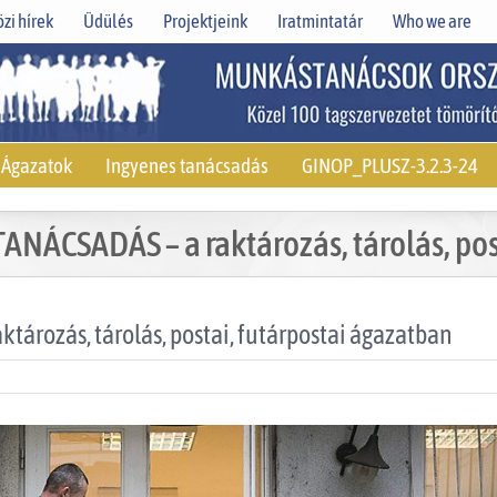
zi hírek
Üdülés
Projektjeink
Iratmintatár
Who we are
Ágazatok
Ingyenes tanácsadás
GINOP_PLUSZ-3.2.3-24
CSADÁS – a raktározás, tárolás, post
rozás, tárolás, postai, futárpostai ágazatban