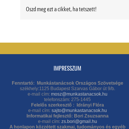
Oszd meg ezt a cikket, ha tetszett!
IMPRESSZUM
Fenntartó: Munkástanácsok Országos Szövetsége
székhely:1125 Budapest Szarvas Gábor út 9/b.
e-mail cím:
mosz@munkastanacsok.hu
telefonszám: 275-1445
Felelős szerkesztő : Idrányi Flóra
e-mail cím:
sajto@munkastanacsok.hu
Informatikai fejlesztő: Bori Zsuzsanna
e-mail cím:
zs.bori@gmail.hu
A honlapon közzétett szakmai, tudományos és egyéb