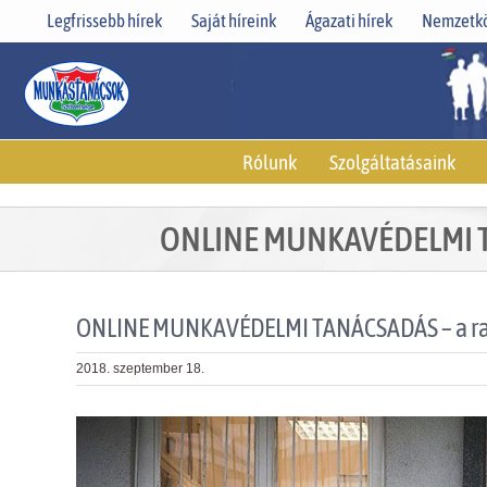
Skip
Legfrissebb hírek
Saját híreink
Ágazati hírek
Nemzetkö
to
content
Rólunk
Szolgáltatásaink
ONLINE MUNKAVÉDELMI TANÁ
ONLINE MUNKAVÉDELMI TANÁCSADÁS – a raktá
2018. szeptember 18.
View
Larger
Image