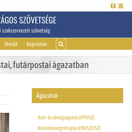
Facebook
Emai
Témák
Kapcsolat
ai, futárpostai ágazatban
Ágazatok
Adó- és vámigazgatás (VPDSZ)
Büntetésvégrehajtás (FBVSZOSZ)