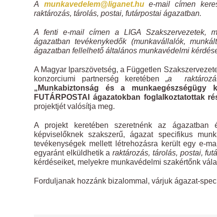
A
munkavedelem@liganet.hu
e-mail címen keres
raktározás, tárolás, postai, futárpostai ágazatban.
A fenti e-mail címen a LIGA Szakszervezetek, m
ágazatban tevékenykedők (munkavállalók, munkálta
ágazatban fellelhető általános munkavédelmi kérdése
A Magyar Iparszövetség, a Független Szakszerveze
konzorciumi partnerség keretében „
a raktározás,
„Munkabiztonság és a munkaegészségügy 
FUTÁRPOSTAI ágazatokban foglalkoztatottak ré
projektjét valósítja meg.
A projekt keretében szeretnénk az ágazatban é
képviselőknek szakszerű, ágazat specifikus munk
tevékenységek mellett létrehozásra került egy e-m
egyaránt elküldhetik a
raktározás, tárolás, postai, fu
kérdéseiket, melyekre munkavédelmi szakértőnk vála
Forduljanak hozzánk bizalommal, várjuk ágazat-spe