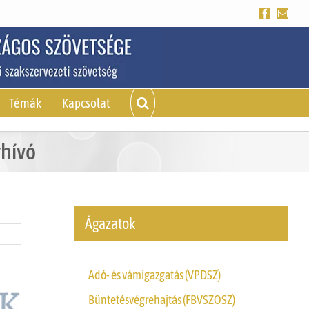
Facebook
Emai
Témák
Kapcsolat
ghívó
Ágazatok
Adó- és vámigazgatás (VPDSZ)
Büntetésvégrehajtás (FBVSZOSZ)