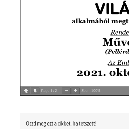
Page
1
/
2
Zoom
100%
Oszd meg ezt a cikket, ha tetszett!