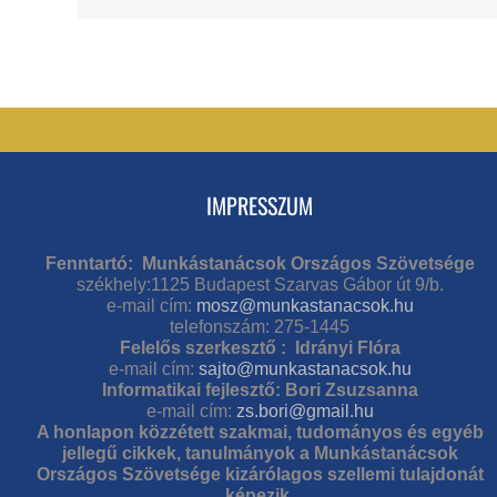
IMPRESSZUM
Fenntartó: Munkástanácsok Országos Szövetsége
székhely:1125 Budapest Szarvas Gábor út 9/b.
e-mail cím:
mosz@munkastanacsok.hu
telefonszám: 275-1445
Felelős szerkesztő : Idrányi Flóra
e-mail cím:
sajto@munkastanacsok.hu
Informatikai fejlesztő: Bori Zsuzsanna
e-mail cím:
zs.bori@gmail.hu
A honlapon közzétett szakmai, tudományos és egyéb
jellegű cikkek, tanulmányok a Munkástanácsok
Országos Szövetsége kizárólagos szellemi tulajdonát
képezik.