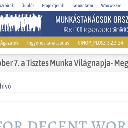
zi hírek
Üdülés
Projektjeink
Iratmintatár
Who we are
Ágazatok
Ingyenes tanácsadás
GINOP_PLUSZ-3.2.3-24
ber 7. a Tisztes Munka Világnapja- Me
ghívó