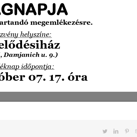
Twitter
LinkedIn
Pint