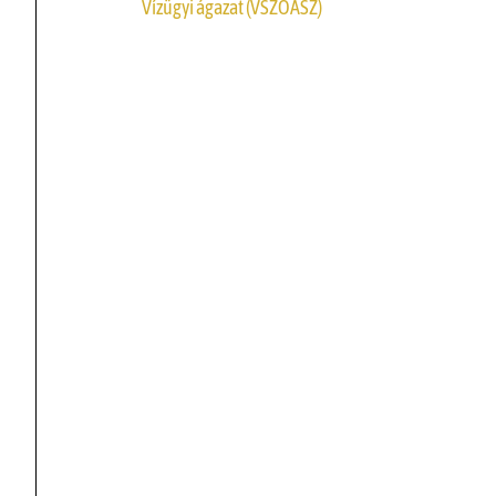
Vízügyi ágazat (VSZOÁSZ)