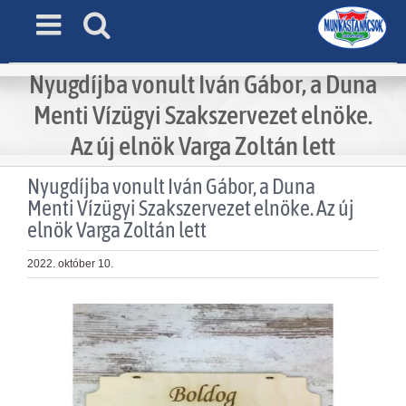
Skip
to
content
Nyugdíjba vonult Iván Gábor, a Duna
Menti Vízügyi Szakszervezet elnöke.
Az új elnök Varga Zoltán lett
Nyugdíjba vonult Iván Gábor, a Duna
Menti Vízügyi Szakszervezet elnöke. Az új
elnök Varga Zoltán lett
2022. október 10.
View
Larger
Image