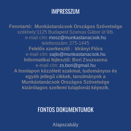
IMPRESSZUM
Fenntartó: Munkástanácsok Országos Szövetsége
székhely:1125 Budapest Szarvas Gábor út 9/b.
e-mail cím:
mosz@munkastanacsok.hu
telefonszám: 275-1445
Felelős szerkesztő : Idrányi Flóra
e-mail cím:
sajto@munkastanacsok.hu
Informatikai fejlesztő: Bori Zsuzsanna
e-mail cím:
zs.bori@gmail.hu
A honlapon közzétett szakmai, tudományos és
egyéb jellegű cikkek, tanulmányok a
Munkástanácsok Országos Szövetsége
kizárólagos szellemi tulajdonát képezik.
FONTOS DOKUMENTUMOK
Alapszabály