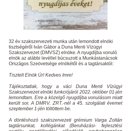
32 év szakszervezeti munka után lemondott elnöki
tisztségéről Iván Gábor a Duna Menti Vízügyi
Szakszervezet (DMVSZ) elnöke. A nyugdíjba vonuló
elnök az alábbi levéllel búcsuzott a Munkástanácsok
Országos Szeövetsége elnökétől és a tagtársaktól:
Tisztelt Elnök Úr! Kedves Imre!
Tájékoztatlak, hogy a váci Duna Menti Vízügyi
Szakszervezet elnöki funkciójáról 2022. október 01-jén
lemondtam. Erre a közelgő nyugdíjba vonulásom miatt
került sor. A DMRV. ZRT.-nél a 45. szolgálati évemet
szeptember 1-jén töltöttem be.
A döntéshozó szakszervezeti grémium Varga Zoltán
tagtársunkat, kollégánkat (Beruházási- fejlesztési