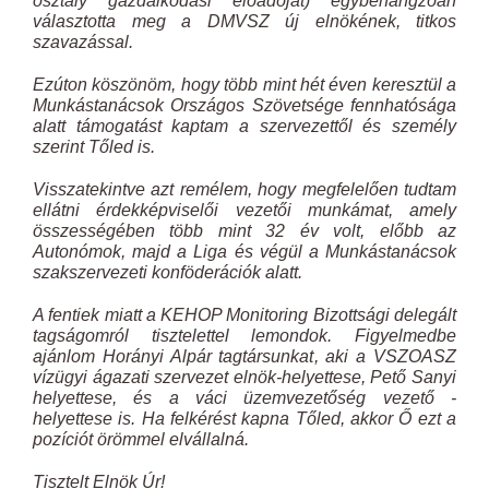
osztály gazdálkodási előadóját) egybehangzóan
választotta meg a DMVSZ új elnökének, titkos
szavazással.
Ezúton köszönöm, hogy több mint hét éven keresztül a
Munkástanácsok Országos Szövetsége fennhatósága
alatt támogatást kaptam a szervezettől és személy
szerint Tőled is.
Visszatekintve azt remélem, hogy megfelelően tudtam
ellátni érdekképviselői vezetői munkámat, amely
összességében több mint 32 év volt, előbb az
Autonómok, majd a Liga és végül a Munkástanácsok
szakszervezeti konföderációk alatt.
A fentiek miatt a KEHOP Monitoring Bizottsági delegált
tagságomról tisztelettel lemondok. Figyelmedbe
ajánlom Horányi Alpár tagtársunkat, aki a VSZOASZ
vízügyi ágazati szervezet elnök-helyettese, Pető Sanyi
helyettese, és a váci üzemvezetőség vezető -
helyettese is. Ha felkérést kapna Tőled, akkor Ő ezt a
pozíciót örömmel elvállalná.
Tisztelt Elnök Úr!