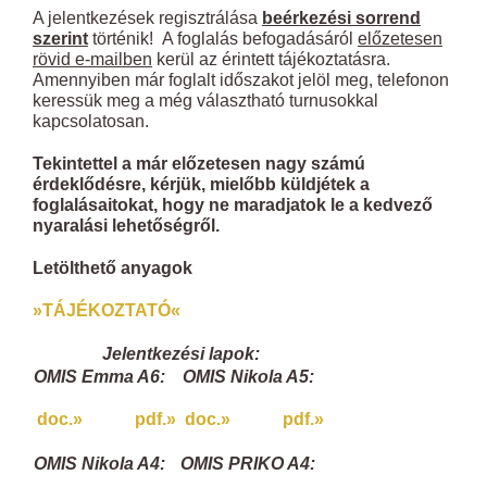
A jelentkezések regisztrálása
beérkezési sorrend
szerint
történik! A foglalás befogadásáról
előzetesen
rövid e-mailben
kerül az érintett tájékoztatásra.
Amennyiben már foglalt időszakot jelöl meg, telefonon
keressük meg a még választható turnusokkal
kapcsolatosan.
Tekintettel a már előzetesen nagy számú
érdeklődésre, kérjük, mielőbb küldjétek a
foglalásaitokat, hogy ne maradjatok le a kedvező
nyaralási lehetőségről.
Letölthető anyagok
»TÁJÉKOZTATÓ«
Jelentkezési lapok:
OMIS Emma A6:
OMIS Nikola A5:
doc.»
pdf.»
doc.»
pdf.»
OMIS Nikola A4:
OMIS PRIKO A4: