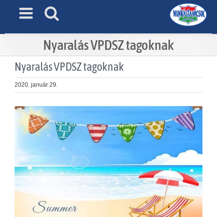
Skip
to
content
Nyaralás VPDSZ tagoknak
Nyaralás VPDSZ tagoknak
2020. január 29.
View
Larger
Image