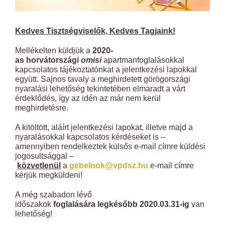
Kedves Tisztségviselők, Kedves Tagjaink!
Mellékelten küldjük a
2020-
as
horvátországi
omisi
apartmanfoglalásokkal
kapcsolatos tájékoztatónkat a jelentkezési lapokkal
együtt. Sajnos tavaly a meghirdetett görögországi
nyaralási lehetőség tekintetében elmaradt a várt
érdeklődés, így az idén az már nem kerül
meghirdetésre.
A kitöltött, aláírt jelentkezési lapokat, illetve majd a
nyaralásokkal kapcsolatos kérdéseket is –
amennyiben rendelkeztek külsős e-mail címre küldési
jogosultsággal –
közvetlenül
a
gebelnok@vpdsz.hu
e-mail címre
kérjük megküldeni!
A még szabadon lévő
időszakok
foglalására
legkésőbb 2020.03.31-ig
van
lehetőség!