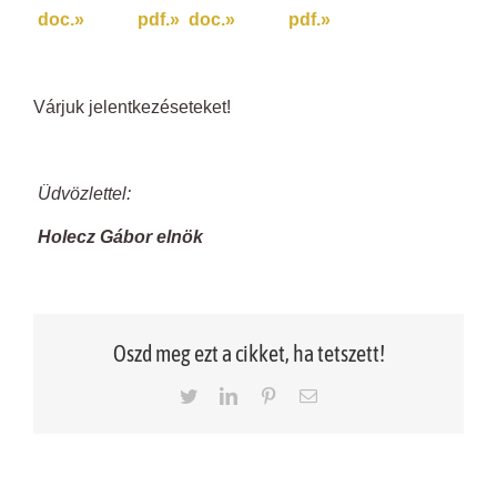
doc.»
pdf.»
doc.»
pdf.»
Várjuk jelentkezéseteket!
Üdvözlettel:
Holecz Gábor elnök
Oszd meg ezt a cikket, ha tetszett!
Twitter
LinkedIn
Pinterest
Email