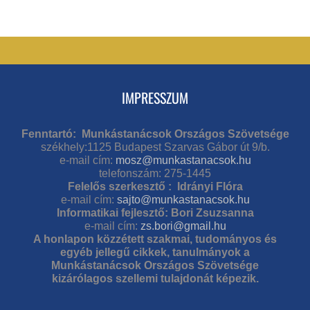
IMPRESSZUM
Fenntartó: Munkástanácsok Országos Szövetsége
székhely:1125 Budapest Szarvas Gábor út 9/b.
e-mail cím:
mosz@munkastanacsok.hu
telefonszám: 275-1445
Felelős szerkesztő : Idrányi Flóra
e-mail cím:
sajto@munkastanacsok.hu
Informatikai fejlesztő: Bori Zsuzsanna
e-mail cím:
zs.bori@gmail.hu
A honlapon közzétett szakmai, tudományos és
egyéb jellegű cikkek, tanulmányok a
Munkástanácsok Országos Szövetsége
kizárólagos szellemi tulajdonát képezik.