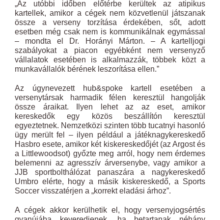
„Az utóbbi időben előtérbe kerültek az atipikus
kartellek, amikor a cégek nem közvetlenül játszanak
össze a verseny torzítása érdekében, sőt, adott
esetben még csak nem is kommunikálnak egymással
– mondta el Dr. Horányi Márton. – A kartelljogi
szabályokat a piacon egyébként nem versenyző
vállalatok esetében is alkalmazzák, többek közt a
munkavállalók bérének leszorítása ellen.”
Az úgynevezett hub&spoke kartell esetében a
versenytársak harmadik félen keresztül hangolják
össze áraikat. Ilyen lehet az az eset, amikor
kereskedők egy közös beszállítón keresztül
egyeztetnek. Nemzetközi szinten több tucatnyi hasonló
ügy merült fel – ilyen például a játéknagykereskedő
Hasbro esete, amikor két kiskereskedőjét (az Argost és
a Littlewoodsot) győzte meg arról, hogy nem érdemes
belemenni az agresszív árversenybe, vagy amikor a
JJB sportbolthálózat panaszára a nagykereskedő
Umbro elérte, hogy a másik kiskereskedő, a Sports
Soccer visszatérjen a „korrekt eladási árhoz”.
A cégek akkor kerülhetik el, hogy versenyjogsértés
gyanújába keveredjenek, ha betartanak néhány