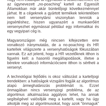
az úgynevezett „no-poaching” kartell az Egyesült
Államokban már akár büntetőjogi következménnyel
járhat. Itt a cégeknek a gyártott termékek tekintetében
nem kell versenytársi viszonyban lenniük a
jogsértéshez, hiszen ugyanazért a munkaerőért
versenyezhet egymással például egy informatikai és
egy vegyipari cég is.
Magyarországon még nincsen kifejezetten erre
vonatkozó iránymutatás, de a no-poaching és HR
kartellek világszerte a versenyhatóságok fókuszában
vannak. Ez azt jelenti, hogy a HR vezetőknek itthon is
figyelni kell: a hasonló megállapodások, illetve a
bérekre vonatkozó információcsere itthon is sértheti a
versenyt.
A technológiai fejlődés is okoz változást a kartelljogi
trendekben: a hatóságok vizsgálni fogják az algoritmus
alapú ármeghatározás problémáit is. Ezzel
önmagában nincs versenyjogi probléma, de az
algoritmus alkalmazása aggályos lehet, ha annak
segítségével valósítják meg a kartellt, vagy ha úgy
alkotják meg az algoritmusokat, hogy azok “önmaguk”