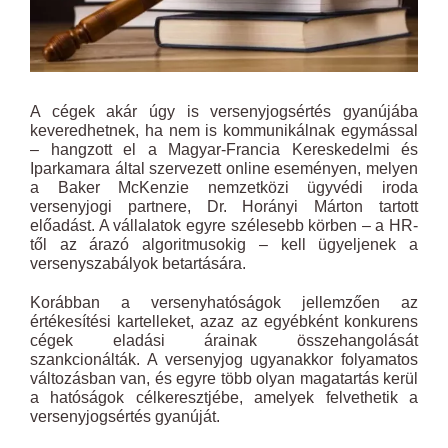
A cégek akár úgy is versenyjogsértés gyanújába
keveredhetnek, ha nem is kommunikálnak egymással
– hangzott el a Magyar-Francia Kereskedelmi és
Iparkamara által szervezett online eseményen, melyen
a Baker McKenzie nemzetközi ügyvédi iroda
versenyjogi partnere, Dr. Horányi Márton tartott
előadást. A vállalatok egyre szélesebb körben – a HR-
től az árazó algoritmusokig – kell ügyeljenek a
versenyszabályok betartására.
Korábban a versenyhatóságok jellemzően az
értékesítési kartelleket, azaz az egyébként konkurens
cégek eladási árainak összehangolását
szankcionálták. A versenyjog ugyanakkor folyamatos
változásban van, és egyre több olyan magatartás kerül
a hatóságok célkeresztjébe, amelyek felvethetik a
versenyjogsértés gyanúját.