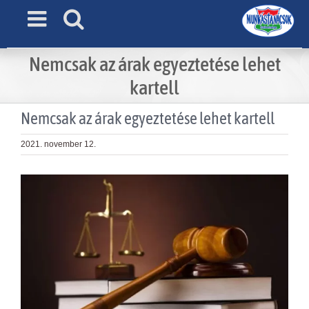
Skip
to
content
Nemcsak az árak egyeztetése lehet
kartell
Nemcsak az árak egyeztetése lehet kartell
2021. november 12.
View
Larger
Image