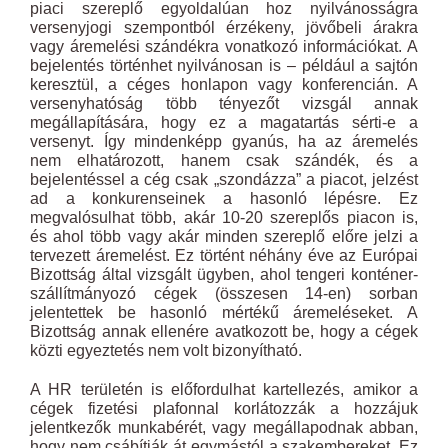
piaci szereplő egyoldalúan hoz nyilvánosságra
versenyjogi szempontból érzékeny, jövőbeli árakra
vagy áremelési szándékra vonatkozó információkat. A
bejelentés történhet nyilvánosan is – például a sajtón
keresztül, a céges honlapon vagy konferencián. A
versenyhatóság több tényezőt vizsgál annak
megállapítására, hogy ez a magatartás sérti-e a
versenyt. Így mindenképp gyanús, ha az áremelés
nem elhatározott, hanem csak szándék, és a
bejelentéssel a cég csak „szondázza” a piacot, jelzést
ad a konkurenseinek a hasonló lépésre. Ez
megvalósulhat több, akár 10-20 szereplős piacon is,
és ahol több vagy akár minden szereplő előre jelzi a
tervezett áremelést. Ez történt néhány éve az Európai
Bizottság által vizsgált ügyben, ahol tengeri konténer-
szállítmányozó cégek (összesen 14-en) sorban
jelentettek be hasonló mértékű áremeléseket. A
Bizottság annak ellenére avatkozott be, hogy a cégek
közti egyeztetés nem volt bizonyítható.
A HR területén is előfordulhat kartellezés, amikor a
cégek fizetési plafonnal korlátozzák a hozzájuk
jelentkezők munkabérét, vagy megállapodnak abban,
hogy nem csábítják át egymástól a szakembereket. Ez