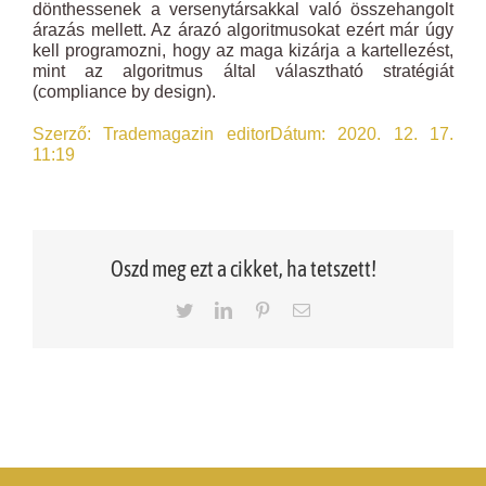
dönthessenek a versenytársakkal való összehangolt
árazás mellett. Az árazó algoritmusokat ezért már úgy
kell programozni, hogy az maga kizárja a kartellezést,
mint az algoritmus által választható stratégiát
(compliance by design).
Szerző: Trademagazin editor
Dátum: 2020. 12. 17.
11:19
Oszd meg ezt a cikket, ha tetszett!
Twitter
LinkedIn
Pinterest
Email