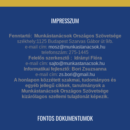
IMPRESSZUM
Fenntartó: Munkástanácsok Országos Szövetsége
székhely:1125 Budapest Szarvas Gábor út 9/b.
e-mail cím:
mosz@munkastanacsok.hu
telefonszám: 275-1445
Felelős szerkesztő : Idrányi Flóra
e-mail cím:
sajto@munkastanacsok.hu
Informatikai fejlesztő: Bori Zsuzsanna
e-mail cím:
zs.bori@gmail.hu
A honlapon közzétett szakmai, tudományos és
egyéb jellegű cikkek, tanulmányok a
Munkástanácsok Országos Szövetsége
kizárólagos szellemi tulajdonát képezik.
FONTOS DOKUMENTUMOK