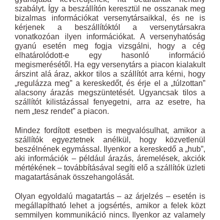
szabályt. Így a beszállítón keresztül ne osszanak meg
bizalmas információkat versenytársaikkal, és ne is
kérjenek a beszállítóktól a versenytársakra
vonatkozóan ilyen információkat. A versenyhatóság
gyanú esetén meg fogja vizsgálni, hogy a cég
elhatárolódott-e egy hasonló információ
megismerésétől. Ha egy versenytárs a piacon kialakult
árszint alá áraz, akkor tilos a szállítót arra kérni, hogy
„regulázza meg” a kereskedőt, és érje el a „túlzottan”
alacsony árazás megszüntetését. Ugyancsak tilos a
szállítót kilistázással fenyegetni, arra az esetre, ha
nem „tesz rendet” a piacon.
Mindez fordított esetben is megvalósulhat, amikor a
szállítók egyeztetnek anélkül, hogy közvetlenül
beszélnének egymással. Ilyenkor a kereskedő a „hub”,
aki információk – például árazás, áremelések, akciók
mértékének – továbbításával segíti elő a szállítók üzleti
magatartásának összehangolását.
Olyan egyoldalú magatartás – az árjelzés – esetén is
megállapítható lehet a jogsértés, amikor a felek közt
semmilyen kommunikáció nincs. Ilyenkor az valamely