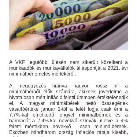
A VKF legutóbbi ülésén nem sikerült közelíteni a
munkaadók és munkavállalók álláspontját a 2021. évi
minimálbér emelés mértékéről.
A megegyezés hiánya nagyon rossz hír a
minimálbérből élők számára, akiknek jövedelme a
hivatalosan mért infláció feletti ütemben értéktelenedik
el. A magyar minimálbérek nettó összegének
vásárlóértéke január 1-től a felét fogja csak érni a
7,7%-kal emelkedő lengyel minimálbérnek és a
harmadát a 7,4%-kal növekvő szlovák, illetve a 4%
feletti mértékben növekvő cseh minimálbérnek.
Eközben mindhárom ország inflációs rátája kisebb,