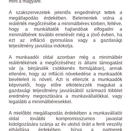
mint a magyaré.
A szakszervezetek jelentős engedményt tettek a
megállapodás érdekében. Belementek volna a
reálérték megőrzésébe a minimálbéres körben, feltéve,
hogy a munkáltatók hajlandóak elfogadni a
minimálbérek további emelését még a jövő évben, ha
ezt az infláció gyorsulása vagy a gazdasági
teljesítmény javulása indokolja.
A munkaadói oldal azonban még a minimálbér
reálértékének a megőrzéséhez is állami támogatást
vár (a bérjárulék csökkenés formájában), annak
ellenére, hogy az infláció növekedése a munkaadók
bevételeit is növeli. Azt is ellenzik a munkaadók
képviselői, hogy előre elkötelezzék magukat a
gazdasági teljesítmény javulásából származó többlet
eredmény megosztására a munkavállalókkal, vagy
legalább a minimálbéresekkel.
A mielőbbi megállapodás érdekében a munkavállalói
oldal további kompromisszumos javaslat
kidolgozására szánja az év utolsó óráit a fenti veszély
elhárítása érdekében, bízva a partnerek