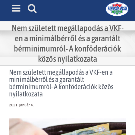
Skip
to
content
Nem született megállapodás a VKF-
en a minimálbérről és a garantált
bérminimumról- A konföderációk
közös nyilatkozata
Nem született megállapodás a VKF-en a
minimálbérről és a garantált
bérminimumról- A konföderációk közös
nyilatkozata
2021. január 4.
View
Larger
Image