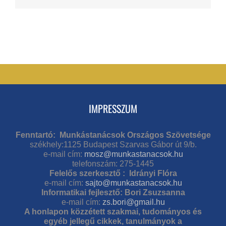
IMPRESSZUM
Fenntartó: Munkástanácsok Országos Szövetsége
székhely:1125 Budapest Szarvas Gábor út 9/b.
e-mail cím:
mosz@munkastanacsok.hu
telefonszám: 275-1445
Felelős szerkesztő : Idrányi Flóra
e-mail cím:
sajto@munkastanacsok.hu
Informatikai fejlesztő: Bori Zsuzsanna
e-mail cím:
zs.bori@gmail.hu
A honlapon közzétett szakmai, tudományos és
egyéb jellegű cikkek, tanulmányok a