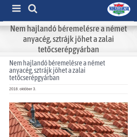
Skip
to
content
Nem hajlandó béremelésre a német
anyacég, sztrájk jöhet a zalai
tetőcserépgyárban
Nem hajlandó béremelésre a német
anyacég, sztrájk jöhet a zalai
tetőcserépgyárban
2018. október 3.
View
Larger
Image