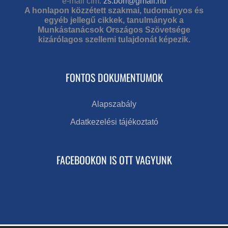
e-mail cím:
zs.bori@gmail.hu
A honlapon közzétett szakmai, tudományos és
egyéb jellegű cikkek, tanulmányok a
Munkástanácsok Országos Szövetsége
kizárólagos szellemi tulajdonát képezik.
FONTOS DOKUMENTUMOK
Alapszabály
Adatkezelési tájékoztató
FACEBOOKON IS OTT VAGYUNK