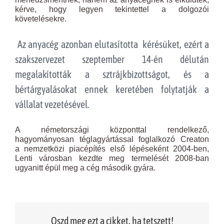
kérve, hogy legyen tekintettel a dolgozói
követelésekre.
Az anyacég azonban elutasította kérésüket, ezért a
szakszervezet szeptember 14-én délután
megalakították a sztrájkbizottságot, és a
bértárgyalásokat ennek keretében folytatják a
vállalat vezetésével.
A németországi központtal rendelkező,
hagyományosan téglagyártással foglalkozó Creaton
a nemzetközi piacépítés első lépéseként 2004-ben,
Lenti városban kezdte meg termelését 2008-ban
ugyanitt épül meg a cég második gyára.
Oszd meg ezt a cikket, ha tetszett!