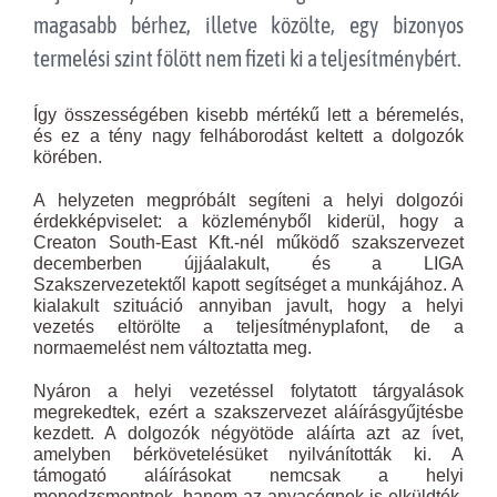
magasabb bérhez, illetve közölte, egy bizonyos
termelési szint fölött nem fizeti ki a teljesítménybért.
Így összességében kisebb mértékű lett a béremelés,
és ez a tény nagy felháborodást keltett a dolgozók
körében.
A helyzeten megpróbált segíteni a helyi dolgozói
érdekképviselet: a közleményből kiderül, hogy a
Creaton South-East Kft.-nél működő szakszervezet
decemberben újjáalakult, és a LIGA
Szakszervezetektől kapott segítséget a munkájához. A
kialakult szituáció annyiban javult, hogy a helyi
vezetés eltörölte a teljesítményplafont, de a
normaemelést nem változtatta meg.
Nyáron a helyi vezetéssel folytatott tárgyalások
megrekedtek, ezért a szakszervezet aláírásgyűjtésbe
kezdett. A dolgozók négyötöde aláírta azt az ívet,
amelyben bérkövetelésüket nyilvánították ki. A
támogató aláírásokat nemcsak a helyi
menedzsmentnek, hanem az anyacégnek is elküldték,