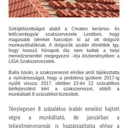
Sztrájkbizottságot alakít a Creaton kerámia- és
tetőcserépgyár szakszervezete Lentiben, hogy
magasabb béreket harcoljon ki az ott dolgozó
munkavállalóknak. A dolgozók azután döntöttek így,
hogy hosszú hónapok óta nem tudtak a helyi
menedzsmenttel megegyezni –írja közleményében a
LIGA Szakszervezetek.
Balla István, a szakszervezet elnöke arról tájékoztatta
a nyilvánosságot, hogy a probléma gyökere 2017-ig
nyúlik vissza: 2017. október 22-én 12 százalékos
bérfejlesztést kért a szakszervezet, ebből a
munkáltató 8 százalékot biztosított.
Ténylegesen 8 százalékos órabér emelést hajtott
végre a munkáltató, de januárban a
teljesítménynormát is hozzáigazította ehhez a