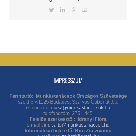
Twitter
LinkedIn
Pinterest
Email
IMPRESSZUM
Fenntartó: Munkástanácsok Országos Szövetsége
székhely:1125 Budapest Szarvas Gábor út 9/b.
e-mail cím:
mosz@munkastanacsok.hu
telefonszám: 275-1445
Felelős szerkesztő : Idrányi Flóra
e-mail cím:
sajto@munkastanacsok.hu
Informatikai fejlesztő: Bori Zsuzsanna