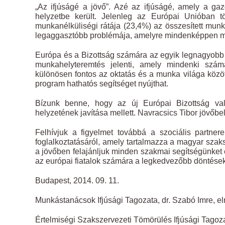
„Az ifjúságé a jövő”. Azé az ifjúságé, amely a g
helyzetbe került. Jelenleg az Európai Unióban tö
munkanélküliségi rátája (23,4%) az összesített munk
legaggasztóbb problémája, amelyre mindenképpen mego
Európa és a Bizottság számára az egyik legnagyobb k
munkahelyteremtés jelenti, amely mindenki szám
különösen fontos az oktatás és a munka világa között
program hathatós segítséget nyújthat.
Bízunk benne, hogy az új Európai Bizottság vala
helyzetének javítása mellett. Navracsics Tibor jövőbel
Felhívjuk a figyelmet továbbá a szociális partnerek
foglalkoztatásáról, amely tartalmazza a magyar szaks
a jövőben felajánljuk minden szakmai segítségünket 
az európai fiatalok számára a legkedvezőbb döntése
Budapest, 2014. 09. 11.
Munkástanácsok Ifjúsági Tagozata, dr. Szabó Imre, e
Értelmiségi Szakszervezeti Tömörülés Ifjúsági Tagoza