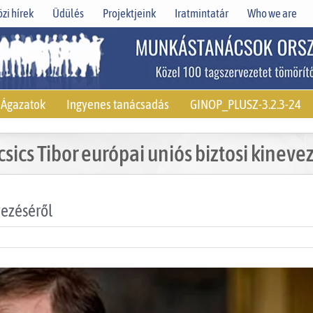
zi hírek
Üdülés
Projektjeink
Iratmintatár
Who we are
Ágazatok
Ingyenes tanácsadás
GINOP_PLUSZ-3.2.3-24
sics Tibor európai uniós biztosi kineve
vezéséről