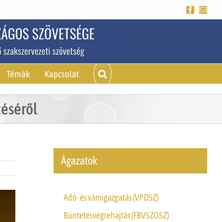
Facebook
Emai
Témák
Kapcsolat
zéséről
Ágazatok
Adó- és vámigazgatás (VPDSZ)
Büntetésvégrehajtás (FBVSZOSZ)