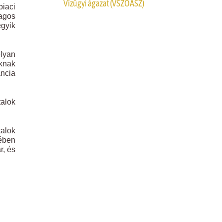
Vízügyi ágazat (VSZOÁSZ)
iaci
lagos
egyik
olyan
knak
ancia
alok
talok
kében
r, és