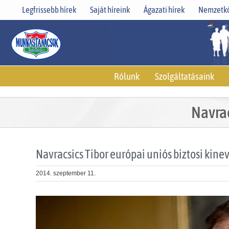
Skip
Legfrissebb hírek
Saját híreink
Ágazati hírek
Nemzetkö
to
content
Rólunk
Szolgáltatásaink
Navrac
Navracsics Tibor európai uniós biztosi kine
2014. szeptember 11.
View
Larger
Image