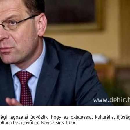
gi tagozatai üdvözlik, hogy az oktatással, kulturális, ifjúsá
öltheti be a jövőben Navracsics Tibor.