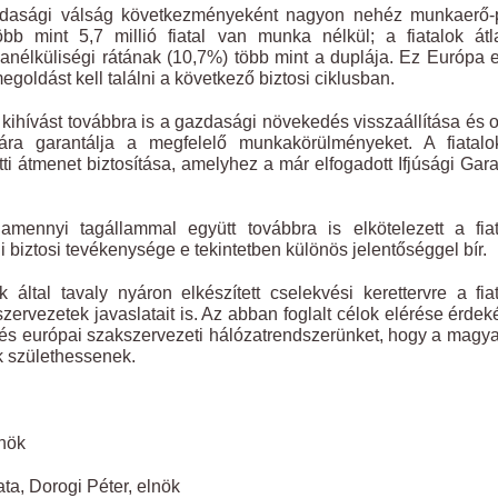
azdasági válság következményeként nagyon nehéz munkaerő-p
bb mint 5,7 millió fiatal van munka nélkül; a fiatalok át
anélküliségi rátának (10,7%) több mint a duplája. Ez Európa 
ldást kell találni a következő biztosi ciklusban.
ihívást továbbra is a gazdasági növekedés visszaállítása és 
ára garantálja a megfelelő munkakörülményeket. A fiatalo
i átmenet biztosítása, amelyhez a már elfogadott Ifjúsági Gar
mennyi tagállammal együtt továbbra is elkötelezett a fiat
i biztosi tevékenysége e tekintetben különös jelentőséggel bír.
 által tavaly nyáron elkészített cselekvési kerettervre a fia
zervezetek javaslatait is. Az abban foglalt célok elérése érde
és európai szakszervezeti hálózatrendszerünket, hogy a magya
k születhessenek.
lnök
ta, Dorogi Péter, elnök