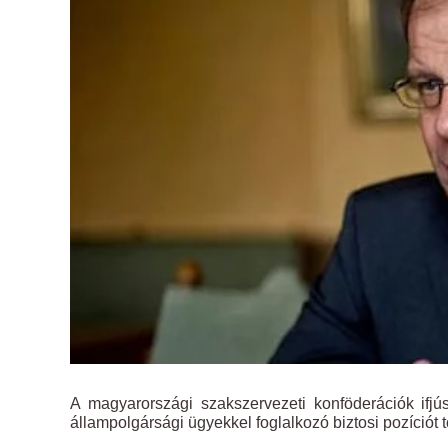
A magyarországi szakszervezeti konföderációk ifjúsá
állampolgársági ügyekkel foglalkozó biztosi pozíciót t