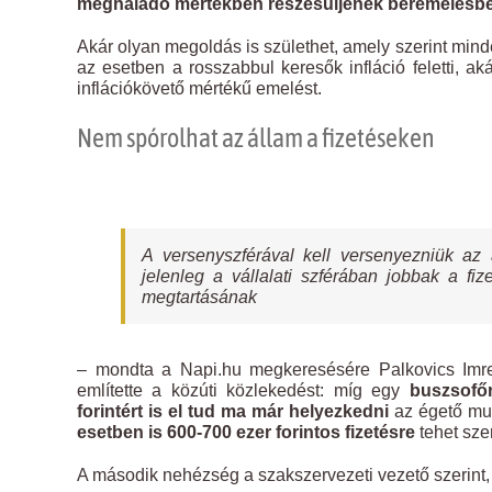
meghaladó mértékben részesüljenek béremelésbe
Akár olyan megoldás is születhet, amely szerint mi
az esetben a rosszabbul keresők infláció feletti, ak
inflációkövető mértékű emelést.
Nem spórolhat az állam a fizetéseken
A versenyszférával kell versenyezniük az
jelenleg a vállalati szférában jobbak a 
megtartásának
– mondta a Napi.hu megkeresésére Palkovics Imr
említette a közúti közlekedést: míg egy
buszsofőr
forintért is el tud ma már helyezkedni
az égető mu
esetben is 600-700 ezer forintos fizetésre
tehet szer
A második nehézség a szakszervezeti vezető szerint,