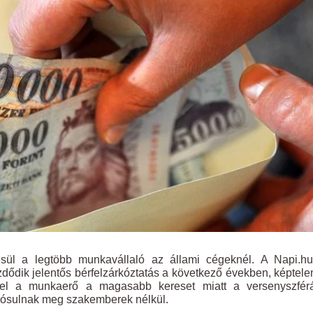
esül a legtöbb munkavállaló az állami cégeknél. A Napi.hu
zdődik jelentős bérfelzárkóztatás a következő években, képtel
mivel a munkaerő a magasabb kereset miatt a versenyszfér
lósulnak meg szakemberek nélkül.