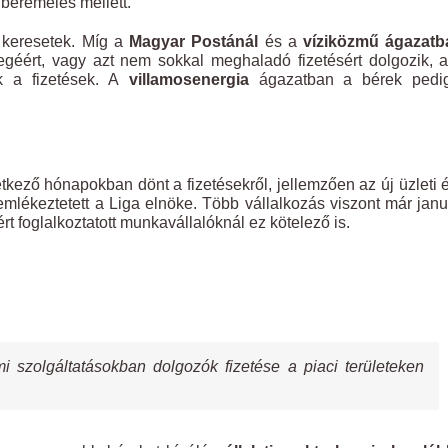
béremelés mellett.
a keresetek. Míg a
Magyar Postánál
és a
víziközmű ágazatb
géért, vagy azt nem sokkal meghaladó fizetésért dolgozik, 
 a fizetések. A
villamosenergia
ágazatban a bérek pedi
kező hónapokban dönt a fizetésekről, jellemzően az új üzleti é
mlékeztetett a Liga elnöke. Több vállalkozás viszont már janu
t foglalkoztatott munkavállalóknál ez kötelező is.
i szolgáltatásokban dolgozók fizetése a piaci területeken