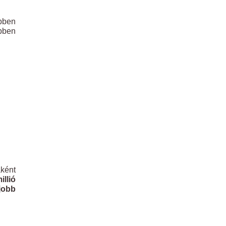
bben
öbben
ként
llió
gjobb