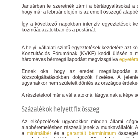
Januárban le szeretnék zárni a bértárgyalásokat a 
hogy már a február elején is az emelt összegű alapbé
Így a következő napokban intenzív egyeztetések k
közműágazatokban és a postánál.
A helyi, vállalati szintű egyeztetések kezdetére azt
Konzultációs Fórumának (KVKF) keddi ülésén a mu
hároméves bérmegállapodást megvizsgálva
egyetért
Ennek oka, hogy az eredeti megállapodás sze
közszolgáltatásokban dolgozók fizetése. A jelen
ugyanakkor nem született döntés az országos érdeke
A részletekről már a vállalatoknál tárgyalnak a képvi
Százalékok helyett fix összeg
Az elképzelések ugyanakkor minden állami cégnél 
alapbéremelésben részesüljenek a munkavállalók. A 
a
minimálbér
és a
garantált bérminimum
összegén