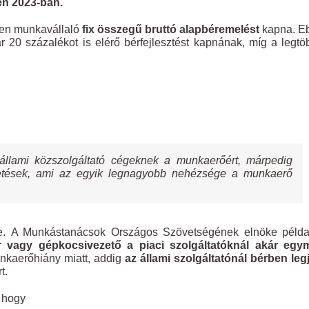
n 2023-ban.
nden munkavállaló
fix összegű bruttó alapbéremelést
kapna. E
ár 20 százalékot is elérő bérfejlesztést kapnának, míg a legt
 állami közszolgáltató cégeknek a munkaerőért, márpedig
fizetések, ami az egyik legnagyobb nehézsége a munkaerő
e. A Munkástanácsok Országos Szövetségének elnöke példa
 vagy gépkocsivezető a piaci szolgáltatóknál akár egymi
nkaerőhiány miatt, addig
az állami szolgáltatónál bérben le
t.
 hogy