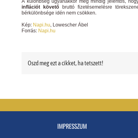
A különbség ugyanakkor még mindig jelentős, hog
inflációt követő
bruttó fizetésemelésre töreksze
bérkülönbsége idén nem csökken.
Kép:
Napi.hu
, Lowescher Ábel
Forrás:
Napi.hu
Oszd meg ezt a cikket, ha tetszett!
IMPRESSZUM