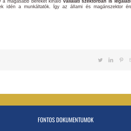
y a magasabb béreket kínáló
vállalati szektorban is legalá
nek idén a munkáltatók. Így az állami és magánszektor ér
Twitter
LinkedIn
Pint
FONTOS DOKUMENTUMOK