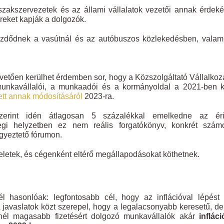
szakszervezetek és az állami vállalatok vezetői annak érdek
reket kapják a dolgozók.
ezdődnek a vasútnál és az autóbuszos közlekedésben, valam
 követően kerülhet érdemben sor, hogy a Közszolgáltató Vállalko
nkavállalói, a munkaadói és a kormányoldal a 2021-ben kö
ett annak módosításáról
2023-ra.
rint idén átlagosan 5 százalékkal emelkedne az érin
legi helyzetben ez nem reális forgatókönyv, konkrét számo
gyeztető fórumon.
seletek, és cégenként eltérő megállapodásokat köthetnek.
hasonlóak: legfontosabb cél, hogy az inflációval lépést t
javaslatok közt szerepel, hogy a legalacsonyabb keresetű, d
él magasabb fizetésért dolgozó munkavállalók akár
infláci