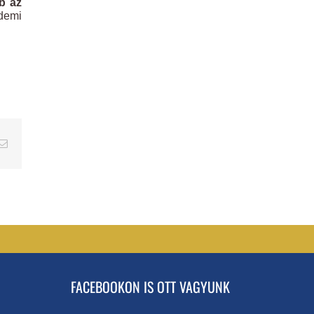
bb az
demi
erest
Email
FACEBOOKON IS OTT VAGYUNK