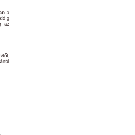
an
a
addig
g az
vtől,
ártól