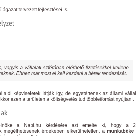
gazat tervezett fejlesztései is.
elyzet
, vagyis a vállalati szférában elérhető fizetésekkel kellene
reknek. Ehhez már most el kell kezdeni a bérek rendezését.
alói képviseletek látják így, de egyetértenek az állami válla
kor ezen a területen a költségvetés tud többletforrást nyújtani.
nak
elnöke a Napi.hu kérdésére azt emelte ki, hogy a 2
ók megélhetésének érdekében elkerülhetetlen, a
munkabéke