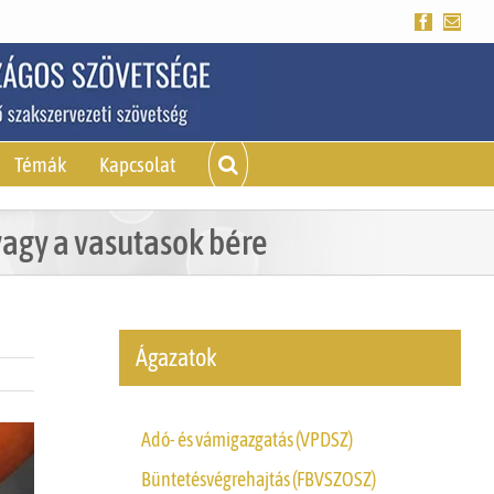
Facebook
Emai
Témák
Kapcsolat
vagy a vasutasok bére
Ágazatok
Adó- és vámigazgatás (VPDSZ)
Büntetésvégrehajtás (FBVSZOSZ)