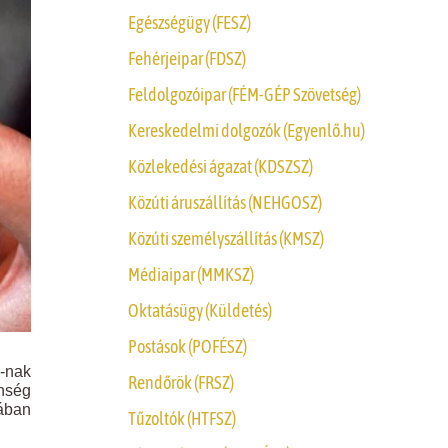
Egészségügy (FESZ)
Fehérjeipar (FDSZ)
Feldolgozóipar (FÉM-GÉP Szövetség)
Kereskedelmi dolgozók (Egyenlő.hu)
Közlekedési ágazat (KDSZSZ)
Közúti áruszállítás (NEHGOSZ)
Közúti személyszállítás (KMSZ)
Médiaipar (MMKSZ)
Oktatásügy (Küldetés)
Postások (POFÉSZ)
-nak
Rendőrök (FRSZ)
enség
ában
Tűzoltók (HTFSZ)