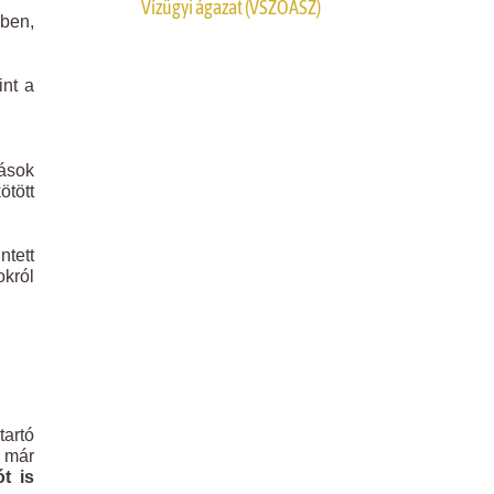
Vízügyi ágazat (VSZOÁSZ)
ében,
int a
zások
tött
tett
król
artó
e már
ót is