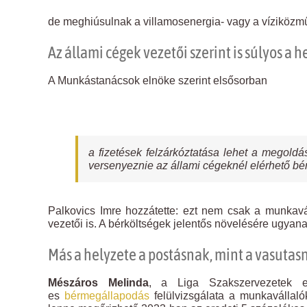
de meghiúsulnak a villamosenergia- vagy a víziközmű á
Az állami cégek vezetői szerint is súlyos a h
A Munkástanácsok elnöke szerint elsősorban
a fizetések felzárkóztatása lehet a megoldás
versenyeznie az állami cégeknél elérhető bé
Palkovics Imre hozzátette: ezt nem csak a munkaváll
vezetői is. A bérköltségek jelentős növelésére ugyanak
Más a helyzete a postásnak, mint a vasutas
Mészáros Melinda
, a Liga Szakszervezetek 
es
bérmegállapodás
felülvizsgálata a munkavállal