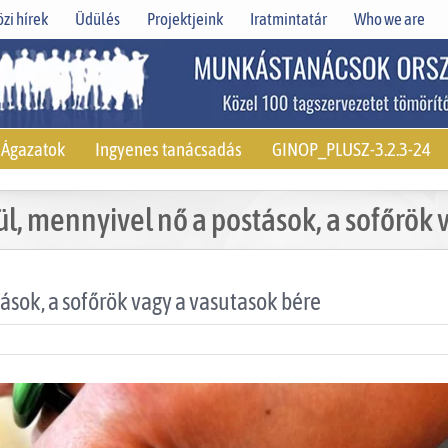
zi hírek
Üdülés
Projektjeink
Iratmintatár
Who we are
Ágazatok
Ingyenes tanácsadás
GINOP_PLUSZ-3.2.3-24
l, mennyivel nő a postások, a sofőrök 
ások, a sofőrök vagy a vasutasok bére