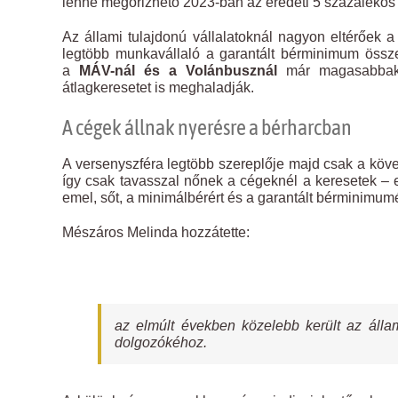
lenne megőrizhető 2023-ban az eredeti 5 százalékos 
Az állami tulajdonú vállalatoknál nagyon eltérőek 
legtöbb munkavállaló a garantált bérminimum össze
a
MÁV-nál és a Volánbusznál
már magasabbak
átlagkeresetet is meghaladják.
A cégek állnak nyerésre a bérharcban
A versenyszféra legtöbb szereplője majd csak a követ
így csak tavasszal nőnek a cégeknél a keresetek – e
emel, sőt, a minimálbérért és a garantált bérminimumér
Mészáros Melinda hozzátette:
az elmúlt években közelebb került az állam
dolgozókéhoz.