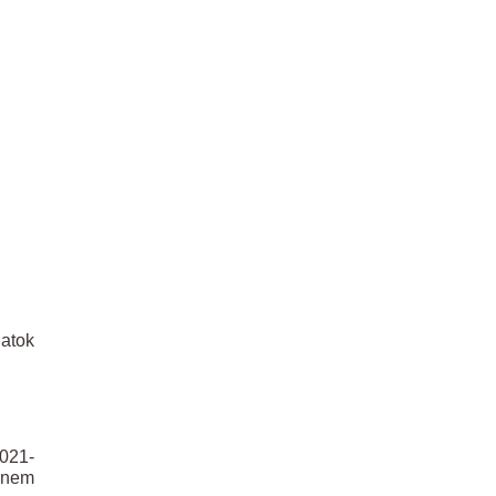
latok
021-
nem