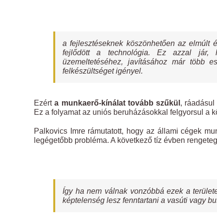
a fejlesztéseknek köszönhetően az elmúlt 
fejlődött a technológia. Ez azzal jár
üzemeltetéséhez, javításához már több es
felkészültséget igényel.
Ezért
a munkaerő-kínálat tovább szűkül
, ráadásul
Ez a folyamat az uniós beruházásokkal felgyorsul a 
Palkovics Imre rámutatott, hogy az állami cégek mu
legégetőbb probléma. A következő tíz évben rengete
Így ha nem válnak vonzóbbá ezek a területek
képtelenség lesz fenntartani a vasúti vagy b