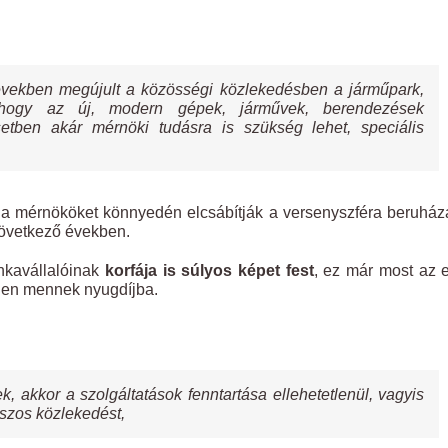
években megújult a közösségi közlekedésben a járműpark,
, hogy az új, modern gépek, járművek, berendezések
etben akár mérnöki tudásra is szükség lehet, speciális
 a mérnököket könnyedén elcsábítják a versenyszféra beruház
következő években.
nkavállalóinak
korfája is súlyos képet fest
, ez már most az 
gen mennek nyugdíjba.
, akkor a szolgáltatások fenntartása ellehetetlenül, vagyis
uszos közlekedést,