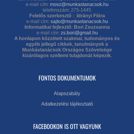
e-mail cím:
mosz@munkastanacsok.hu
telefonszám: 275-1445
Felelős szerkesztő : Idrányi Flóra
e-mail cím:
sajto@munkastanacsok.hu
Informatikai fejlesztő: Bori Zsuzsanna
e-mail cím:
zs.bori@gmail.hu
A honlapon közzétett szakmai, tudományos és
egyéb jellegű cikkek, tanulmányok a
Munkástanácsok Országos Szövetsége
kizárólagos szellemi tulajdonát képezik.
FONTOS DOKUMENTUMOK
Alapszabály
Adatkezelési tájékoztató
FACEBOOKON IS OTT VAGYUNK