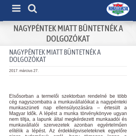
Skip
to
content
NAGYPÉNTEK MIATT BÜNTETNÉK A
DOLGOZÓKAT
NAGYPÉNTEK MIATT BÜNTETNÉK A
DOLGOZÓKAT
2017. március 27.
View
Larger
Elsősorban a termelői szektorban rendelné be több
Image
cég nagyszombatra a munkavállalóikat a nagypénteki
munkaszüneti nap ellensúlyozására – értesült a
Magyar Idők. A lépést a munka törvénykönyve ugyan
nem tiltja, a lapunk által megkérdezett munkaadói és
munkavállalói szervezetek azonban egyértelműen
elítélik a lépést. Az érdekképviseleteknek egyelőre