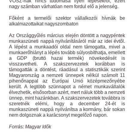
VOSZ-nak nincs tudomása ilyen lépésekről, ezért
nagy számban várhatóan nem fordul elő a jelenség.
Főként a termelői szektor vállalkozói hívnák be
alkalmazottaikat nagyszombaton
Az Országgyűlés március elején döntött a nagypéntek
munkaszüneti nappá nyilvánításáról már az idei évtől.
A lépést a munkaadói oldal nem támogatta, mivel a
munkaerőhiányt a lépés tovább súlyosbíthatja, emellett
a GDP (bruttó hazai termék) növekedését is
visszavetheti. A szakszervezetek korábban is
támogatták a döntést, ráadásul a statisztikák szerint
Magyarország a nemzeti ünnepek nélkül számolt 11
pihenőnappal az Európai Unió középmezőnyébe
került. A legtöbb szünnapot a német munkavállalók
élvezhetik, elsősorban azért, mert náluk több a nemzeti
ünnep, mint hazánkban. A szakszervezetek továbbra is
szeretnék elérni, hogy a december 24-ét is
munkaszüneti nappá nyilvánítsa a kormány, bár sokan
nem dolgoznak a karácsonyt megelőző napon.
Forrás: Magyar Idők