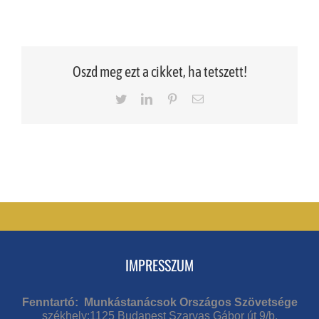
Oszd meg ezt a cikket, ha tetszett!
Twitter
LinkedIn
Pinterest
Email
IMPRESSZUM
Fenntartó: Munkástanácsok Országos Szövetsége
székhely:1125 Budapest Szarvas Gábor út 9/b.