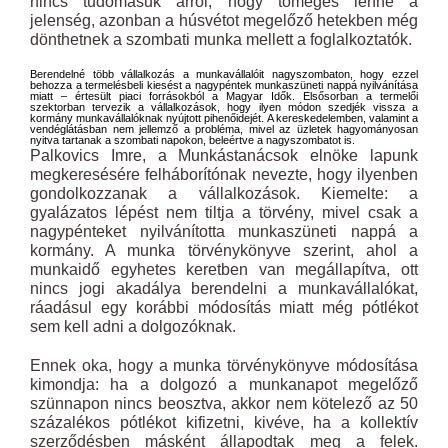
nincs tudomásuk arról, hogy tömeges lenne a
jelenség, azonban a húsvétot megelőző hetekben még
dönthetnek a szombati munka mellett a foglalkoztatók.
Berendelné több vállalkozás a munkavállalóit nagyszombaton, hogy ezzel
behozza a termelésbeli kiesést a nagypéntek munkaszüneti nappá nyilvánítása
miatt – értesült piaci forrásokból a Magyar Idők. Elsősorban a termelői
szektorban tervezik a vállalkozások, hogy ilyen módon szedjék vissza a
kormány munkavállalóknak nyújtott pihenőidejét. A kereskedelemben, valamint a
vendéglátásban nem jellemző a probléma, mivel az üzletek hagyományosan
nyitva tartanak a szombati napokon, beleértve a nagyszombatot is.
Palkovics Imre, a Munkástanácsok elnöke lapunk
megkeresésére felháborítónak nevezte, hogy ilyenben
gondolkozzanak a vállalkozások. Kiemelte: a
gyalázatos lépést nem tiltja a törvény, mivel csak a
nagypénteket nyilvánította munkaszüneti nappá a
kormány. A munka törvénykönyve szerint, ahol a
munkaidő egyhetes keretben van megállapítva, ott
nincs jogi akadálya berendelni a munkavállalókat,
ráadásul egy korábbi módosítás miatt még pótlékot
sem kell adni a dolgozóknak.
Ennek oka, hogy a munka törvénykönyve módosítása
kimondja: ha a dolgozó a munkanapot megelőző
szünnapon nincs beosztva, akkor nem kötelező az 50
százalékos pótlékot kifizetni, kivéve, ha a kollektív
szerződésben másként állapodtak meg a felek.