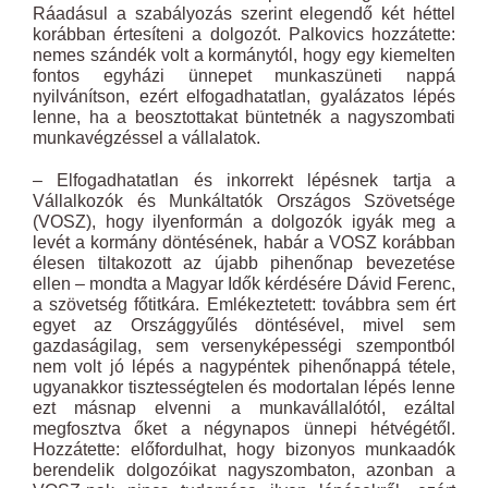
Ráadásul a szabályozás szerint elegendő két héttel
korábban értesíteni a dolgozót. Palkovics hozzátette:
nemes szándék volt a kormánytól, hogy egy kiemelten
fontos egyházi ünnepet munkaszüneti nappá
nyilvánítson, ezért elfogadhatatlan, gyalázatos lépés
lenne, ha a beosztottakat büntetnék a nagyszombati
munkavégzéssel a vállalatok.
– Elfogadhatatlan és inkorrekt lépésnek tartja a
Vállalkozók és Munkáltatók Országos Szövetsége
(VOSZ), hogy ilyenformán a dolgozók igyák meg a
levét a kormány döntésének, habár a VOSZ korábban
élesen tiltakozott az újabb pihenőnap bevezetése
ellen – mondta a Magyar Idők kérdésére Dávid Ferenc,
a szövetség főtitkára. Emlékeztetett: továbbra sem ért
egyet az Országgyűlés döntésével, mivel sem
gazdaságilag, sem versenyképességi szempontból
nem volt jó lépés a nagypéntek pihenőnappá tétele,
ugyanakkor tisztességtelen és modortalan lépés lenne
ezt másnap elvenni a munkavállalótól, ezáltal
megfosztva őket a négynapos ünnepi hétvégétől.
Hozzátette: előfordulhat, hogy bizonyos munkaadók
berendelik dolgozóikat nagyszombaton, azonban a