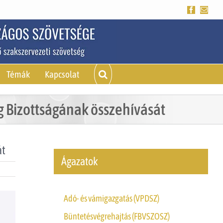
Facebook
Emai
Témák
Kapcsolat
 Bizottságának összehívását
át
Ágazatok
Adó- és vámigazgatás (VPDSZ)
Büntetésvégrehajtás (FBVSZOSZ)