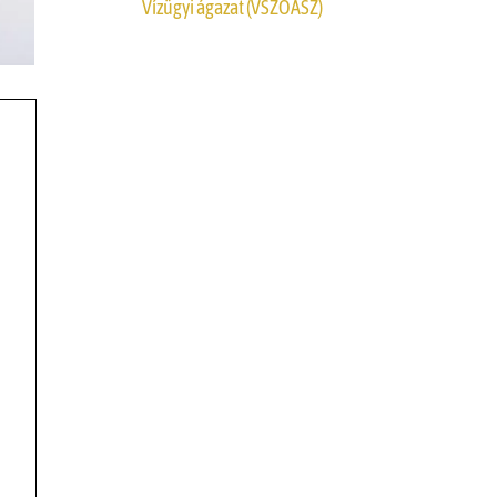
Vízügyi ágazat (VSZOÁSZ)