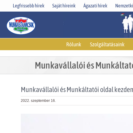
Skip
Legfrissebb hírek
Saját híreink
Ágazati hírek
Nemzetkö
to
content
Rólunk
Szolgáltatásaink
Munkavállalói és Munkáltat
Munkavállalói és Munkáltatói oldal kezde
2022. szeptember 16.
View
Larger
Image