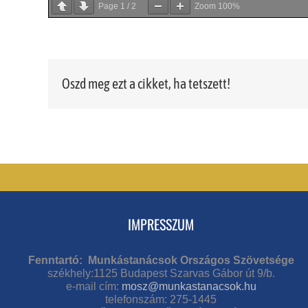
Page
1
/
2
Zoom
100%
Oszd meg ezt a cikket, ha tetszett!
IMPRESSZUM
Fenntartó: Munkástanácsok Országos Szövetsége
székhely:1125 Budapest Szarvas Gábor út 9/b.
e-mail cím:
mosz@munkastanacsok.hu
telefonszám: 275-1445