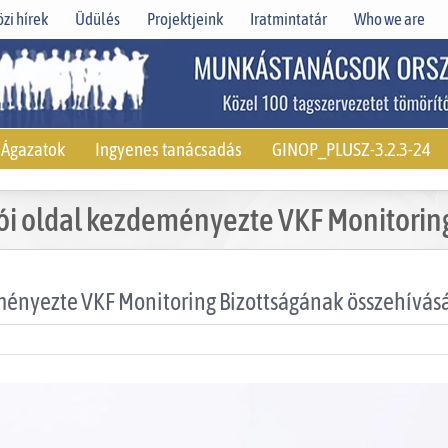
zi hírek
Üdülés
Projektjeink
Iratmintatár
Who we are
Ágazatok
Ingyenes tanácsadás
GINOP_PLUSZ-3.2.3-24
ói oldal kezdeményezte VKF Monitoring
ményezte VKF Monitoring Bizottságának összehívás