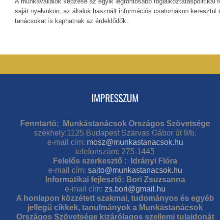
A munkavállalók képzése az egyik legfontosabb foglalkoztatáspolitikai 
saját nyelvükön, az általuk használt információs csatornákon keresztül
tanácsokat is kaphatnak az érdeklődők.
IMPRESSZUM
Fenntartó: Munkástanácsok Országos Szövetsége
székhely:1125 Budapest Szarvas Gábor út 9/b.
e-mail cím:
mosz@munkastanacsok.hu
telefonszám: 275-1445
Felelős szerkesztő : Idrányi Flóra
e-mail cím:
sajto@munkastanacsok.hu
Informatikai fejlesztő: Bori Zsuzsanna
e-mail cím:
zs.bori@gmail.hu
A honlapon közzétett szakmai, tudományos és egyéb
jellegű cikkek, tanulmányok a Munkástanácsok
Országos Szövetsége kizárólagos szellemi tulajdonát