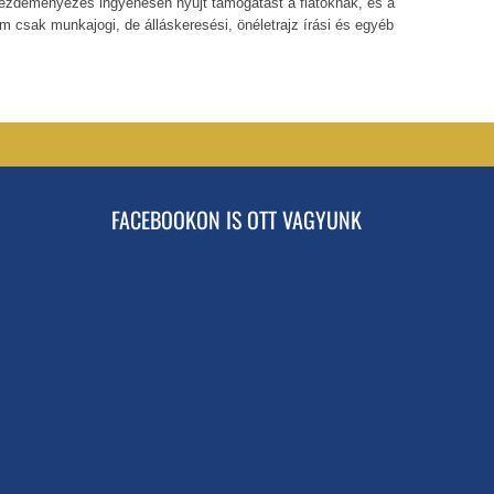
ó kezdeményezés ingyenesen nyújt támogatást a fiatoknak, és a
m csak munkajogi, de álláskeresési, önéletrajz írási és egyéb
FACEBOOKON IS OTT VAGYUNK