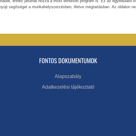
feladat, ehhez járulhat hozzá a most elindított program is. Ez az egyedüláll
 nyújt segítséget a munkahelyszerzésben, illetve megtartásban. Az oldalon ne
FONTOS DOKUMENTUMOK
Alapszabály
Adatkezelési tájékoztató