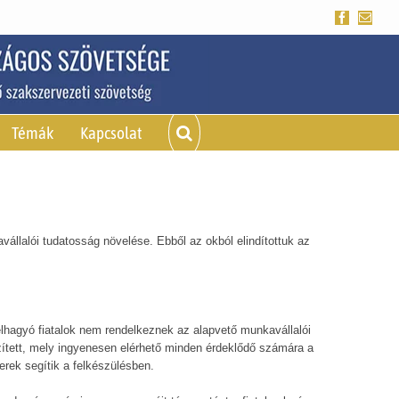
Facebook
Emai
Témák
Kapcsolat
llalói tudatosság növelése. Ebből az okból elindítottuk az
elhagyó fiatalok nem rendelkeznek az alapvető munkavállalói
zített, mely ingyenesen elérhető minden érdeklődő számára a
rek segítik a felkészülésben.