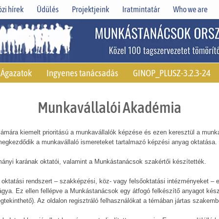
zi hírek
Üdülés
Projektjeink
Iratmintatár
Who we are
Ágazatok
Ingyenes tanácsadás
GINOP_PLUSZ-3.2.3-24
Munkavállalói Akadémia
mára kiemelt prioritású a munkavállalók képzése és ezen keresztül a munkavá
 megkezdődik a munkavállaló ismereteket tartalmazó képzési anyag oktatása.
nyi karának oktatói, valamint a Munkástanácsok szakértői készítették.
 oktatási rendszert – szakképzési, köz- vagy felsőoktatási intézményeket – 
ágya. Ez ellen fellépve a Munkástanácsok egy átfogó felkészítő anyagot kés
ekinthető). Az oldalon regisztráló felhasználókat a témában jártas szakembe