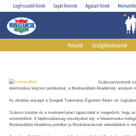
Skip
Legfrissebb hírek
Saját híreink
Ágazati hírek
Nemzetkö
to
content
Rólunk
Szolgáltatásaink
Szakszervezetünk szá
elektronikus képzési portálunkat, a Munkavállalói Akadémiát, amelyen
Az oktatási anyagot a Szegedi Tudományi Egyetem Állam- és Jogtudomá
Számos kutatás és a munkaerő-piaci tapasztalat is megerősíti, hogy az
ismeretekkel. A tájékozatlanság veszélyeket rejt, a feketemunka meleg
Munkavállalói Akadémia portálon (a Munkástanácsok weboldaláról is megt