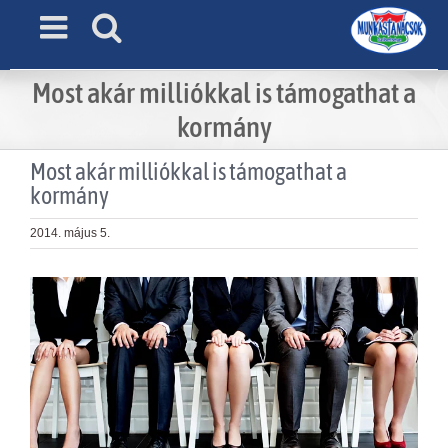
Skip
to
content
Most akár milliókkal is támogathat a
kormány
Most akár milliókkal is támogathat a
kormány
2014. május 5.
View
Larger
Image