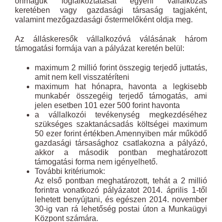
önmaguk foglalkoztatását egyéni vállalkozás
keretében vagy gazdasági társaság tagjaként,
valamint mezőgazdasági őstermelőként oldja meg.
Az álláskeresők vállalkozóvá válásának három
támogatási formája van a pályázat keretén belül:
maximum 2 millió forint összegig terjedő juttatás,
amit nem kell visszatéríteni
maximum hat hónapra, havonta a legkisebb
munkabér összegéig terjedő támogatás, ami
jelen esetben 101 ezer 500 forint havonta
a vállalkozói tevékenység megkezdéséhez
szükséges szaktanácsadás költségei maximum
50 ezer forint értékben.Amennyiben már működő
gazdasági társasághoz csatlakozna a pályázó,
akkor a második pontban meghatározott
támogatási forma nem igényelhető.
További kritériumok:
Az első pontban meghatározott, tehát a 2 millió
forintra vonatkozó pályázatot 2014. április 1-től
lehetett benyújtani, és egészen 2014. november
30-ig van rá lehetőség postai úton a Munkaügyi
Központ számára.