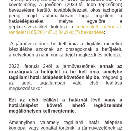
követelmény, a jövőben (2023-tól több lépcsőben)
bevezetésre kerülő, továbbfejlesztett okos tachográf
pedig majd automatikusan fogja rögzíteni a
határétlépéseket, melyre egyelőre a
gépkocsivezetőket kötelezi a
módosított tachográf-
rendelet (165/2014/EU) 34.cikk (7) bekezdése
:
„A járművezetőnek be kell írnia a digitális menetíró
készülékbe azoknak az országoknak a betűjeleit,
amelyekben a napi munkaidejét megkezdi és befejezi.
2022. február 2-től a járművezetőnek
annak az
országnak a betűjelét is be kell írnia, amelybe
tagállami határ átlépését követően lép be
, mégpedig
az adott tagállamban való első leállása
megkezdésekor.
Ezt az első leállást a határnál lévő vagy a
határátlépést követő lehető legközelebbi
megállóhelyen kell megtennie.
Amennyiben valamely tagállami határ átlépése
komppal vagy vonattal történik, a járművezetőnek az