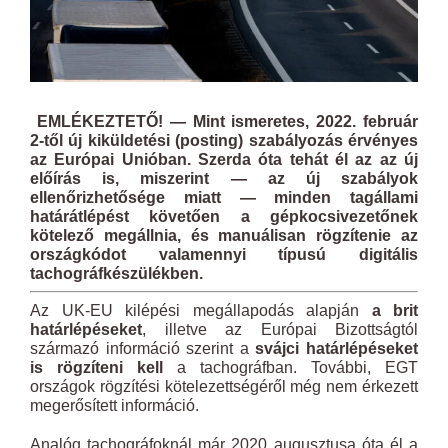
EMLÉKEZTETŐ! — Mint ismeretes, 2022. február
2-től új kiküldetési (posting) szabályozás érvényes
az Európai Unióban. Szerda óta tehát él az az új
előírás is, miszerint — az új szabályok
ellenőrizhetősége miatt — minden tagállami
határátlépést követően a gépkocsivezetőnek
kötelező megállnia, és manuálisan rögzítenie az
országkódot valamennyi típusú digitális
tachográfkészülékben.
Az UK-EU kilépési megállapodás alapján
a brit
határlépéseket
, illetve az Európai Bizottságtól
származó információ szerint a
svájci határlépéseket
is rögzíteni kell
a tachográfban. További, EGT
országok rögzítési kötelezettségéről még nem érkezett
megerősített információ.
Analóg tachográfoknál már 2020 augusztusa óta él a