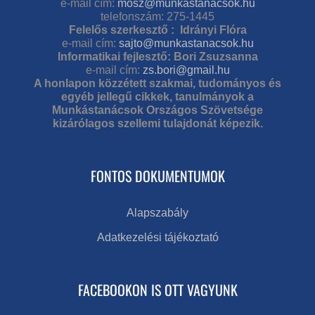
e-mail cím:
mosz@munkastanacsok.hu
telefonszám: 275-1445
Felelős szerkesztő : Idrányi Flóra
e-mail cím:
sajto@munkastanacsok.hu
Informatikai fejlesztő: Bori Zsuzsanna
e-mail cím:
zs.bori@gmail.hu
A honlapon közzétett szakmai, tudományos és
egyéb jellegű cikkek, tanulmányok a
Munkástanácsok Országos Szövetsége
kizárólagos szellemi tulajdonát képezik.
FONTOS DOKUMENTUMOK
Alapszabály
Adatkezelési tájékoztató
FACEBOOKON IS OTT VAGYUNK