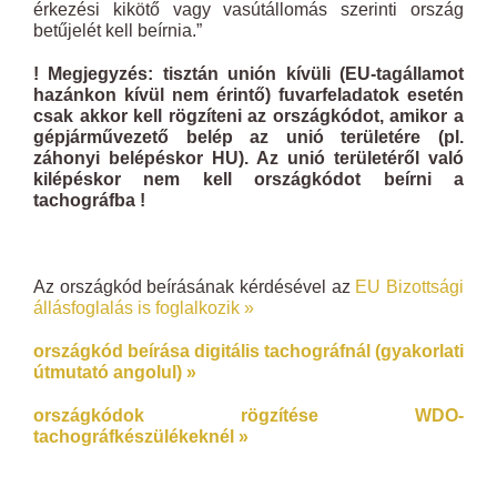
érkezési kikötő vagy vasútállomás szerinti ország
betűjelét kell beírnia.”
! Megjegyzés: tisztán unión kívüli (EU-tagállamot
hazánkon kívül nem érintő) fuvarfeladatok esetén
csak akkor kell rögzíteni az országkódot, amikor a
gépjárművezető belép az unió területére (pl.
záhonyi belépéskor HU). Az unió területéről való
kilépéskor nem kell országkódot beírni a
tachográfba !
Az országkód beírásának kérdésével az
EU Bizottsági
állásfoglalás is foglalkozik »
országkód beírása digitális tachográfnál (gyakorlati
útmutató angolul) »
országkódok rögzítése WDO-
tachográfkészülékeknél »