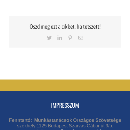
Oszd meg ezt a cikket, ha tetszett!
Twitter
LinkedIn
Pinterest
Email
IMPRESSZUM
Fenntartó: Munkástanácsok Országos Szövetsége
székhely:1125 Budapest Szarvas Gábor út 9/b.