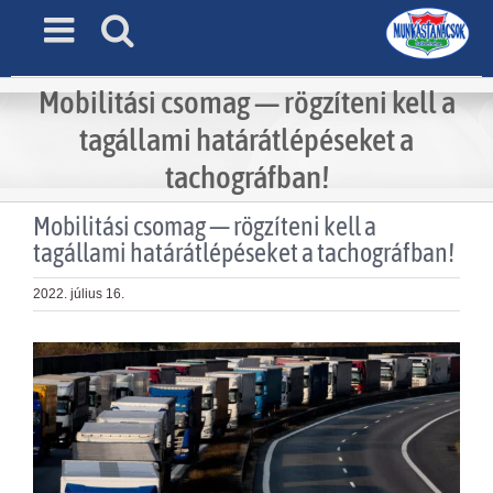
Skip
to
content
Mobilitási csomag — rögzíteni kell a
tagállami határátlépéseket a
tachográfban!
Mobilitási csomag — rögzíteni kell a
tagállami határátlépéseket a tachográfban!
2022. július 16.
View
Larger
Image