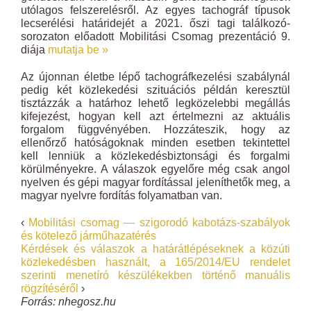
utólagos felszerelésről. Az egyes tachográf típusok
lecserélési határidejét a 2021. őszi tagi találkozó-
sorozaton előadott Mobilitási Csomag prezentáció 9.
diája
mutatja be »
Az újonnan életbe lépő tachográfkezelési szabálynál
pedig két közlekedési szituációs példán keresztül
tisztázzák a határhoz lehető legközelebbi megállás
kifejezést, hogyan kell azt értelmezni az aktuális
forgalom függvényében. Hozzáteszik, hogy az
ellenőrző hatóságoknak minden esetben tekintettel
kell lenniük a közlekedésbiztonsági és forgalmi
körülményekre. A válaszok egyelőre még csak angol
nyelven és gépi magyar fordítással jeleníthetők meg, a
magyar nyelvre fordítás folyamatban van.
‹
Mobilitási csomag — szigorodó kabotázs-szabályok
és kötelező járműhazatérés
Kérdések és válaszok a határátlépéseknek a közúti
közlekedésben használt, a 165/2014/EU rendelet
szerinti menetíró készülékekben történő manuális
rögzítéséről
›
Forrás: nhegosz.hu