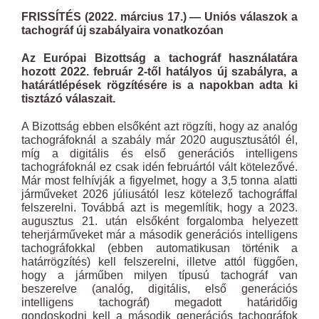
FRISSÍTÉS (2022. március 17.) — Uniós válaszok a
tachográf új szabályaira vonatkozóan
Az Európai Bizottság a tachográf használatára
hozott 2022. február 2-től hatályos új szabályra, a
határátlépések rögzítésére is a napokban adta ki
tisztázó válaszait.
A Bizottság ebben elsőként azt rögzíti, hogy az analóg
tachográfoknál a szabály már 2020 augusztusától él,
míg a digitális és első generációs intelligens
tachográfoknál ez csak idén februártól vált kötelezővé.
Már most felhívják a figyelmet, hogy a 3,5 tonna alatti
járműveket 2026 júliusától lesz kötelező tachográffal
felszerelni. Továbbá azt is megemlítik, hogy a 2023.
augusztus 21. után elsőként forgalomba helyezett
teherjárműveket már a második generációs intelligens
tachográfokkal (ebben automatikusan történik a
határrögzítés) kell felszerelni, illetve attól függően,
hogy a járműben milyen típusú tachográf van
beszerelve (analóg, digitális, első generációs
intelligens tachográf) megadott határidőig
gondoskodni kell a második generációs tachográfok