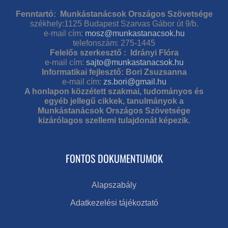
Fenntartó: Munkástanácsok Országos Szövetsége
székhely:1125 Budapest Szarvas Gábor út 9/b.
e-mail cím:
mosz@munkastanacsok.hu
telefonszám: 275-1445
Felelős szerkesztő : Idrányi Flóra
e-mail cím:
sajto@munkastanacsok.hu
Informatikai fejlesztő: Bori Zsuzsanna
e-mail cím:
zs.bori@gmail.hu
A honlapon közzétett szakmai, tudományos és
egyéb jellegű cikkek, tanulmányok a
Munkástanácsok Országos Szövetsége
kizárólagos szellemi tulajdonát képezik.
FONTOS DOKUMENTUMOK
Alapszabály
Adatkezelési tájékoztató