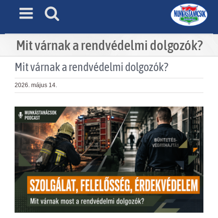
Skip
to
content
Mit várnak a rendvédelmi dolgozók?
Mit várnak a rendvédelmi dolgozók?
2026. május 14.
View
Larger
Image