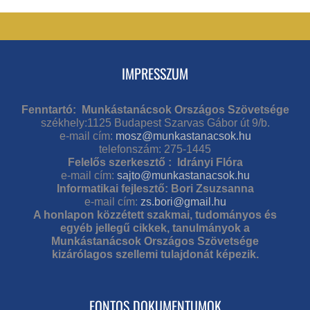
IMPRESSZUM
Fenntartó: Munkástanácsok Országos Szövetsége
székhely:1125 Budapest Szarvas Gábor út 9/b.
e-mail cím:
mosz@munkastanacsok.hu
telefonszám: 275-1445
Felelős szerkesztő : Idrányi Flóra
e-mail cím:
sajto@munkastanacsok.hu
Informatikai fejlesztő: Bori Zsuzsanna
e-mail cím:
zs.bori@gmail.hu
A honlapon közzétett szakmai, tudományos és
egyéb jellegű cikkek, tanulmányok a
Munkástanácsok Országos Szövetsége
kizárólagos szellemi tulajdonát képezik.
FONTOS DOKUMENTUMOK