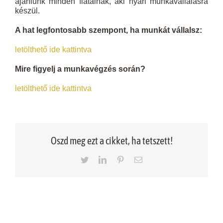
ajánlunk minden fiatalnak, aki nyári munkavállalásra
készül.
A hat legfontosabb szempont, ha munkát vállalsz:
letölthető ide kattintva
Mire figyelj a munkavégzés során?
letölthető ide kattintva
Oszd meg ezt a cikket, ha tetszett!
Twitter
LinkedIn
Pinterest
Email