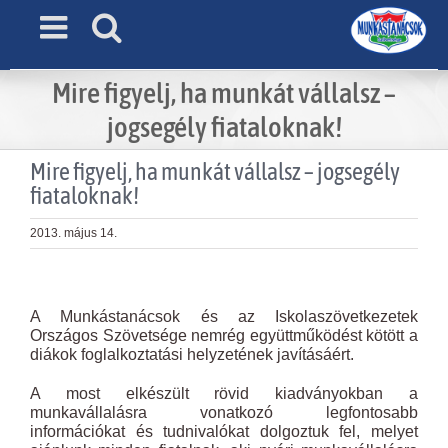
Skip
to
content
Mire figyelj, ha munkát vállalsz –
jogsegély fiataloknak!
Mire figyelj, ha munkát vállalsz – jogsegély
fiataloknak!
2013. május 14.
View
Larger
A Munkástanácsok és az Iskolaszövetkezetek
Image
Országos Szövetsége nemrég együttműködést kötött a
diákok foglalkoztatási helyzetének javításáért.
A most elkészült rövid kiadványokban a
munkavállalásra vonatkozó legfontosabb
információkat és tudnivalókat dolgoztuk fel, melyet