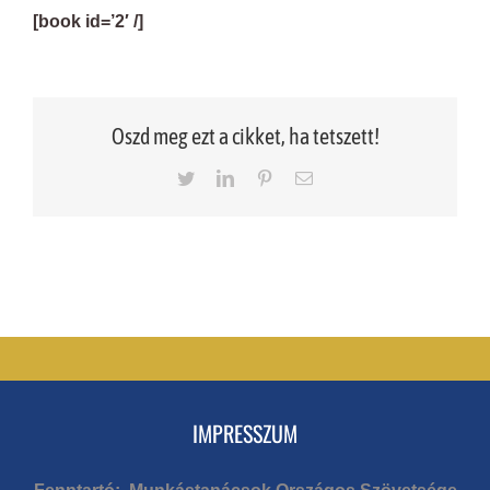
[book id=’2′ /]
Oszd meg ezt a cikket, ha tetszett!
Twitter
LinkedIn
Pinterest
Email
IMPRESSZUM