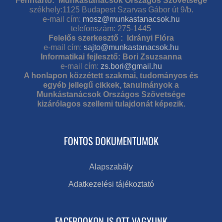
Fenntartó: Munkástanácsok Országos Szövetsége
székhely:1125 Budapest Szarvas Gábor út 9/b.
e-mail cím:
mosz@munkastanacsok.hu
telefonszám: 275-1445
Felelős szerkesztő : Idrányi Flóra
e-mail cím:
sajto@munkastanacsok.hu
Informatikai fejlesztő: Bori Zsuzsanna
e-mail cím:
zs.bori@gmail.hu
A honlapon közzétett szakmai, tudományos és
egyéb jellegű cikkek, tanulmányok a
Munkástanácsok Országos Szövetsége
kizárólagos szellemi tulajdonát képezik.
FONTOS DOKUMENTUMOK
Alapszabály
Adatkezelési tájékoztató
FACEBOOKON IS OTT VAGYUNK