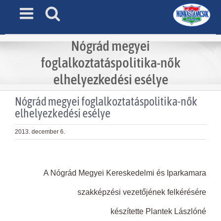
Skip
to
content
Nógrád megyei
foglalkoztatáspolitika-nők
elhelyezkedési esélye
Nógrád megyei foglalkoztatáspolitika-nők
elhelyezkedési esélye
2013. december 6.
View
Larger
A Nógrád Megyei Kereskedelmi és Iparkamara
Image
szakképzési vezetőjének felkérésére
készítette Plantek Lászlóné