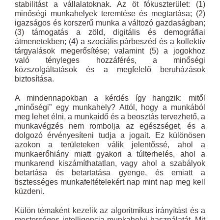
stabilitást a vállalatoknak. Az öt fókuszterület: (1)
minőségi munkahelyek teremtése és megtartása; (2)
igazságos és korszerű munka a változó gazdaságban;
(3) támogatás a zöld, digitális és demográfiai
átmenetekben; (4) a szociális párbeszéd és a kollektív
tárgyalások megerősítése; valamint (5) a jogokhoz
való tényleges hozzáférés, a minőségi
közszolgáltatások és a megfelelő beruházások
biztosítása.
A mindennapokban a kérdés így hangzik: mitől
„minőségi” egy munkahely? Attól, hogy a munkából
meg lehet élni, a munkaidő és a beosztás tervezhető, a
munkavégzés nem rombolja az egészséget, és a
dolgozó érvényesíteni tudja a jogait. Ez különösen
azokon a területeken válik jelentőssé, ahol a
munkaerőhiány miatt gyakori a túlterhelés, ahol a
munkarend kiszámíthatatlan, vagy ahol a szabályok
betartása és betartatása gyenge, és emiatt a
tisztességes munkafeltételekért nap mint nap meg kell
küzdeni.
Külön témaként kezelik az algoritmikus irányítást és a
mesterséges intelligencia munkahelyi használatát. Mit