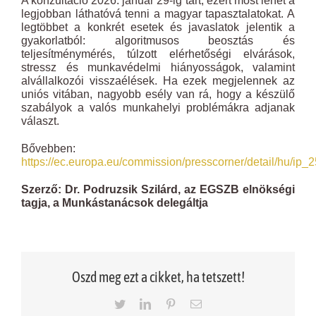
A konzultáció 2026. január 29-ig tart, ezért most lehet a
legjobban láthatóvá tenni a magyar tapasztalatokat. A
legtöbbet a konkrét esetek és javaslatok jelentik a
gyakorlatból: algoritmusos beosztás és
teljesítménymérés, túlzott elérhetőségi elvárások,
stressz és munkavédelmi hiányosságok, valamint
alvállalkozói visszaélések. Ha ezek megjelennek az
uniós vitában, nagyobb esély van rá, hogy a készülő
szabályok a valós munkahelyi problémákra adjanak
választ.
Bővebben:
https://ec.europa.eu/commission/presscorner/detail/hu/ip
Szerző: Dr. Podruzsik Szilárd, az EGSZB elnökségi
tagja, a Munkástanácsok delegáltja
Oszd meg ezt a cikket, ha tetszett!
Twitter
LinkedIn
Pinterest
Email