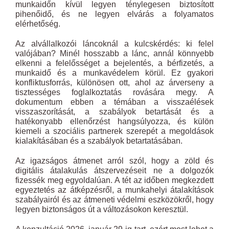
munkaidőn kívül legyen ténylegesen biztosított
pihenőidő, és ne legyen elvárás a folyamatos
elérhetőség.
Az alvállalkozói láncoknál a kulcskérdés: ki felel
valójában? Minél hosszabb a lánc, annál könnyebb
elkenni a felelősséget a bejelentés, a bérfizetés, a
munkaidő és a munkavédelem körül. Ez gyakori
konfliktusforrás, különösen ott, ahol az árverseny a
tisztességes foglalkoztatás rovására megy. A
dokumentum ebben a témában a visszaélések
visszaszorítását, a szabályok betartását és a
hatékonyabb ellenőrzést hangsúlyozza, és külön
kiemeli a szociális partnerek szerepét a megoldások
kialakításában és a szabályok betartatásában.
Az igazságos átmenet arról szól, hogy a zöld és
digitális átalakulás átszervezéseit ne a dolgozók
fizessék meg egyoldalúan. A tét az időben megkezdett
egyeztetés az átképzésről, a munkahelyi átalakítások
szabályairól és az átmeneti védelmi eszközökről, hogy
legyen biztonságos út a változásokon keresztül.