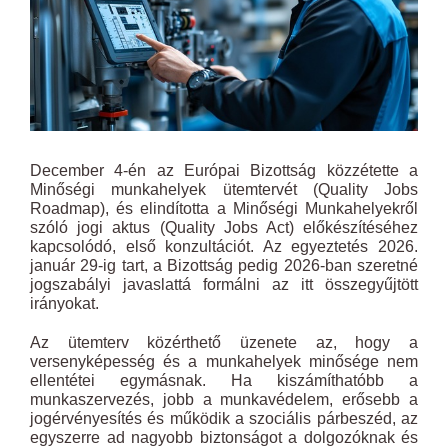
December 4-én az Európai Bizottság közzétette a
Minőségi munkahelyek ütemtervét (Quality Jobs
Roadmap), és elindította a Minőségi Munkahelyekről
szóló jogi aktus (Quality Jobs Act) előkészítéséhez
kapcsolódó, első konzultációt. Az egyeztetés 2026.
január 29-ig tart, a Bizottság pedig 2026-ban szeretné
jogszabályi javaslattá formálni az itt összegyűjtött
irányokat.
Az ütemterv közérthető üzenete az, hogy a
versenyképesség és a munkahelyek minősége nem
ellentétei egymásnak. Ha kiszámíthatóbb a
munkaszervezés, jobb a munkavédelem, erősebb a
jogérvényesítés és működik a szociális párbeszéd, az
egyszerre ad nagyobb biztonságot a dolgozóknak és