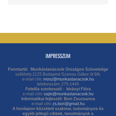
IMPRESSZUM
Fenntartó: Munkástanácsok Országos Szövetsége
székhely:1125 Budapest Szarvas Gábor út 9/b.
e-mail cím:
mosz@munkastanacsok.hu
telefonszám: 275-1445
Felelős szerkesztő : Idrányi Flóra
e-mail cím:
sajto@munkastanacsok.hu
Informatikai fejlesztő: Bori Zsuzsanna
e-mail cím:
zs.bori@gmail.hu
A honlapon közzétett szakmai, tudományos és
egyéb jellegű cikkek, tanulmányok a