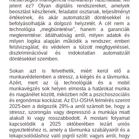
jelent ez? Olyan digitális rendszereket, amelyek
beosztást készítenek, feladatot osztanak, teljesítményt
értékelnek, és akár automatizált döntésekkel is
befolyásolhatják a dolgozó helyzetét. A cél nem a
technológia „megbüntetése”, hanem a garanciák
megteremtése: átláthatóság arról, milyen adatok és
milyen logika alapján működik a rendszer; emberi
felülvizsgálat; és védelem a túlzott megfigyeléssel,
diszkriminációval és indokolatlan automatizált
döntésekkel szemben.
Sokan azt is felvethetik, miért kerül elő a
munkavédelemben a stressz, a kiégés és a távmunka.
Azért, mert az új technológiák és a mobil
munkavégzés sok helyen elmosta a határokat munka
és magánélet között, miközben nőtt a pszichoszociális
és ergonómiai kockázat. Az EU-OSHA felmérés szerint
2025-ben a dolgozók 29%-a arról számolt be, hogy a
stressz, szorongás vagy depresszió a munkája miatt
alakult ki vagy rosszabbodott. A mostani folyamat
kapcsolódik a 2025 októberében lezárt uniós
egyeztetéshez is, amely a távmunka szabályairól és a
lekapcsolódáshoz való jogról szólt: vagyis arról, hogy