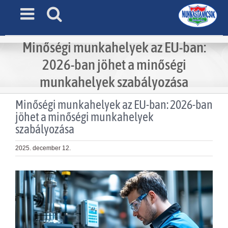
Skip
to
content
Minőségi munkahelyek az EU-ban:
2026-ban jöhet a minőségi
munkahelyek szabályozása
Minőségi munkahelyek az EU-ban: 2026-ban
jöhet a minőségi munkahelyek
szabályozása
2025. december 12.
View
Larger
Image