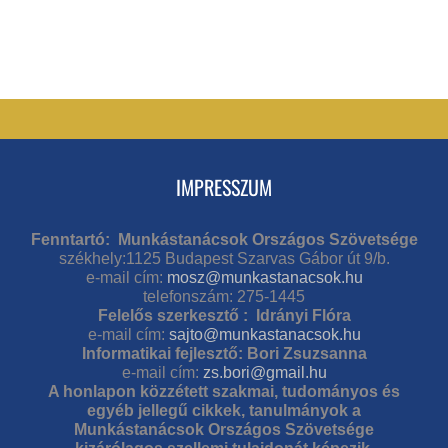
IMPRESSZUM
Fenntartó: Munkástanácsok Országos Szövetsége
székhely:1125 Budapest Szarvas Gábor út 9/b.
e-mail cím:
mosz@munkastanacsok.hu
telefonszám: 275-1445
Felelős szerkesztő : Idrányi Flóra
e-mail cím:
sajto@munkastanacsok.hu
Informatikai fejlesztő: Bori Zsuzsanna
e-mail cím:
zs.bori@gmail.hu
A honlapon közzétett szakmai, tudományos és
egyéb jellegű cikkek, tanulmányok a
Munkástanácsok Országos Szövetsége