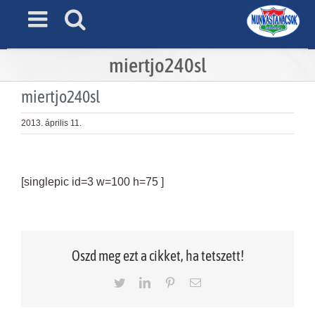
Skip
to
content
miertjo240sl
miertjo240sl
2013. április 11.
View
Larger
[singlepic id=3 w=100 h=75 ]
Image
Oszd meg ezt a cikket, ha tetszett!
Twitter
LinkedIn
Pinterest
Email