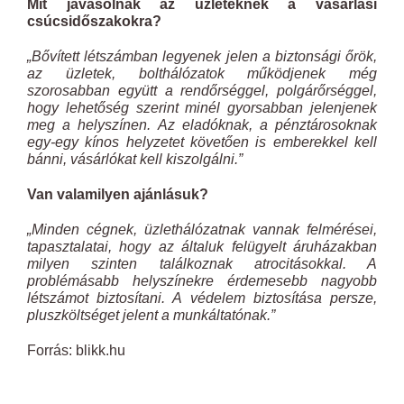
Mit javasolnak az üzleteknek a vásárlási
csúcsidőszakokra?
„Bővített létszámban legyenek jelen a biztonsági őrök,
az üzletek, bolthálózatok működjenek még
szorosabban együtt a rendőrséggel, polgárőrséggel,
hogy lehetőség szerint minél gyorsabban jelenjenek
meg a helyszínen. Az eladóknak, a pénztárosoknak
egy-egy kínos helyzetet követően is emberekkel kell
bánni, vásárlókat kell kiszolgálni.”
Van valamilyen ajánlásuk?
„Minden cégnek, üzlethálózatnak vannak felmérései,
tapasztalatai, hogy az általuk felügyelt áruházakban
milyen szinten találkoznak atrocitásokkal. A
problémásabb helyszínekre érdemesebb nagyobb
létszámot biztosítani. A védelem biztosítása persze,
pluszköltséget jelent a munkáltatónak.”
Forrás: blikk.hu