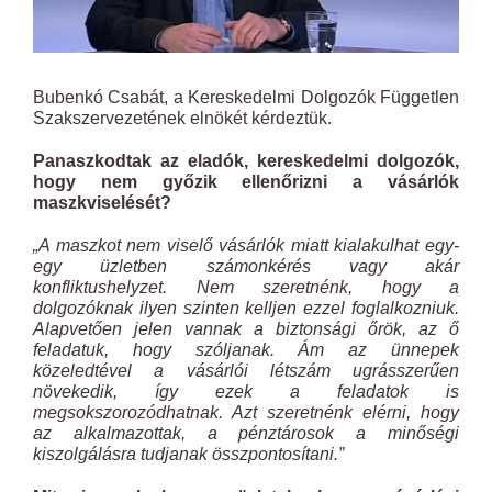
Bubenkó Csabát, a Kereskedelmi Dolgozók Független
Szakszervezetének elnökét kérdeztük.
Panaszkodtak az eladók, kereskedelmi dolgozók,
hogy nem győzik ellenőrizni a vásárlók
maszkviselését?
„A maszkot nem viselő vásárlók miatt kialakulhat egy-
egy üzletben számonkérés vagy akár
konfliktushelyzet. Nem szeretnénk, hogy a
dolgozóknak ilyen szinten kelljen ezzel foglalkozniuk.
Alapvetően jelen vannak a biztonsági őrök, az ő
feladatuk, hogy szóljanak. Ám az ünnepek
közeledtével a vásárlói létszám ugrásszerűen
növekedik, így ezek a feladatok is
megsokszorozódhatnak. Azt szeretnénk elérni, hogy
az alkalmazottak, a pénztárosok a minőségi
kiszolgálásra tudjanak összpontosítani.”