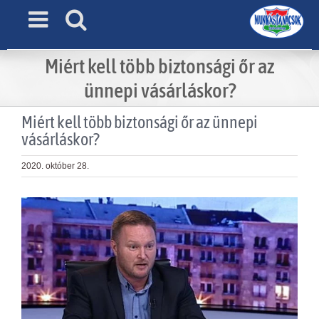
Skip
to
content
Miért kell több biztonsági őr az
ünnepi vásárláskor?
Miért kell több biztonsági őr az ünnepi
vásárláskor?
2020. október 28.
View
Larger
Image