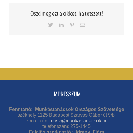
Oszd meg ezt a cikket, ha tetszett!
Twitter
LinkedIn
Pinterest
Email
IMPRESSZUM
Fenntartó: Munkástanácsok Országos Szövetsége
székhely:1125 Budapest Szarvas Gábor út 9/b.
e-mail cím:
mosz@munkastanacsok.hu
telefonszám: 275-1445
Felelős szerkesztő : Idrányi Flóra