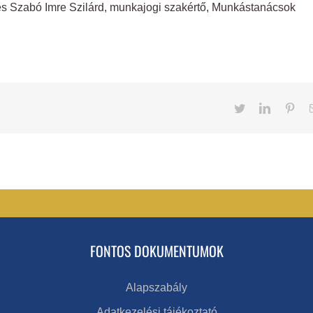
 és Szabó Imre Szilárd, munkajogi szakértő, Munkástanácsok
Twitter
LinkedIn
Pint
FONTOS DOKUMENTUMOK
Alapszabály
Adatkezelési tájékoztató