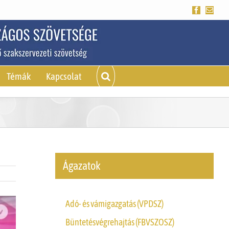
Facebook
Emai
Témák
Kapcsolat
Ágazatok
Adó- és vámigazgatás (VPDSZ)
Büntetésvégrehajtás (FBVSZOSZ)