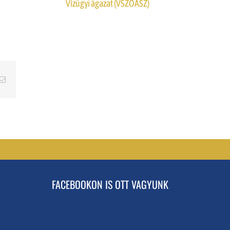
Vízügyi ágazat (VSZOÁSZ)
erest
Email
FACEBOOKON IS OTT VAGYUNK