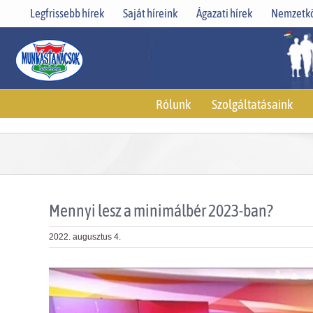
Skip
Legfrissebb hírek
Saját híreink
Ágazati hírek
Nemzetkö
to
content
Rólunk
Szolgáltatásaink
Mennyi lesz a minimálbér 2023-ban?
2022. augusztus 4.
View
Larger
Image