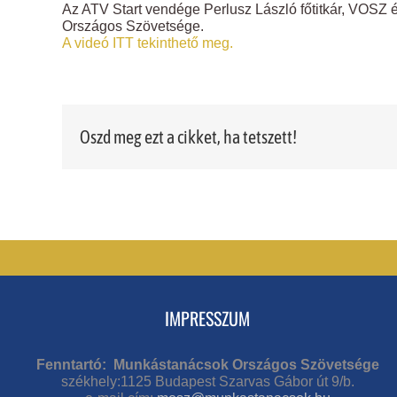
Az ATV Start vendége Perlusz László főtitkár, VOSZ
Országos Szövetsége.
A videó ITT tekinthető meg.
Oszd meg ezt a cikket, ha tetszett!
IMPRESSZUM
Fenntartó: Munkástanácsok Országos Szövetsége
székhely:1125 Budapest Szarvas Gábor út 9/b.