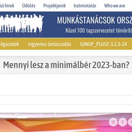
zi hírek
Üdülés
Projektjeink
Iratmintatár
Who we are
Ágazatok
Ingyenes tanácsadás
GINOP_PLUSZ-3.2.3-24
Mennyi lesz a minimálbér 2023-ban?