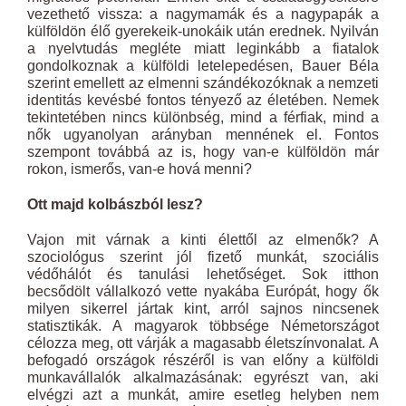
vezethető vissza: a nagymamák és a nagypapák a
külföldön élő gyerekeik-unokáik után erednek. Nyilván
a nyelvtudás megléte miatt leginkább a fiatalok
gondolkoznak a külföldi letelepedésen, Bauer Béla
szerint emellett az elmenni szándékozóknak a nemzeti
identitás kevésbé fontos tényező az életében. Nemek
tekintetében nincs különbség, mind a férfiak, mind a
nők ugyanolyan arányban mennének el. Fontos
szempont továbbá az is, hogy van-e külföldön már
rokon, ismerős, van-e hová menni?
Ott majd kolbászból lesz?
Vajon mit várnak a kinti élettől az elmenők? A
szociológus szerint jól fizető munkát, szociális
védőhálót és tanulási lehetőséget. Sok itthon
becsődölt vállalkozó vette nyakába Európát, hogy ők
milyen sikerrel jártak kint, arról sajnos nincsenek
statisztikák. A magyarok többsége Németországot
célozza meg, ott várják a magasabb életszínvonalat. A
befogadó országok részéről is van előny a külföldi
munkavállalók alkalmazásának: egyrészt van, aki
elvégzi azt a munkát, amire esetleg helyben nem