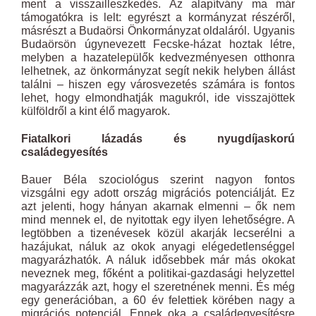
ment a visszailleszkedés. Az alapítvány ma már
támogatókra is lelt: egyrészt a kormányzat részéről,
másrészt a Budaörsi Önkormányzat oldaláról. Ugyanis
Budaörsön úgynevezett Fecske-házat hoztak létre,
melyben a hazatelepülők kedvezményesen otthonra
lelhetnek, az önkormányzat segít nekik helyben állást
találni – hiszen egy városvezetés számára is fontos
lehet, hogy elmondhatják magukról, ide visszajöttek
külföldről a kint élő magyarok.
Fiatalkori lázadás és nyugdíjaskorú
családegyesítés
Bauer Béla szociológus szerint nagyon fontos
vizsgálni egy adott ország migrációs potenciálját. Ez
azt jelenti, hogy hányan akarnak elmenni – ők nem
mind mennek el, de nyitottak egy ilyen lehetőségre. A
legtöbben a tizenévesek közül akarják lecserélni a
hazájukat, náluk az okok anyagi elégedetlenséggel
magyarázhatók. A náluk idősebbek már más okokat
neveznek meg, főként a politikai-gazdasági helyzettel
magyarázzák azt, hogy el szeretnének menni. És még
egy generációban, a 60 év felettiek körében nagy a
migrációs potenciál. Ennek oka a családegyesítésre