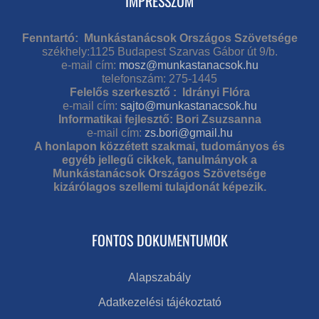
IMPRESSZUM
Fenntartó: Munkástanácsok Országos Szövetsége
székhely:1125 Budapest Szarvas Gábor út 9/b.
e-mail cím:
mosz@munkastanacsok.hu
telefonszám: 275-1445
Felelős szerkesztő : Idrányi Flóra
e-mail cím:
sajto@munkastanacsok.hu
Informatikai fejlesztő: Bori Zsuzsanna
e-mail cím:
zs.bori@gmail.hu
A honlapon közzétett szakmai, tudományos és
egyéb jellegű cikkek, tanulmányok a
Munkástanácsok Országos Szövetsége
kizárólagos szellemi tulajdonát képezik.
FONTOS DOKUMENTUMOK
Alapszabály
Adatkezelési tájékoztató