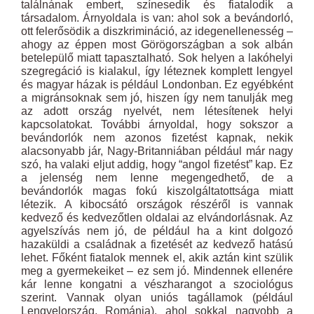
találnának embert, színesedik és fiatalodik a
társadalom. Árnyoldala is van: ahol sok a bevándorló,
ott felerősödik a diszkrimináció, az idegenellenesség –
ahogy az éppen most Görögországban a sok albán
betelepülő miatt tapasztalható. Sok helyen a lakóhelyi
szegregáció is kialakul, így léteznek komplett lengyel
és magyar házak is például Londonban. Ez egyébként
a migránsoknak sem jó, hiszen így nem tanulják meg
az adott ország nyelvét, nem létesítenek helyi
kapcsolatokat. További árnyoldal, hogy sokszor a
bevándorlók nem azonos fizetést kapnak, nekik
alacsonyabb jár, Nagy-Britanniában például már nagy
szó, ha valaki eljut addig, hogy “angol fizetést” kap. Ez
a jelenség nem lenne megengedhető, de a
bevándorlók magas fokú kiszolgáltatottsága miatt
létezik. A kibocsátó országok részéről is vannak
kedvező és kedvezőtlen oldalai az elvándorlásnak. Az
agyelszívás nem jó, de például ha a kint dolgozó
hazaküldi a családnak a fizetését az kedvező hatású
lehet. Főként fiatalok mennek el, akik aztán kint szülik
meg a gyermekeiket – ez sem jó. Mindennek ellenére
kár lenne kongatni a vészharangot a szociológus
szerint. Vannak olyan uniós tagállamok (például
Lengyelország, Románia), ahol sokkal nagyobb a