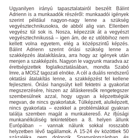
Ugyanilyen irányú tapasztalatairól beszélt Bálint
Adrienn is a munkaadók részéről: munkaadói igények
szerint például nagyon-nagy lenne a szükség
vegyésztechnikusokra, de abból alig van. Ellenben
vegyész túl sok is. Nosza, képezzük át a vegyészt
vegyésztechnikussá – igen ám, de ez utóbbihoz nem
kellett volna egyetem, elég a középszintű képzés.
Bálint Adrienn szerint óriási szükség lenne a
szakképzés átalakítására, arra hogy az igények után
menjen a szakképzés. Nagyon le vagyunk maradva az
érettségizettek foglalkoztatásában, mondta Szabó
Imre, a MOSZ tagozati elnöke. A cél a duális rendszerű
oktatási átalakítás lenne, a szakképzést fel kellene
fejleszteni. Óriási hangsúlyt kell fektetni a gyakorlat
megszerzésére, hiszen az álláskeresők rengetegszer
szembesülnek azzal, hogy ugyan a képzettségük
megvan, de nincs gyakorlatuk. Túlképzett, alulképzett,
nincs gyakorlata – ezekkel a problémákkal gyakran
találja szemben magát a munkakereső. Az ifjúsági
munkanélküliség tekintetében a 8. helyen állunk
Európában – vannak nálunk sokkal rosszabb
helyzetben lévő tagállamok. A 15-24 év közöttiek 50
százaléka nem dolgozik Spanyolországban és