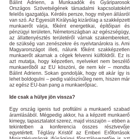
Bálint Adrienn, a Munkaadók és Gyáriparosok
Országos Szövetségének társadalmi kapcsolatokért
felelős igazgatója. Kérdés persze, hogy milyen állásról
van szó. Az Egyesült Királyság kizárólag a szakképzett
munkaerőt várja, főként energetikai, építőipari és
pénzügyi területen, Németországban az egészségügy,
az állattenyésztés területéről várnak szakembereket,
de szükség van zenészekre és nyelvtanárokra is. Ami
Magyarországot illeti, nálunk főként szakképzetlen
munkaerőt akarnak a cégek felvenni külföldről. Ez is
azt mutatja, hogy képzetlen, nyelveket nem beszélő
munkaerőből az EU köszöni, de nem kér – mondta
Bálint Adrienn. Sokan gondolják, hogy ott akár így is
lehet boldogulni – pedig valószínűleg nem, hiszen már
az egész EU-ban pang a munkaerőpiac.
Ide csak a hülye jön vissza?
Egy ország igenis tud profitálni a munkaerő szabad
áramlásából. Mégpedig akkor, ha a képzett munkaerő
kimegy, tapasztalatot szerez, majd visszajön – ebben a
tekintetben a konferencia összes résztvevője
egyetértett. Téglásy Kristóf az Emberi Erőforrások
Minisztériumának ifjúságügyi főosztályvezetője is azt