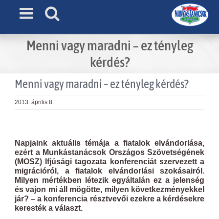
Skip
to
content
Menni vagy maradni – ez tényleg
kérdés?
Menni vagy maradni – ez tényleg kérdés?
2013. április 8.
View
Larger
Napjaink aktuális témája a fiatalok elvándorlása,
Image
ezért a Munkástanácsok Országos Szövetségének
(MOSZ) Ifjúsági tagozata konferenciát szervezett a
migrációról, a fiatalok elvándorlási szokásairól.
Milyen mértékben létezik egyáltalán ez a jelenség
és vajon mi áll mögötte, milyen következményekkel
jár? – a konferencia résztvevői ezekre a kérdésekre
keresték a választ.