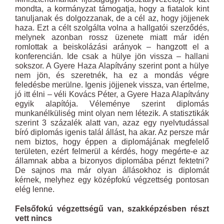
mondta, a kormányzat támogatja, hogy a fiatalok kint
tanuljanak és dolgozzanak, de a cél az, hogy jöjjenek
haza. Ezt a célt szolgálta volna a hallgatói szerződés,
melynek azonban rossz üzenete miatt már idén
romlottak a beiskolázási arányok – hangzott el a
konferencián. Ide csak a hülye jön vissza – hallani
sokszor. A Gyere Haza Alapítvány szerint pont a hülye
nem jön, és szeretnék, ha ez a mondás végre
feledésbe merülne. Igenis jöjjenek vissza, van értelme,
jó itt élni – véli Kovács Péter, a Gyere Haza Alapítvány
egyik alapítója. Véleménye szerint diplomás
munkanélküliség mint olyan nem létezik. A statisztikák
szerint 3 százalék alatt van, azaz egy nyelvtudással
bíró diplomás igenis talál állást, ha akar. Az persze már
nem biztos, hogy éppen a diplomájának megfelelő
területen, ezért felmerül a kérdés, hogy megérte-e az
államnak abba a bizonyos diplomába pénzt fektetni?
De sajnos ma már olyan állásokhoz is diplomát
kérnek, melyhez egy középfokú végzettség pontosan
elég lenne.
Felsőfokú végzettségű van, szakképzésben részt
vett nincs