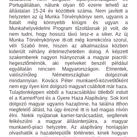
Portugáliában, nálunk olyan 60 ezerre tehető az
állástalan 15-24 év közöttiek száma. Nem javított a
helyzeten az új Munka Törvénykönyv sem, ugyanis a
fiatalt még könnyebb kirúgni és ugyan a
Munkahelyvédelmi Program tűzoltásnak jó volt, de
nem tudni, hogy hosszú távú lesz-e a siker. Az új
Munka Törvénykönyve itt-ott még korrekcióra szorul,
véli Szabó Imre, hiszen az alkalmazása közben
kiderült néhány értelmezhetetlen dolog. A képzett
szakemberek nagyon hiányoznak a magyar piacról:
hegesztőmérnök, aki nyelveket beszél például
egyáltalán nincsen Magyarországon. Elmentek,
valószínűleg Németországban dolgoznak
mindannyian. Kovács Péter munkaerő-közvetítőként
nem egy ilyen kint dolgozó magyart csábított már haza.
Tulajdonképpen ebből a hazacsábítási ötletből indult
el a KarrierPont és a Gyere Haza Alapítvány. Sok kint
dolgozó magyar ugyanis hazajönne, ha találna itthon
megfelelő állást, ha úgy érezné itt is tud magas nívón
élni. Nekik nyújtanak karrier-tanácsadást, segítenek
felkészülni a magyar állásinterjúkra, a magyar
munkaerő-piaci helyzetre. Az alapítvány honlapján
olvashatók a hazatelepülők történetei, kinek hogyan