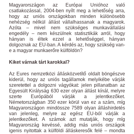
Magyarországon az Európai Unióhoz való
csatlakozással, 2004-ben nyílt meg a lehetőség arra,
hogy az uniós országokban minden különösebb
nehézség nélkül állást vállalhassanak a magyarok.
Azóta – mivel nem szükséges munkavállalási
engedély – nem készülnek statisztikák arról, hogy
hányan is éltek ezzel a lehetőséggel, hányan
dolgoznak az EU-ban. A kérdés az, hogy szükség van-
e a magyar munkaerőre külföldön?
Kiket várnak tárt karokkal?
Az Eures nemzetközi állásközvetítő oldalt böngészve
kiderül, hogy az uniós tagállamok melyikébe várják
szeretettel a dolgozni vágyókat: jelen pillanatban az
Egyesült Királyság 630 ezer olyan állást kínál, melyre
szerte Európából várják a jelentkezőket.
Németországban 350 ezer körül van ez a szám, míg
Magyarországon mindössze 7589 olyan álláshirdetés
van jelenleg, melyre az egész EU-ból várják a
jelentkezőket. A számok azt mutatják, hogy míg
Magyarország kevéssé, addig más uniós országok
igenis nyitottak a külföldi álláskeresők felé – mondta