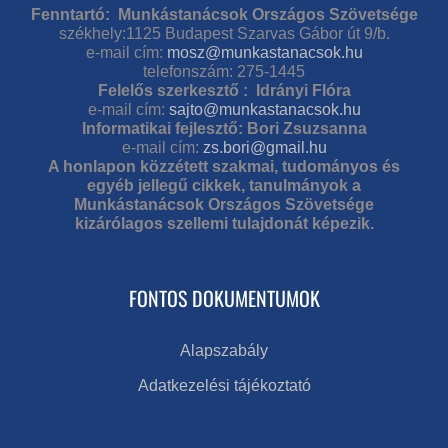
Fenntartó: Munkástanácsok Országos Szövetsége
székhely:1125 Budapest Szarvas Gábor út 9/b.
e-mail cím:
mosz@munkastanacsok.hu
telefonszám: 275-1445
Felelős szerkesztő : Idrányi Flóra
e-mail cím:
sajto@munkastanacsok.hu
Informatikai fejlesztő: Bori Zsuzsanna
e-mail cím:
zs.bori@gmail.hu
A honlapon közzétett szakmai, tudományos és
egyéb jellegű cikkek, tanulmányok a
Munkástanácsok Országos Szövetsége
kizárólagos szellemi tulajdonát képezik.
FONTOS DOKUMENTUMOK
Alapszabály
Adatkezelési tájékoztató