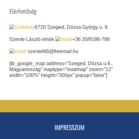
Elérhetőség
6720 Szeged, Dózsa György u. 9.
Szente László elnök
+36 20/9186-786
szentel66@freemail.hu
[tb_google_map address=”Szeged, Dózsa u.9.,
Magyarország” maptype=”roadmap” zoom=”12″
width=”100%” height=”300px” popup=”false”]
IMPRESSZUM