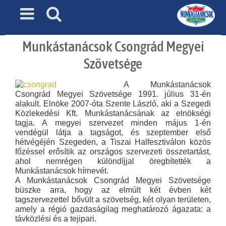
Skip
to
content
Munkástanácsok Csongrád Megyei
Szövetsége
A Munkástanácsok
Csongrád Megyei Szövetsége 1991. július 31-én
alakult. Elnöke 2007-óta Szente László, aki a Szegedi
Közlekedési Kft. Munkástanácsának az elnökségi
tagja. A megyei szervezet minden május 1-én
vendégül látja a tagságot, és szeptember első
hétvégéjén Szegeden, a Tiszai Halfesztiválon közös
főzéssel erősítik az országos szervezeti összetartást,
ahol nemrégen különdíjjal öregbítették a
Munkástanácsok hírnevét.
A Munkástanácsok Csongrád Megyei Szövetsége
büszke arra, hogy az elmúlt két évben két
tagszervezettel bővült a szövetség, két olyan területen,
amely a régió gazdaságilag meghatározó ágazata: a
távközlési és a tejipari.