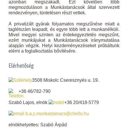
azonban megszakadt. Ezt követően több
megmozduláson a Munkástanácsok által szervezett
rendezvényen, tüntetésen részt vettek.
A privatizált gyárak folyamatos megszűnése miatt a
taglétszám leapadt, és egyre több lett a munkanélküli.
Mivel megyei szinten az érdekegyeztetés megszűnt,
ezért munkájukat a Munkástanácsok iránymutatása
alapján végzik. Helyi kezdeményezéseket próbáltunk
elérni a foglalkoztatás bővítésére.
Elérhetőség
3508 Miskolc Cseresznyés u. 19.
+36 46/782-790
Szabó Lajos, elnök
+36 20/418-5779
b.a.z.munkastanacs@chello.hu
elnökhelyettes: Szabó Árpád