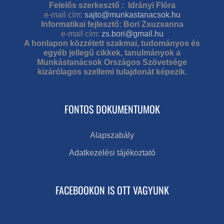
Felelős szerkesztő : Idrányi Flóra
e-mail cím:
sajto@munkastanacsok.hu
Informatikai fejlesztő: Bori Zsuzsanna
e-mail cím:
zs.bori@gmail.hu
A honlapon közzétett szakmai, tudományos és
egyéb jellegű cikkek, tanulmányok a
Munkástanácsok Országos Szövetsége
kizárólagos szellemi tulajdonát képezik.
FONTOS DOKUMENTUMOK
Alapszabály
Adatkezelési tájékoztató
FACEBOOKON IS OTT VAGYUNK