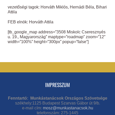
vezetőségi tagok: Horváth Miklós, Hernádi Béla, Bihari
Attila
FEB elnök: Horváth Attila
[tb_google_map address=”3508 Miskolc Cseresznyés
u. 19., Magyarország” maptype=”roadmap” zoom=”12″
width=”100%” height=”300px” popup=”false”]
IMPRESSZUM
Fenntartó: Munkástanácsok Országos Szövetsége
székhely:1125 Budapest Szarvas Gábor út 9/b.
e-mail cím:
mosz@munkastanacsok.hu
telefonszám: 275-1445