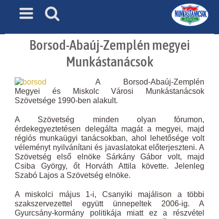
Skip
to
content
Borsod-Abaúj-Zemplén megyei
Munkástanácsok
A Borsod-Abaúj-Zemplén
Megyei és Miskolc Városi Munkástanácsok
Szövetsége 1990-ben alakult.
A Szövetség minden olyan fórumon,
érdekegyeztetésen delegálta magát a megyei, majd
régiós munkaügyi tanácsokban, ahol lehetősége volt
véleményt nyilvánítani és javaslatokat előterjeszteni. A
Szövetség első elnöke Sárkány Gábor volt, majd
Csiba György, őt Horváth Attila követte. Jelenleg
Szabó Lajos a Szövetség elnöke.
A miskolci május 1-i, Csanyiki majálison a többi
szakszervezettel együtt ünnepeltek 2006-ig. A
Gyurcsány-kormány politikája miatt ez a részvétel