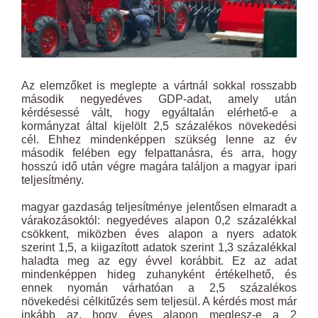
Az elemzőket is meglepte a vártnál sokkal rosszabb
második negyedéves GDP-adat, amely után
kérdésessé vált, hogy egyáltalán elérhető-e a
kormányzat által kijelölt 2,5 százalékos növekedési
cél. Ehhez mindenképpen szükség lenne az év
második felében egy felpattanásra, és arra, hogy
hosszú idő után végre magára találjon a magyar ipari
teljesítmény.
magyar gazdaság teljesítménye jelentősen elmaradt a
várakozásoktól: negyedéves alapon 0,2 százalékkal
csökkent, miközben éves alapon a nyers adatok
szerint 1,5, a kiigazított adatok szerint 1,3 százalékkal
haladta meg az egy évvel korábbit. Ez az adat
mindenképpen hideg zuhanyként értékelhető, és
ennek nyomán várhatóan a 2,5 százalékos
növekedési célkitűzés sem teljesül. A kérdés most már
inkább az, hogy éves alapon meglesz-e a 2