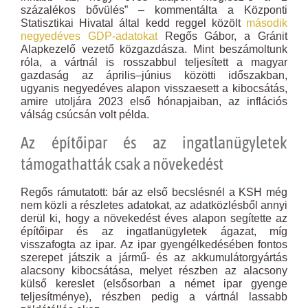
százalékos bővülés” – kommentálta a Központi
Statisztikai Hivatal által kedd reggel közölt
második
negyedéves GDP-adatokat
Regős Gábor, a Gránit
Alapkezelő vezető közgazdásza. Mint beszámoltunk
róla, a vártnál is rosszabbul teljesített a magyar
gazdaság az április–június közötti időszakban,
ugyanis negyedéves alapon visszaesett a kibocsátás,
amire utoljára 2023 első hónapjaiban, az inflációs
válság csúcsán volt példa.
Az építőipar és az ingatlanügyletek
támogathatták csak a növekedést
Regős rámutatott: bár az első becslésnél a KSH még
nem közli a részletes adatokat, az adatközlésből annyi
derül ki, hogy a növekedést éves alapon segítette az
építőipar és az ingatlanügyletek ágazat, míg
visszafogta az ipar. Az ipar gyengélkedésében fontos
szerepet játszik a jármű- és az akkumulátorgyártás
alacsony kibocsátása, melyet részben az alacsony
külső kereslet (elsősorban a német ipar gyenge
teljesítménye), részben pedig a vártnál lassabb