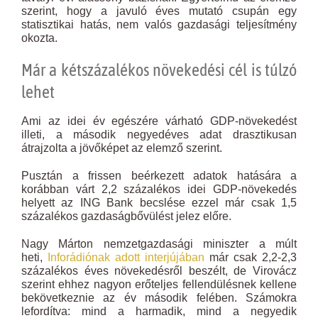
szerint, hogy a javuló éves mutató csupán egy
statisztikai hatás, nem valós gazdasági teljesítmény
okozta.
Már a kétszázalékos növekedési cél is túlzó
lehet
Ami az idei év egészére várható GDP-növekedést
illeti, a második negyedéves adat drasztikusan
átrajzolta a jövőképet az elemző szerint.
Pusztán a frissen beérkezett adatok hatására a
korábban várt 2,2 százalékos idei GDP-növekedés
helyett az ING Bank becslése ezzel már csak 1,5
százalékos gazdaságbővülést jelez előre.
Nagy Márton nemzetgazdasági miniszter a múlt
heti,
Inforádiónak adott interjújában
már csak 2,2-2,3
százalékos éves növekedésről beszélt, de Virovácz
szerint ehhez nagyon erőteljes fellendülésnek kellene
bekövetkeznie az év második felében. Számokra
lefordítva: mind a harmadik, mind a negyedik