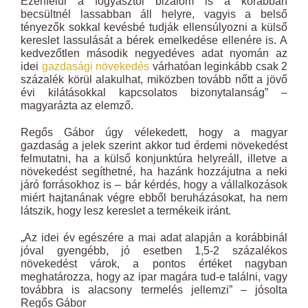
Ezenfelül a fogyasztói bizalom is a korábban
becsültnél lassabban áll helyre, vagyis a belső
tényezők sokkal kevésbé tudják ellensúlyozni a külső
kereslet lassulását a bérek emelkedése ellenére is. A
kedvezőtlen második negyedéves adat nyomán az
idei
gazdasági növekedés
várhatóan leginkább csak 2
százalék körül alakulhat, miközben tovább nőtt a jövő
évi kilátásokkal kapcsolatos bizonytalanság” –
magyarázta az elemző.
Regős Gábor úgy vélekedett, hogy a magyar
gazdaság a jelek szerint akkor tud érdemi növekedést
felmutatni, ha a külső konjunktúra helyreáll, illetve a
növekedést segíthetné, ha hazánk hozzájutna a neki
járó forrásokhoz is – bár kérdés, hogy a vállalkozások
miért hajtanának végre ebből beruházásokat, ha nem
látszik, hogy lesz kereslet a termékeik iránt.
„Az idei év egészére a mai adat alapján a korábbinál
jóval gyengébb, jó esetben 1,5-2 százalékos
növekedést várok, a pontos értéket nagyban
meghatározza, hogy az ipar magára tud-e találni, vagy
továbbra is alacsony termelés jellemzi” – jósolta
Regős Gábor