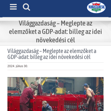
Skip
to
content
Világgazdaság – Meglepte az
elemzőket a GDP-adat: billeg az idei
növekedési cél
Világgazdaság – Meglepte az elemzőket a
GDP-adat: billeg az idei növekedési cél
2024. július 30.
View
Larger
Image