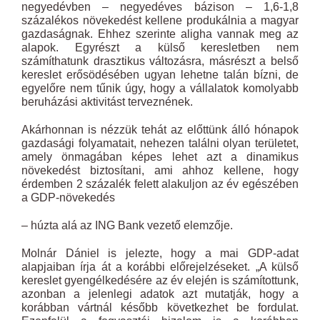
negyedévben – negyedéves bázison – 1,6-1,8
százalékos növekedést kellene produkálnia a magyar
gazdaságnak. Ehhez szerinte aligha vannak meg az
alapok. Egyrészt a külső keresletben nem
számíthatunk drasztikus változásra, másrészt a belső
kereslet erősödésében ugyan lehetne talán bízni, de
egyelőre nem tűnik úgy, hogy a vállalatok komolyabb
beruházási aktivitást terveznének.
Akárhonnan is nézzük tehát az előttünk álló hónapok
gazdasági folyamatait, nehezen találni olyan területet,
amely önmagában képes lehet azt a dinamikus
növekedést biztosítani, ami ahhoz kellene, hogy
érdemben 2 százalék felett alakuljon az év egészében
a GDP-növekedés
– húzta alá az ING Bank vezető elemzője.
Molnár Dániel is jelezte, hogy a mai GDP-adat
alapjaiban írja át a korábbi előrejelzéseket. „A külső
kereslet gyengélkedésére az év elején is számítottunk,
azonban a jelenlegi adatok azt mutatják, hogy a
korábban vártnál később következhet be fordulat.