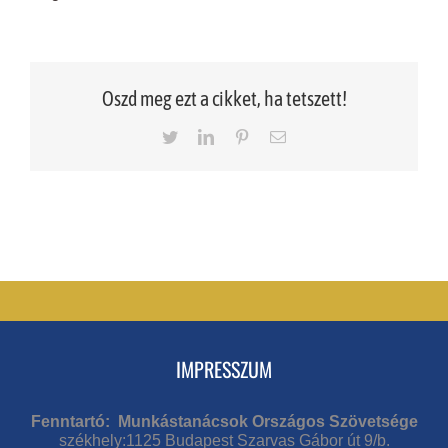
Oszd meg ezt a cikket, ha tetszett!
Twitter
LinkedIn
Pinterest
Email
IMPRESSZUM
Fenntartó: Munkástanácsok Országos Szövetsége
székhely:1125 Budapest Szarvas Gábor út 9/b.