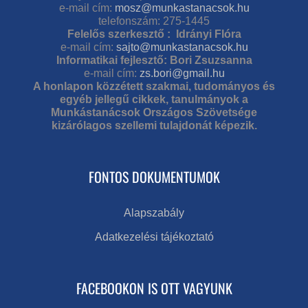
e-mail cím:
mosz@munkastanacsok.hu
telefonszám: 275-1445
Felelős szerkesztő : Idrányi Flóra
e-mail cím:
sajto@munkastanacsok.hu
Informatikai fejlesztő: Bori Zsuzsanna
e-mail cím:
zs.bori@gmail.hu
A honlapon közzétett szakmai, tudományos és
egyéb jellegű cikkek, tanulmányok a
Munkástanácsok Országos Szövetsége
kizárólagos szellemi tulajdonát képezik.
FONTOS DOKUMENTUMOK
Alapszabály
Adatkezelési tájékoztató
FACEBOOKON IS OTT VAGYUNK