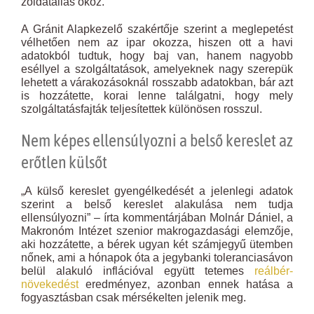
zöldátállás okoz.
A Gránit Alapkezelő szakértője szerint a meglepetést
vélhetően nem az ipar okozza, hiszen ott a havi
adatokból tudtuk, hogy baj van, hanem nagyobb
eséllyel a szolgáltatások, amelyeknek nagy szerepük
lehetett a várakozásoknál rosszabb adatokban, bár azt
is hozzátette, korai lenne találgatni, hogy mely
szolgáltatásfajták teljesítettek különösen rosszul.
Nem képes ellensúlyozni a belső kereslet az
erőtlen külsőt
„A külső kereslet gyengélkedését a jelenlegi adatok
szerint a belső kereslet alakulása nem tudja
ellensúlyozni” – írta kommentárjában Molnár Dániel, a
Makronóm Intézet szenior makrogazdasági elemzője,
aki hozzátette, a bérek ugyan két számjegyű ütemben
nőnek, ami a hónapok óta a jegybanki toleranciasávon
belül alakuló inflációval együtt tetemes
reálbér-
növekedést
eredményez, azonban ennek hatása a
fogyasztásban csak mérsékelten jelenik meg.