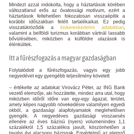
Mindezt azzal indokolta, hogy a háztartások körében
változatlanul erős az óvatossági motívum, ezért a
háztartások feltehetően fokozatosan visszaépítik a
korábbi időszakban felélt tartalékaikat. Ez pedig
visszatükröződik a
kiskereskedelmi adatokban
,
valamint a belföldi turizmus korábban vártnál lassabb
bővülésében, miközben a külföldre utazások is
élénkültek.
Itt a fűrészfogazás a magyar gazdaságban
Folytatódott a fűrészfogazás, vagyis egy jobb
negyedévet egy gyengébb teljesítmény követett
– értékelte az adatokat Virovácz Péter, az ING Bank
vezető elemzője, aki hozzátette, mindez arra utal, hogy
miközben időről időre van egy-egy ágazat, terület,
amely képes nagyobb növekedésre valamilyen egyedi
okból, a gazdasági alapfolyamatok meglehetősen
gyengék. A negyedéves gazdasági visszaesés
ellenére az éves bázisú (nyers) volumenindex 1,1
százalékról 1,5 százalékra javult, köszönhetően a
tavalyi évi alacsony bázisnak. Egyértelmű az elemző