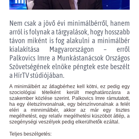
Nem csak a jövő évi minimálbérről, hanem
arról is folynak a tárgyalások, hogy hosszabb
távon miként is fog alakulni a minimálbér
kialakítása Magyarországon – erről
Palkovics Imre a Munkástanácsok Országos
Szövetségének elnöke péngtek este beszélt
a HírTV stúdiójában.
A minimálbért az átlagbérhez kell kötni, ez pedig egy
szociológiai tételként került meghatározásra a
szakember közlése szerint. Palkovics Imre rámutatott,
ha egy életszínvonalnak, egy bérszínvonalnak a felét
eléri a minnimálbér, akkor az már egy tisztes
megélhetést, egy relatív megélhetési küszöböt átlép, a
szegénységi veszélyek pedig elkerülhetők ezáltal.
Teljes beszélgetés: