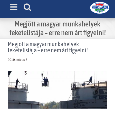
Skip
to
content
Megjött a magyar munkahelyek
feketelistája – erre nem árt figyelni!
Megjött a magyar munkahelyek
feketelistája – erre nem árt figyelni!
2019. május 5.
View
Larger
Image