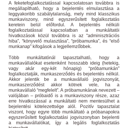
A feketefoglalkoztatással kapcsolatosan továbbra is
megállapítható, hogy a bejelentés elmulasztása a
leggyakoribb szabálytalanság, mely mind klasszikus
munkaviszony, mind egyszerűsített foglalkoztatás
keretein belül előfordul. A bejelentés nélküli
foglalkoztatással kapcsolatban a munkáltatói
hivatkozások közül továbbra is az “adminisztrációs
hiba”, “könyvelő mulasztása”, “próbamunka”, és “első
munkanap” kifogások a legjellemzőbbek.
Több munkáltatónál tapasztalható, hogy a
munkavállalókat esetenként hosszabb ideig (hetekig,
vagy akár egy-két hónapig) “próbamunkán”
foglalkoztatják, munkaszerződés és bejelentés nélkül.
Akkor jelentik be a munkavállaló jogviszonyát,
munkaszerződést akkor kötnek vele, ha a
munkavállaló “megfelelt”. A próbamunkának nevezett –
valójában – próbaidő is a munkaviszony része, azaz
erre hivatkozással a munkáltató nem mentesülhet a
bejelentési kötelezettsége alól. Pozitív tapasztalat
viszont, hogy egyre több munkáltató a próbanapokra
egyszerűsített foglalkoztatási jogviszonyban bejelenti
a munkavállalókat, így a legális foglalkoztatás