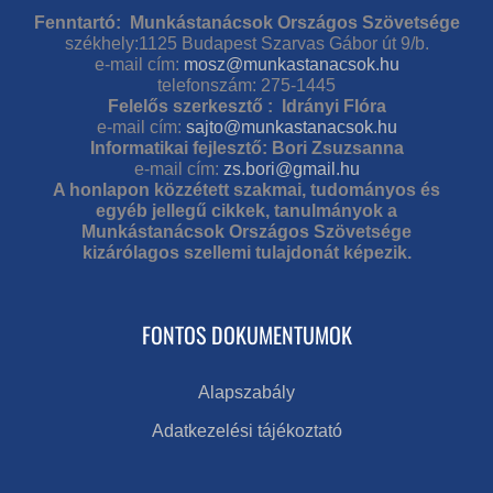
Fenntartó: Munkástanácsok Országos Szövetsége
székhely:1125 Budapest Szarvas Gábor út 9/b.
e-mail cím:
mosz@munkastanacsok.hu
telefonszám: 275-1445
Felelős szerkesztő : Idrányi Flóra
e-mail cím:
sajto@munkastanacsok.hu
Informatikai fejlesztő: Bori Zsuzsanna
e-mail cím:
zs.bori@gmail.hu
A honlapon közzétett szakmai, tudományos és
egyéb jellegű cikkek, tanulmányok a
Munkástanácsok Országos Szövetsége
kizárólagos szellemi tulajdonát képezik.
FONTOS DOKUMENTUMOK
Alapszabály
Adatkezelési tájékoztató