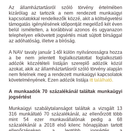
Az államháztartásról szóló törvény értelmében
kizárólag az tartozik a nem rendezett munkaügyi
kapcsolatokkal rendelkezők közzé, akit a költségvetési
támogatás igénylésének időpontját megelőző két éven
belül ismételten, a korábbival azonos és ugyanazon
telephelyen elkövetett jogsértés miatt sújtott bírsággal
az adóhatóság, illetve a bíróság.
A NAV tavaly január 1-től külön nyilvánosságra hozza
a be nem jelentett foglalkoztatottat foglalkoztató
adózók közzétételi listáján szereplő adózók közül
azokat, akik az államháztartásról szóló törvény alapján
nem felelnek meg a rendezett munkaügyi kapcsolatok
követelményének. Ezen adózók listája
itt található.
A munkaadók 70 százalékánál találtak munkaügyi
jogsértést
Munkaügyi szabálytalanságot találtak a vizsgált 13
316 munkáltató 70 százalékánál, az ellenőrzött több
mint 54 ezer munkavállalónak pedig a 68
százalékánál a 2018 első kilenc hónapjában tartott
ellenőrzéseken, a legtöbb jogsértés a