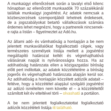
A munkaügyi ellenőrzések során a tavalyi első kilenc
hónapban az ellenőrzött munkaadók 70 százalékánál
találtak munkaügyi jogsértést. Az adatok nemcsak a
közbeszerzések szempontjából lehetnek érdekesek,
de a jogszabályokat betartó vállalkozások számára
érdemes lehet megnézni, hogy a partnereik nincsenek-
e rajta a listán – figyelmeztet az Adó.hu.
Az állami adó- és vámhatóság a honlapján a be nem
jelentett munkavállalókat foglalkoztató cégek, vagy
természetes személyek listája mellett a jogsértést
megállapító határozat keltét és végrehajthatóvá
válásának napját is nyilvánosságra hozza. Ha az
adóhatóság határozata ellen a közigazgatási bíróság
előtt pert indítottak, az adatok közzétételére a bíróság
jogerős és végrehajtható határozata alapján kerül sor.
Az adóhatóság a honlapján közzétett adózók adatait –
feltéve, hogy a közzététel alapjául szolgáló jogsértést
az adózó ismételten nem követte el – a közzétételtől
számított két év elteltével törli –
olvasható
a portálon.
A be nem jelentett foglalkoztatottat foglalkoztató
adózók közzétételi listája
itt található.