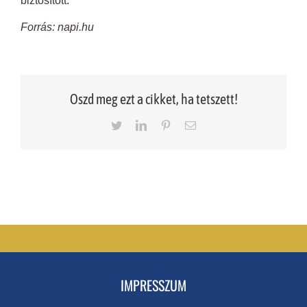
biztosított.
Forrás: napi.hu
Oszd meg ezt a cikket, ha tetszett!
Twitter
LinkedIn
Pinterest
Email
IMPRESSZUM