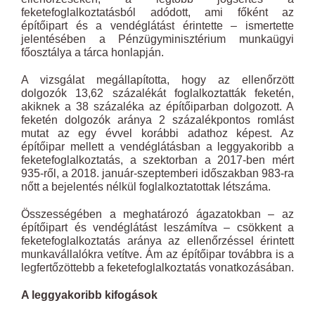
feketefoglalkoztatásból adódott, ami főként az
építőipart és a vendéglátást érintette – ismertette
jelentésében a Pénzügyminisztérium munkaügyi
főosztálya a tárca honlapján.
A vizsgálat megállapította, hogy az ellenőrzött
dolgozók 13,62 százalékát foglalkoztatták feketén,
akiknek a 38 százaléka az építőiparban dolgozott. A
feketén dolgozók aránya 2 százalékpontos romlást
mutat az egy évvel korábbi adathoz képest. Az
építőipar mellett a vendéglátásban a leggyakoribb a
feketefoglalkoztatás, a szektorban a 2017-ben mért
935-ről, a 2018. január-szeptemberi időszakban 983-ra
nőtt a bejelentés nélkül foglalkoztatottak létszáma.
Összességében a meghatározó ágazatokban – az
építőipart és vendéglátást leszámítva – csökkent a
feketefoglalkoztatás aránya az ellenőrzéssel érintett
munkavállalókra vetítve. Ám az építőipar továbbra is a
legfertőzöttebb a feketefoglalkoztatás vonatkozásában.
A leggyakoribb kifogások