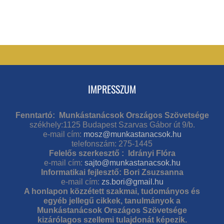
IMPRESSZUM
Fenntartó: Munkástanácsok Országos Szövetsége
székhely:1125 Budapest Szarvas Gábor út 9/b.
e-mail cím:
mosz@munkastanacsok.hu
telefonszám: 275-1445
Felelős szerkesztő : Idrányi Flóra
e-mail cím:
sajto@munkastanacsok.hu
Informatikai fejlesztő: Bori Zsuzsanna
e-mail cím:
zs.bori@gmail.hu
A honlapon közzétett szakmai, tudományos és
egyéb jellegű cikkek, tanulmányok a
Munkástanácsok Országos Szövetsége
kizárólagos szellemi tulajdonát képezik.