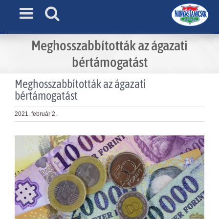
Skip
to
content
Meghosszabbították az ágazati
bértámogatást
Meghosszabbították az ágazati
bértámogatást
2021. február 2.
View
Larger
Image