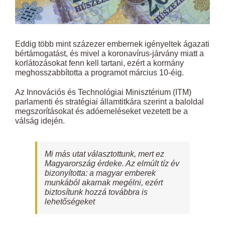
Eddig több mint százezer embernek igényeltek ágazati
bértámogatást, és mivel a koronavírus-járvány miatt a
korlátozásokat fenn kell tartani, ezért a kormány
meghosszabbította a programot március 10-éig.
Az Innovációs és Technológiai Minisztérium (ITM)
parlamenti és stratégiai államtitkára szerint a baloldal
megszorításokat és adóemeléseket vezetett be a
válság idején.
Mi más utat választottunk, mert ez
Magyarország érdeke. Az elmúlt tíz év
bizonyította: a magyar emberek
munkából akarnak megélni, ezért
biztosítunk hozzá továbbra is
lehetőségeket