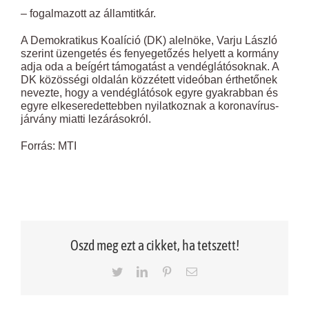
– fogalmazott az államtitkár.
A Demokratikus Koalíció (DK) alelnöke, Varju László
szerint üzengetés és fenyegetőzés helyett a kormány
adja oda a beígért támogatást a vendéglátósoknak. A
DK közösségi oldalán közzétett videóban érthetőnek
nevezte, hogy a vendéglátósok egyre gyakrabban és
egyre elkeseredettebben nyilatkoznak a koronavírus-
járvány miatti lezárásokról.
Forrás: MTI
Oszd meg ezt a cikket, ha tetszett!
Twitter
LinkedIn
Pinterest
Email