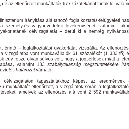
de az ellenőrzött munkáltatók 67 százalékánál tártak fel valam
nisztérium irányítása alá tartozó foglalkoztatás-felügyeleti ha
a személy-és vagyonvédelmi tevékenységet, valamint takarí
gyakorlatának célvizsgálatát – derül ki a nemrég nyilvános
 érintő – foglalkoztatási gyakorlatát vizsgálta. Az ellenőrzé
 a vizsgálatba vont munkavállalók 61 százalékát (1 333 fő) é
 egy része olyan súlyos volt, hogy a jogsértések miatt a jele
abása, valamint 183
szabálytalanság megszüntetésére
irá
eztetés határozat
várható.
mi célvizsgálaton tapasztaltakhoz képest az eredmények 
 munkáltatót ellenőrzött, a vizsgálatok során a foglalkoztat
értéseket, amelyek az ellenőrzés alá vont 2 592 munkaválla