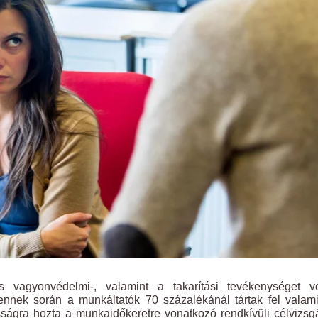
és vagyonvédelmi-, valamint a takarítási tevékenységet v
: ennek során a munkáltatók 70 százalékánál tártak fel valam
sságra hozta a munkaidőkeretre vonatkozó rendkívüli célvizsg