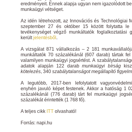
eredményeit. Ennek alapja ugyan nem igazolódott be, 
munkaügyi vétséget.
Az idén létrehozott, az Innovációs és Technológiai Mi
szeptember 27 és október 15 között folytatta le 
tevékenységet végző munkáltatók foglalkoztatási 
került
jelentésből
.
A vizsgálat 871 vállalkozás – 2 181 munkavállalóját
munkáltatók 70 százalékánál (607 darab) tártak fel
valamilyen munkaügyi jogsértést. A szabálytalanságok
adatok alapján 122 darab
munkaügyi bírság
kisz
kötelezés
, 340
szabálytalanságot megállapító figyelm
A legutóbb, 2017-ben lefolytatott vagyonvédel
enyhén javuló képet festenek. Akkor a hatóság 1 026
százalékánál (776 darab) tárt fel munkaügyi jogs
százalékát érintették (1 768 fő).
A teljes cikk
ITT
olvasható!
Forrás: napi.hu