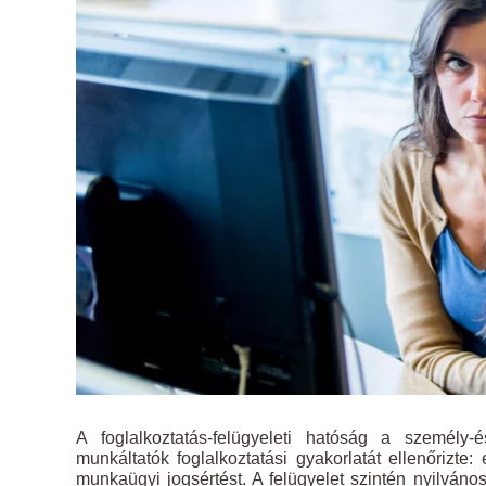
A foglalkoztatás-felügyeleti hatóság a személy-
munkáltatók foglalkoztatási gyakorlatát ellenőrizte
munkaügyi jogsértést. A felügyelet szintén nyilváno