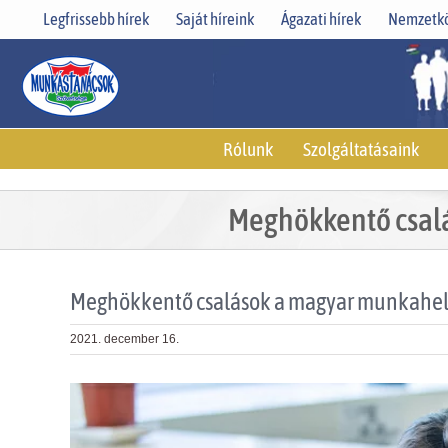
Skip
Legfrissebb hírek
Saját híreink
Ágazati hírek
Nemzetkö
to
content
Rólunk
Szolgáltatásaink
Meghökkentő csalá
Meghökkentő csalások a magyar munkahelye
2021. december 16.
View
Larger
Image