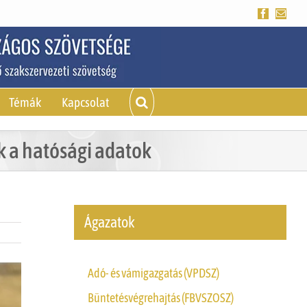
Facebook
Emai
Témák
Kapcsolat
 a hatósági adatok
Ágazatok
Adó- és vámigazgatás (VPDSZ)
Büntetésvégrehajtás (FBVSZOSZ)