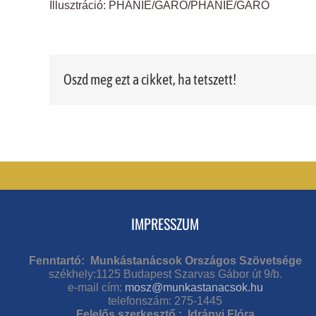
Illusztráció
: PHANIE/GARO/PHANIE/GARO
Oszd meg ezt a cikket, ha tetszett!
IMPRESSZUM
Fenntartó: Munkástanácsok Országos Szövetsége
székhely:1125 Budapest Szarvas Gábor út 9/b.
e-mail cím:
mosz@munkastanacsok.hu
telefonszám: 275-1445
Felelős szerkesztő : Idrányi Flóra