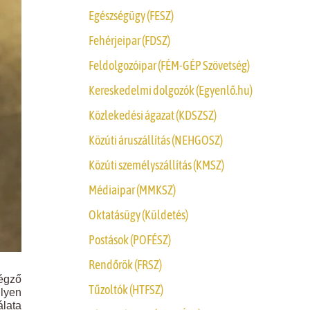
Egészségügy (FESZ)
Fehérjeipar (FDSZ)
Feldolgozóipar (FÉM-GÉP Szövetség)
Kereskedelmi dolgozók (Egyenlő.hu)
Közlekedési ágazat (KDSZSZ)
Közúti áruszállítás (NEHGOSZ)
Közúti személyszállítás (KMSZ)
Médiaipar (MMKSZ)
Oktatásügy (Küldetés)
Postások (POFÉSZ)
Rendőrök (FRSZ)
égző
Tűzoltók (HTFSZ)
ilyen
álata