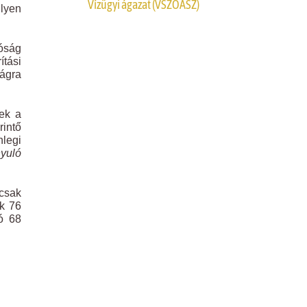
Vízügyi ágazat (VSZOÁSZ)
ilyen
tóság
tási
ságra
sek a
rintő
nlegi
nyuló
csak
ók 76
ló 68