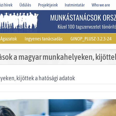
zi hírek
Üdülés
Projektjeink
Iratmintatár
Who we are
Ágazatok
Ingyenes tanácsadás
GINOP_PLUSZ-3.2.3-24
sok a magyar munkahelyeken, kijöttek
ken, kijöttek a hatósági adatok