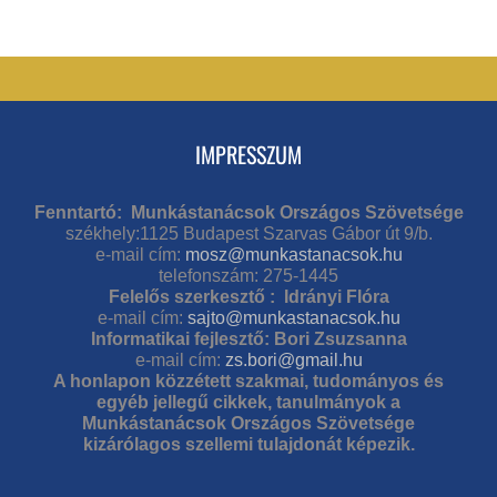
IMPRESSZUM
Fenntartó: Munkástanácsok Országos Szövetsége
székhely:1125 Budapest Szarvas Gábor út 9/b.
e-mail cím:
mosz@munkastanacsok.hu
telefonszám: 275-1445
Felelős szerkesztő : Idrányi Flóra
e-mail cím:
sajto@munkastanacsok.hu
Informatikai fejlesztő: Bori Zsuzsanna
e-mail cím:
zs.bori@gmail.hu
A honlapon közzétett szakmai, tudományos és
egyéb jellegű cikkek, tanulmányok a
Munkástanácsok Országos Szövetsége
kizárólagos szellemi tulajdonát képezik.