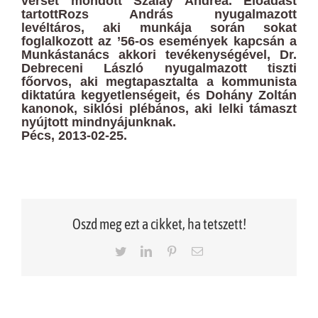
v
erset mondott Szalay Andrea. Előadást
tartottRozs András nyugalmazott
levéltáros,
aki munkája során sokat
foglalkozott az ’56-os események kapcsán a
Munkástanács
akkori tevékenységével, Dr.
Debreceni László nyugalmazott tiszti
főorvos, aki megtapasztalta
a kommunista
diktatúra kegyetlenségeit, és Dohány Zoltán
kanonok, siklósi plébános, aki lelki
támaszt
nyújtott mindnyájunknak.
Pécs, 2013-02-25.
Oszd meg ezt a cikket, ha tetszett!
Twitter
LinkedIn
Pinterest
Email