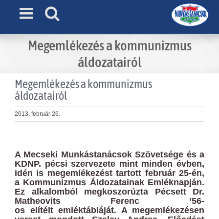
Skip
to
content
Megemlékezés a kommunizmus
áldozatairól
Megemlékezés a kommunizmus
áldozatairól
2013. február 26.
View
Larger
A Mecseki Munkástanácsok Szövetsége és a
Image
KDNP. pécsi szervezete
mint minden évben,
idén is megemlékezést tartott február 25-én,
a Kommunizmus Áldozatainak Emléknapján.
Ez alkalomból
megkoszorúzta Pécsett Dr.
Matheovits Ferenc ’56-
os elítélt
emléktábláját. A megemlékezésen