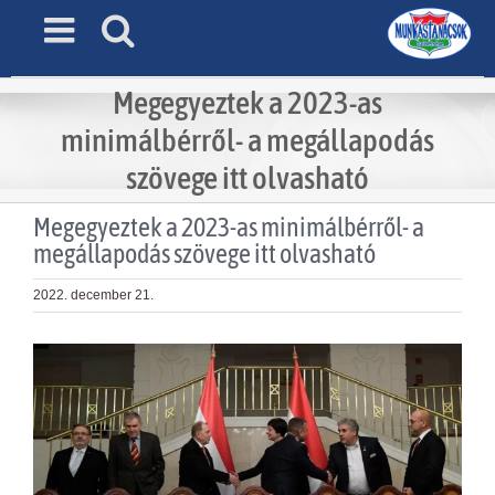
Skip
to
content
Megegyeztek a 2023-as
minimálbérről- a megállapodás
szövege itt olvasható
Megegyeztek a 2023-as minimálbérről- a
megállapodás szövege itt olvasható
2022. december 21.
View
Larger
Image