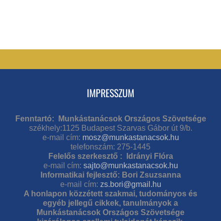
IMPRESSZUM
Fenntartó: Munkástanácsok Országos Szövetsége
székhely:1125 Budapest Szarvas Gábor út 9/b.
e-mail cím:
mosz@munkastanacsok.hu
telefonszám: 275-1445
Felelős szerkesztő : Idrányi Flóra
e-mail cím:
sajto@munkastanacsok.hu
Informatikai fejlesztő: Bori Zsuzsanna
e-mail cím:
zs.bori@gmail.hu
A honlapon közzétett szakmai, tudományos és
egyéb jellegű cikkek, tanulmányok a
Munkástanácsok Országos Szövetsége