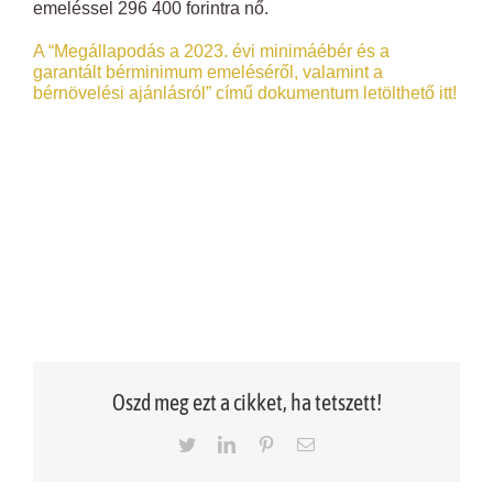
emeléssel 296 400 forintra nő.
A “Megállapodás a 2023. évi minimáébér és a
garantált bérminimum emeléséről, valamint a
bérnövelési ajánlásról” című dokumentum letölthető itt!
Oszd meg ezt a cikket, ha tetszett!
Twitter
LinkedIn
Pinterest
Email