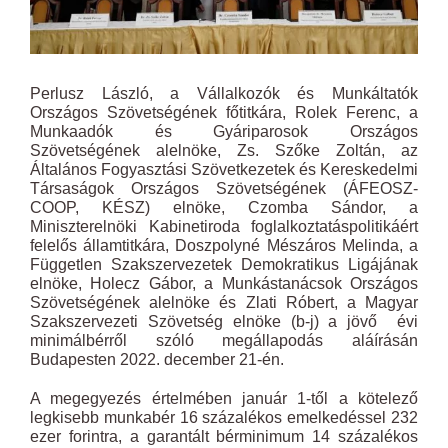
Perlusz László, a Vállalkozók és Munkáltatók
Országos Szövetségének főtitkára, Rolek Ferenc, a
Munkaadók és Gyáriparosok Országos
Szövetségének alelnöke, Zs. Szőke Zoltán, az
Általános Fogyasztási Szövetkezetek és Kereskedelmi
Társaságok Országos Szövetségének (ÁFEOSZ-
COOP, KÉSZ) elnöke, Czomba Sándor, a
Miniszterelnöki Kabinetiroda foglalkoztatáspolitikáért
felelős államtitkára, Doszpolyné Mészáros Melinda, a
Független Szakszervezetek Demokratikus Ligájának
elnöke, Holecz Gábor, a Munkástanácsok Országos
Szövetségének alelnöke és Zlati Róbert, a Magyar
Szakszervezeti Szövetség elnöke (b-j) a jövő évi
minimálbérről szóló megállapodás aláírásán
Budapesten 2022. december 21-én.
A megegyezés értelmében január 1-től a kötelező
legkisebb munkabér 16 százalékos emelkedéssel 232
ezer forintra, a garantált bérminimum 14 százalékos