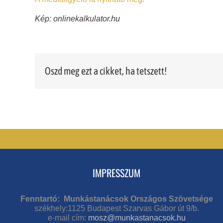
Kép: onlinekalkulator.hu
Oszd meg ezt a cikket, ha tetszett!
IMPRESSZUM
Fenntartó: Munkástanácsok Országos Szövetsége
székhely:1125 Budapest Szarvas Gábor út 9/b.
e-mail cím:
mosz@munkastanacsok.hu