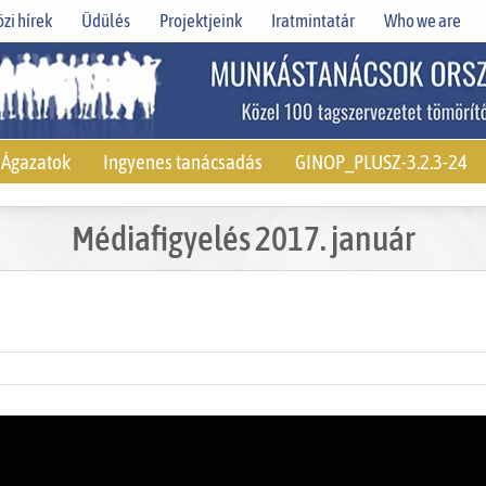
zi hírek
Üdülés
Projektjeink
Iratmintatár
Who we are
Ágazatok
Ingyenes tanácsadás
GINOP_PLUSZ-3.2.3-24
Médiafigyelés 2017. január