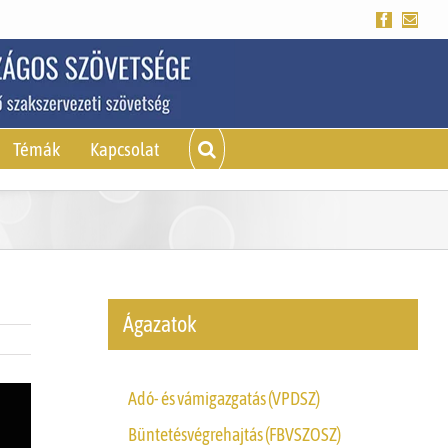
Facebook
Emai
Témák
Kapcsolat
Ágazatok
Adó- és vámigazgatás (VPDSZ)
Büntetésvégrehajtás (FBVSZOSZ)