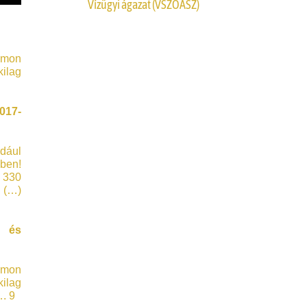
Vízügyi ágazat (VSZOÁSZ)
omon
kilag
-
ldául
ében!
1 330
 (…)
s
omon
kilag
 9