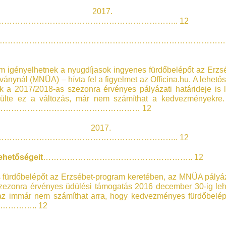
u – 2017. 01
……………………………………………………….. 12
…………………………………………………………………………
m igényelhetnek a nyugdíjasok ingyenes fürdőbelépőt az Erzs
nynál (MNÜA) – hívta fel a figyelmet az Officina.hu. A lehető
 a 2017/2018-as szezonra érvényes pályázati határideje is l
erülte ez a változás, már nem számíthat a kedvezményekre.
…………………………………………… 12
u – 2017. 01
……………………………………………………….. 12
ehetőségeit
……………………………………………….. 12
 fürdőbelépőt az Erzsébet-program keretében, az MNÜA pályá
szezonra érvényes üdülési támogatás 2016 december 30-ig leh
t, az immár nem számíthat arra, hogy kedvezményes fürdőbelé
(…)…………….. 12