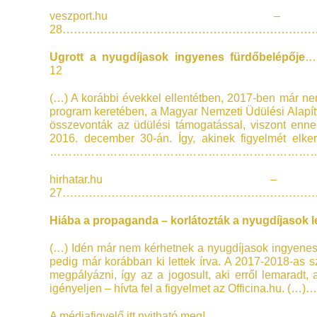
veszport.h
28……………………………………………………………
Ugrott a nyugdíjasok ingyenes fürdőbelépője
…
12
(…) A korábbi évekkel ellentétben, 2017-ben már ne
program keretében, a Magyar Nemzeti Üdülési Alapítvá
összevonták az üdülési támogatással, viszont ennek
2016. december 30-án. Így, akinek figyelmét elk
………………………………………………………………
hirhatar.h
27……………………………………………………………
Hiába a propaganda – korlátozták a nyugdíjasok l
(…) Idén már nem kérhetnek a nyugdíjasok ingyenes
pedig már korábban ki lettek írva. A 2017-2018-as 
megpályázni, így az a jogosult, aki erről lemarad
igényeljen – hívta fel a figyelmet az Officina.hu. 
A médiafigyelő itt nyitható meg!