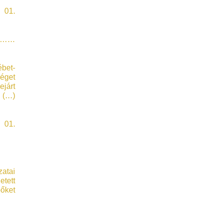
.
……
ébet-
séget
ejárt
 (…)
.
zatai
etett
pőket