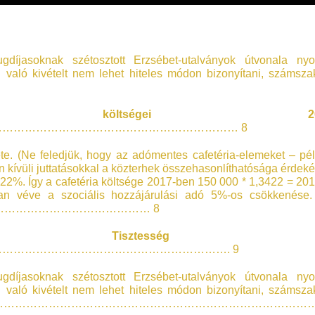
gdíjasoknak szétosztott Erzsébet-utalványok útvonala ny
l való kivételt nem lehet hiteles módon bizonyítani, számsza
 költségei 2017
……………………………………………………… 8
ete. (Ne feledjük, hogy az adómentes cafetéria-elemeket – pé
ren kívüli juttatásokkal a közterhek összehasonlíthatósága érdek
22%. Így a cafetéria költsége 2017-ben 150 000 * 1,3422 = 20
an véve a szociális hozzájárulási adó 5%-os csökkenése.
………………………………… 8
: Tisztesség é
……………………………………………………. 9
gdíjasoknak szétosztott Erzsébet-utalványok útvonala ny
l való kivételt nem lehet hiteles módon bizonyítani, számsza
…………………………………………………………………………………….