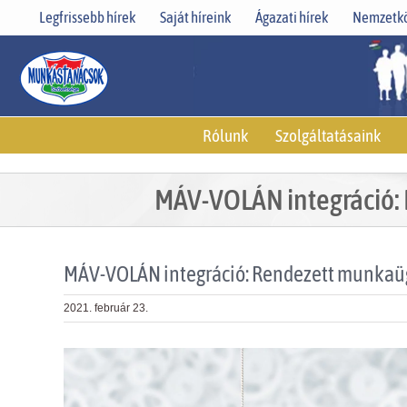
Skip
Legfrissebb hírek
Saját híreink
Ágazati hírek
Nemzetkö
to
content
Rólunk
Szolgáltatásaink
MÁV-VOLÁN integráció: 
MÁV-VOLÁN integráció: Rendezett munkaügy
2021. február 23.
View
Larger
Image