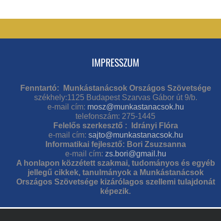
IMPRESSZUM
Fenntartó: Munkástanácsok Országos Szövetsége
székhely:1125 Budapest Szarvas Gábor út 9/b.
e-mail cím:
mosz@munkastanacsok.hu
telefonszám: 275-1445
Felelős szerkesztő : Idrányi Flóra
e-mail cím:
sajto@munkastanacsok.hu
Informatikai fejlesztő: Bori Zsuzsanna
e-mail cím:
zs.bori@gmail.hu
A honlapon közzétett szakmai, tudományos és egyéb
jellegű cikkek, tanulmányok a Munkástanácsok
Országos Szövetsége kizárólagos szellemi tulajdonát
képezik.