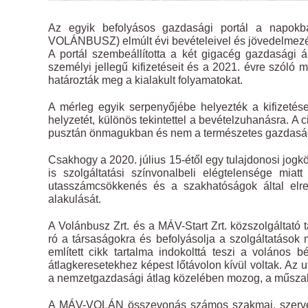
Az egyik befolyásos gazdasági portál a napokba
VOLÁNBUSZ) elmúlt évi bevételeivel és jövedelmezés
A portál szembeállította a két gigacég gazdasági á
személyi jellegű kifizetéseit és a 2021. évre szóló
határozták meg a kialakult folyamatokat.
A mérleg egyik serpenyőjébe helyezték a kifizetés
helyzetét, különös tekintettel a bevételzuhanásra. A
pusztán önmagukban és nem a természetes gazdasági
Csakhogy a 2020. július 15-étől egy tulajdonosi jogk
is szolgáltatási színvonalbeli elégtelensége miat
utasszámcsökkenés és a szakhatóságok által elre
alakulását.
A Volánbusz Zrt. és a MÁV-Start Zrt. közszolgáltató 
ró a társaságokra és befolyásolja a szolgáltatások 
említett cikk tartalma indokolttá teszi a volános 
átlagkeresetekhez képest lőtávolon kívül voltak. Az 
a nemzetgazdasági átlag közelében mozog, a műszaki 
A MÁV-VOLÁN összevonás számos szakmai, szervezet