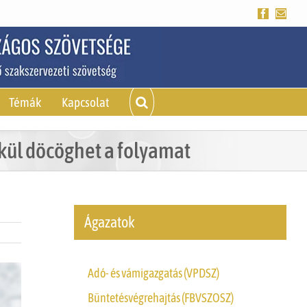
Facebook
Emai
Témák
Kapcsolat
kül döcöghet a folyamat
Ágazatok
Adó- és vámigazgatás (VPDSZ)
Büntetésvégrehajtás (FBVSZOSZ)