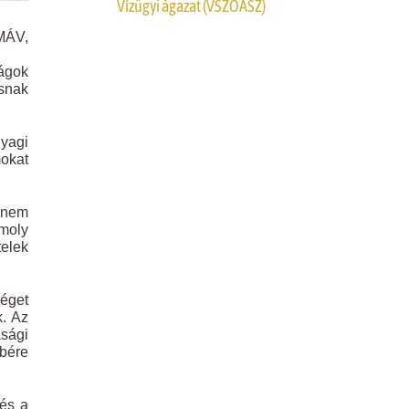
Vízügyi ágazat (VSZOÁSZ)
MÁV,
ságok
ásnak
nyagi
mokat
s nem
omoly
elek
séget
k. Az
asági
 bére
 és a