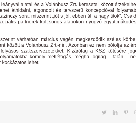
eányvállalatai és a Volánbusz Zrt. keresetei között érzékelh
het áthidalni, átgondolt és tervszerű koncepcióval folyama
zinczy sora, miszerint „jót s jól, ebben áll a nagy titok”. Csa
 szociális partnerek kölcsönös alapokon nyugvó együttműködé
szerint várhatóan március végén megkezdődik széles körbe
t között a Volánbusz Zrt.-nél. Azonban ez nem pótolja az é
folyásos szakszervezetekkel. Kizárólag a KSZ kötésére jog
folyamatokba komoly melléfogás, mégha jogilag – talán – n
 kockázatos lehet.
Twitter
LinkedIn
Pint