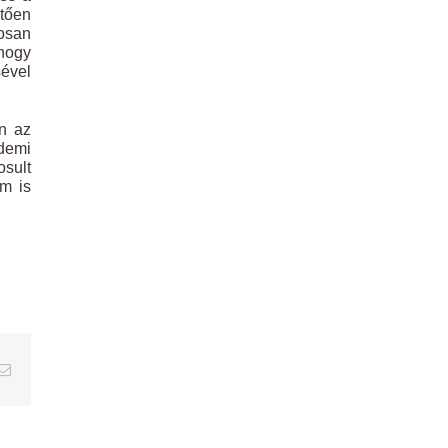
etően
tosan
khogy
sével
n az
rdemi
osult
em is
erest
Email