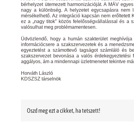
bérhelyzet ütemezett harmonizációját. A MÁV egyes l
nagy a különbség. A helyzetet egycsapásra nem le
mérsékelhető. Az integráció kapcsán nem erőltetett Ka
ez a „nagy titok” közös felelősségvállalással és a
valósulhat meg problémamentesen.
Üdvözlendő, hogy a humán szakterület meghívója 
információcsere a szakszervezetek és a menedzsmen
egyeztetést a számottevő tagságot számláló és be
szakszervezet bevonása a valós érdekegyeztetési 
aggályos, ám a mindennapi üzletmenetet tekintve már
Horváth László
KDSZSZ társelnök
Oszd meg ezt a cikket, ha tetszett!