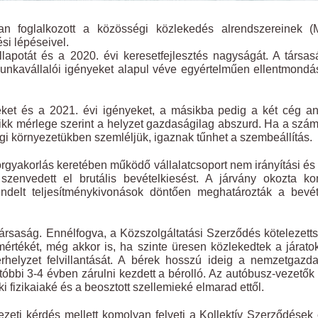
n foglalkozott a közösségi közlekedés alrendszereinek (
i lépéseivel.
llapotát és a 2020. évi keresetfejlesztés nagyságát. A társa
 munkavállalói igényeket alapul véve egyértelműen ellentmond
eket és a 2021. évi igényeket, a másikba pedig a két cég a
 cikk mérlege szerint a helyzet gazdaságilag abszurd. Ha a szá
 környezetükben szemléljük, igaznak tűnhet a szembeállítás.
örgyakorlás keretében működő vállalatcsoport nem irányítási é
t szenvedett el brutális bevételkiesést. A járvány okozta k
ndelt teljesítménykivonások döntően meghatározták a bevét
társaság. Ennélfogva, a Közszolgáltatási Szerződés kötelezett
mértékét, még akkor is, ha szinte üresen közlekedtek a járato
bérhelyzet felvillantását. A bérek hosszú ideig a nemzetgazd
utóbbi 3-4 évben zárulni kezdett a bérolló. Az autóbusz-vezetők
fizikaiaké és a beosztott szellemieké elmarad ettől.
i kérdés mellett komolyan felveti a Kollektív Szerződések