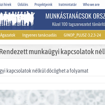
zi hírek
Üdülés
Projektjeink
Iratmintatár
Who we are
Ágazatok
Ingyenes tanácsadás
GINOP_PLUSZ-3.2.3-24
Rendezett munkaügyi kapcsolatok nél
i kapcsolatok nélkül döcöghet a folyamat