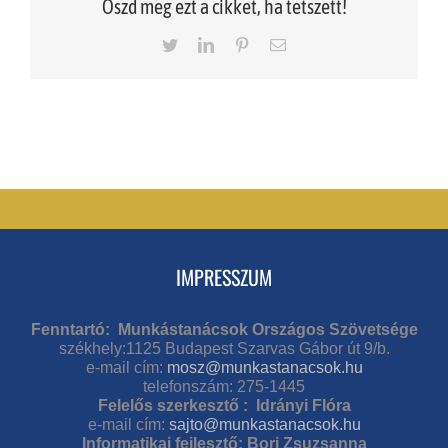
Oszd meg ezt a cikket, ha tetszett!
Twitter
LinkedIn
Pinterest
Email
IMPRESSZUM
Fenntartó: Munkástanácsok Országos Szövetsége
székhely:1125 Budapest Szarvas Gábor út 9/b.
e-mail cím:
mosz@munkastanacsok.hu
telefonszám: 275-1445
Felelős szerkesztő : Idrányi Flóra
e-mail cím:
sajto@munkastanacsok.hu
Informatikai fejlesztő: Bori Zsuzsanna