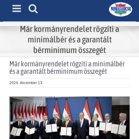
Skip
to
content
Már kormányrendelet rögzíti a
minimálbér és a garantált
bérminimum összegét
Már kormányrendelet rögzíti a minimálbér
és a garantált bérminimum összegét
2024. december 13.
View
Larger
Image