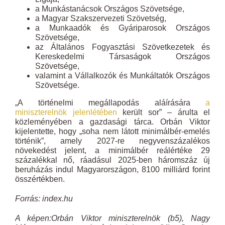
a Munkástanácsok Országos Szövetsége,
a Magyar Szakszervezeti Szövetség,
a Munkaadók és Gyáriparosok Országos
Szövetsége,
az Általános Fogyasztási Szövetkezetek és
Kereskedelmi Társaságok Országos
Szövetsége,
valamint a Vállalkozók és Munkáltatók Országos
Szövetsége.
„A történelmi megállapodás aláírására
a
miniszterelnök jelenlétében
került sor” – árulta el
közleményében a gazdasági tárca. Orbán Viktor
kijelentette, hogy „soha nem látott minimálbér-emelés
történik”, amely 2027-re negyvenszázalékos
növekedést jelent, a minimálbér reálértéke 29
százalékkal nő, ráadásul 2025-ben háromszáz új
beruházás indul Magyarországon, 8100 milliárd forint
összértékben.
Forrás: index.hu
A képen:Orbán Viktor miniszterelnök (b5), Nagy