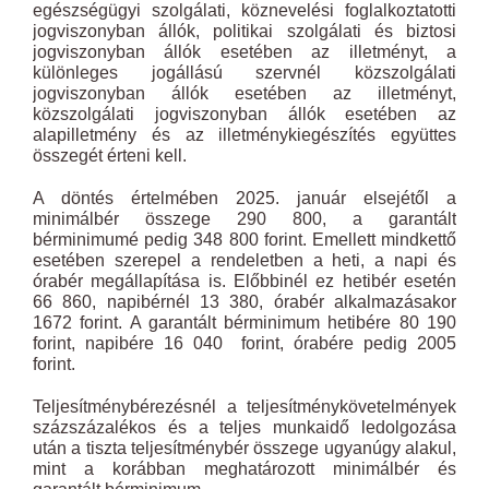
egészségügyi szolgálati, köznevelési foglalkoztatotti
jogviszonyban állók, politikai szolgálati és biztosi
jogviszonyban állók esetében az illetményt, a
különleges jogállású szervnél közszolgálati
jogviszonyban állók esetében az illetményt,
közszolgálati jogviszonyban állók esetében az
alapilletmény és az illetménykiegészítés együttes
összegét érteni kell.
A döntés értelmében 2025. január elsejétől a
minimálbér összege 290 800, a garantált
bérminimumé pedig 348 800 forint. Emellett mindkettő
esetében szerepel a rendeletben a heti, a napi és
órabér megállapítása is. Előbbinél ez hetibér esetén
66 860, napibérnél 13 380, órabér alkalmazásakor
1672 forint. A garantált bérminimum hetibére 80 190
forint, napibére 16 040 forint, órabére pedig 2005
forint.
Teljesítménybérezésnél a teljesítménykövetelmények
százszázalékos és a teljes munkaidő ledolgozása
után a tiszta teljesítménybér összege ugyanúgy alakul,
mint a korábban meghatározott minimálbér és