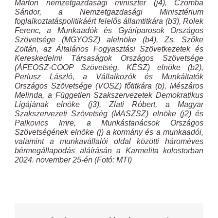
Márton nemzetgazdasági miniszter (j4), Czomba
Sándor, a Nemzetgazdasági Minisztérium
foglalkoztatáspolitikáért felelős államtitkára (b3), Rolek
Ferenc, a Munkaadók és Gyáriparosok Országos
Szövetsége (MGYOSZ) alelnöke (b4), Zs. Szőke
Zoltán, az Általános Fogyasztási Szövetkezetek és
Kereskedelmi Társaságok Országos Szövetsége
(ÁFEOSZ-COOP Szövetség, KÉSZ) elnöke (b2),
Perlusz László, a Vállalkozók és Munkáltatók
Országos Szövetsége (VOSZ) főtitkára (b), Mészáros
Melinda, a Független Szakszervezetek Demokratikus
Ligájának elnöke (j3), Zlati Róbert, a Magyar
Szakszervezeti Szövetség (MASZSZ) elnöke (j2) és
Palkovics Imre, a Munkástanácsok Országos
Szövetségének elnöke (j) a kormány és a munkaadói,
valamint a munkavállalói oldal közötti hároméves
bérmegállapodás aláírásán a Karmelita kolostorban
2024. november 25-én (Fotó: MTI)