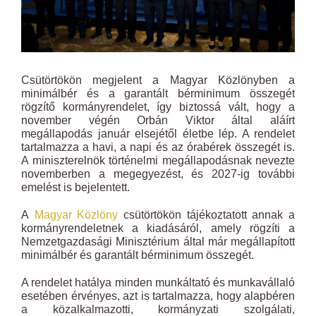
Csütörtökön megjelent a Magyar Közlönyben a
minimálbér és a garantált bérminimum összegét
rögzítő kormányrendelet, így biztossá vált, hogy a
november végén Orbán Viktor által aláírt
megállapodás január elsejétől életbe lép. A rendelet
tartalmazza a havi, a napi és az órabérek összegét is.
A miniszterelnök történelmi megállapodásnak nevezte
novemberben a megegyezést, és 2027-ig további
emelést is bejelentett.
A
Magyar Közlöny
csütörtökön tájékoztatott annak a
kormányrendeletnek a kiadásáról, amely rögzíti a
Nemzetgazdasági Minisztérium által már megállapított
minimálbér és garantált bérminimum összegét.
A rendelet hatálya minden munkáltató és munkavállaló
esetében érvényes, azt is tartalmazza, hogy alapbéren
a közalkalmazotti, kormányzati szolgálati,