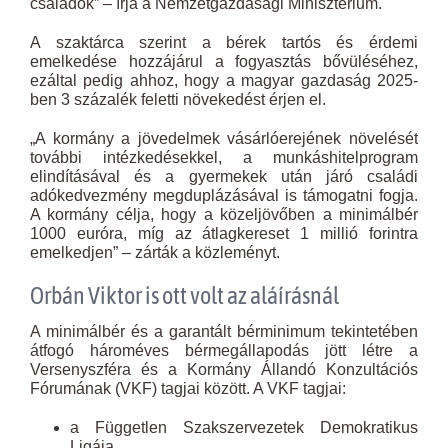
családok” – írja a Nemzetgazdasági Minisztérium.
A szaktárca szerint a bérek tartós és érdemi
emelkedése hozzájárul a fogyasztás bővüléséhez,
ezáltal pedig ahhoz, hogy a magyar gazdaság 2025-
ben 3 százalék feletti növekedést érjen el.
„A kormány a jövedelmek vásárlóerejének növelését
további intézkedésekkel, a munkáshitelprogram
elindításával és a gyermekek után járó családi
adókedvezmény megduplázásával is támogatni fogja.
A kormány célja, hogy a közeljövőben a minimálbér
1000 euróra, míg az átlagkereset 1 millió forintra
emelkedjen” – zárták a közleményt.
Orbán Viktor is ott volt az aláírásnál
A minimálbér és a garantált bérminimum tekintetében
átfogó hároméves bérmegállapodás jött létre a
Versenyszféra és a Kormány Állandó Konzultációs
Fórumának (VKF) tagjai között. A VKF tagjai:
a Független Szakszervezetek Demokratikus
Ligája,