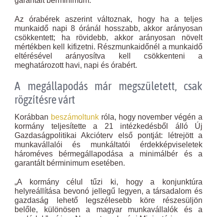
garantált bérminimum.
Az órabérek aszerint változnak, hogy ha a teljes
munkaidő napi 8 óránál hosszabb, akkor arányosan
csökkentett; ha rövidebb, akkor arányosan növelt
mértékben kell kifizetni. Részmunkaidőnél a munkaidő
eltérésével arányosítva kell csökkenteni a
meghatározott havi, napi és órabért.
A megállapodás már megszületett, csak
rögzítésre várt
Korábban
beszámoltunk
róla, hogy november végén a
kormány teljesítette a 21 intézkedésből álló Új
Gazdaságpolitikai Akcióterv első pontját: létrejött a
munkavállalói és munkáltatói érdekképviseletek
hároméves bérmegállapodása a minimálbér és a
garantált bérminimum esetében.
„A kormány célul tűzi ki, hogy a konjunktúra
helyreállítása bevonó jellegű legyen, a társadalom és
gazdaság lehető legszélesebb köre részesüljön
belőle, különösen a magyar munkavállalók és a