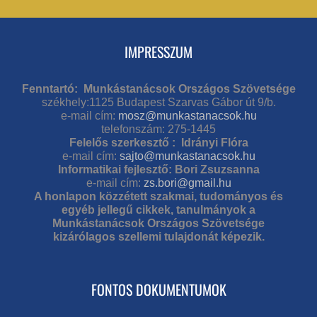
IMPRESSZUM
Fenntartó: Munkástanácsok Országos Szövetsége
székhely:1125 Budapest Szarvas Gábor út 9/b.
e-mail cím:
mosz@munkastanacsok.hu
telefonszám: 275-1445
Felelős szerkesztő : Idrányi Flóra
e-mail cím:
sajto@munkastanacsok.hu
Informatikai fejlesztő: Bori Zsuzsanna
e-mail cím:
zs.bori@gmail.hu
A honlapon közzétett szakmai, tudományos és
egyéb jellegű cikkek, tanulmányok a
Munkástanácsok Országos Szövetsége
kizárólagos szellemi tulajdonát képezik.
FONTOS DOKUMENTUMOK