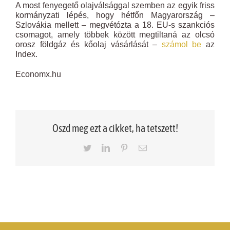
A most fenyegető olajválsággal szemben az egyik friss
kormányzati lépés, hogy hétfőn Magyarország –
Szlovákia mellett – megvétózta a 18. EU-s szankciós
csomagot, amely többek között megtiltaná az olcsó
orosz földgáz és kőolaj vásárlását –
számol be
az
Index.
Economx.hu
Oszd meg ezt a cikket, ha tetszett!
Twitter
LinkedIn
Pinterest
Email