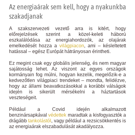
Az energiaárak sem kell, hogy a nyakunkba
szakadjanak
A szakszervezeti vezető arra is kitért, hogy
előrejelzések szerint a közel-keleti háború
eszkalálódása az energiahordozók, az olajárak
emelkedését hozza a
világpiacon
, ami – késleltetett
hatással – egész Európát hátrányosan érintheti.
Ez megint csak egy globális jelenség, és nem magyar
sajátosság lehet. Az viszont az egyes országok
kormányain fog múlni, hogyan kezelik, megelőzik-e a
kedvezőtlen világpiaci trendeket – mondta, felidézve,
hogy az állami beavatkozásokkal a korábbi válságok
idején is sikerült mérsékelni a háztartások
veszteségeit.
Például a Covid idején alkalmazott
benzinársapkával
védettek
maradtak a kisfogyasztók a
drágább
tankolástól
, vagy például a rezsicsökkentés is
az energiaárak elszabadulását akadályozza.