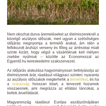
Nem okozhat durva áremeléseket az élelmiszereknél a
közelgő aszályos időszak, mert ugyan a szélsőséges
időjárás megnyomja a termelői árakat, ám idén a
felfokozott áruházi verseny és főleg az árrésstop miatt
szinte kizárt, hogy végül a vásárlóknak kell mélyen
zsebbe nyúlniuk – közölte az Economxszal az
Egyenlő.hu kereskedelmi szakszervezet.
Az időjárás alakulása hagyományosan befolyásolja az
élelmiszerek árát, ráadásul világpiaci szinten: nyaranta
az aszályos időszakok megterhelik a
termelőket
, és ha
a
szárazság
hosszan kitart, a tervezett hozamok
visszaesnek, ami megrázza az ellátási láncokat, a
boltok áruellátását.
Magyarország ráadásul Európa aszályzónájában