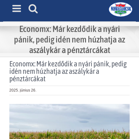
Skip
to
content
Economx: Már kezdődik a nyári
pánik, pedig idén nem húzhatja az
aszálykár a pénztárcákat
Economx: Már kezdődik a nyári pánik, pedig
idén nem húzhatja az aszálykár a
pénztárcákat
2025. június 26.
View
Larger
Image