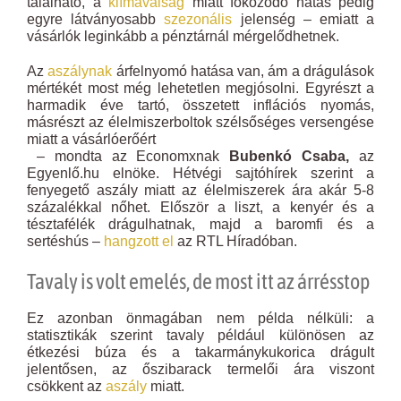
található, a
klímaválság
miatt fokozódó hatás pedig
egyre látványosabb
szezonális
jelenség – emiatt a
vásárlók leginkább a pénztárnál mérgelődhetnek.
Az
aszálynak
árfelnyomó hatása van, ám a drágulások
mértékét most még lehetetlen megjósolni. Egyrészt a
harmadik éve tartó, összetett inflációs nyomás,
másrészt az élelmiszerboltok szélsőséges versengése
miatt a vásárlóerőért
– mondta az Economxnak
Bubenkó Csaba,
az
Egyenlő.hu elnöke. Hétvégi sajtóhírek szerint a
fenyegető aszály miatt az élelmiszerek ára akár 5-8
százalékkal nőhet. Először a liszt, a kenyér és a
tésztafélék drágulhatnak, majd a baromfi és a
sertéshús –
hangzott el
az RTL Híradóban.
Tavaly is volt emelés, de most itt az árrésstop
Ez azonban önmagában nem példa nélküli: a
statisztikák szerint tavaly például különösen az
étkezési búza és a takarmánykukorica drágult
jelentősen, az őszibarack termelői ára viszont
csökkent az
aszály
miatt.