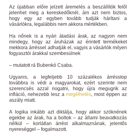
Az újabban előre jelzett áremelés a beszállítók felől
jelenhet meg a kereskedőknél, ám azt nem biztos,
hogy egy az egyben tovább tudják hárítani a
vásárlókra, legalábbis nem akkora mértékben.
Ha nőnek is a nyári átadási árak, az nagyon nem
mindegy, hogy az áruházak az érintett termékeket
mekkora árréssel adhatják el, vagyis a vásárlók milyen
fogyasztói árakkal szembesülnek
– mutatott rá Bubenkó Csaba.
Ugyanis, a legfeljebb 10 százalékos árrésstop
továbbra is védi a magyarokat, ezért szerinte nem
szerencsés azzal riogatni, hogy újra megugrik az
infláció, nehezebb lesz a
megélhetés
, most éppen az
aszály miatt.
A logika inkább azt diktálja, hogy akkor szöknének
egekbe az árak, ha a boltok – az állami beavatkozás
nélkül – korlátlan árrést alkalmaznának, jelentős
nyereséggel – fogalmazott.