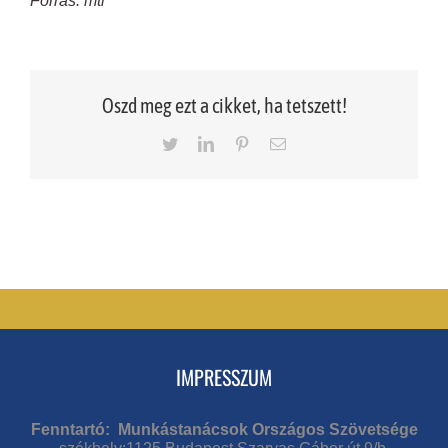
Forrás: mti
Oszd meg ezt a cikket, ha tetszett!
Twitter
LinkedIn
Pinterest
Email
IMPRESSZUM
Fenntartó: Munkástanácsok Országos Szövetsége