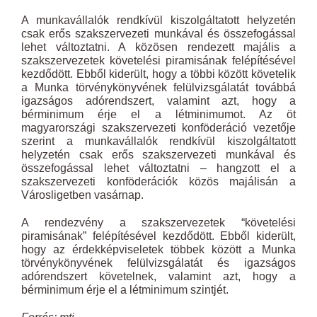
A munkavállalók rendkívül kiszolgáltatott helyzetén
csak erős szakszervezeti munkával és összefogással
lehet változtatni. A közösen rendezett majális a
szakszervezetek követelési piramisának felépítésével
kezdődött. Ebből kiderült, hogy a többi között követelik
a Munka törvénykönyvének felülvizsgálatát továbbá
igazságos adórendszert, valamint azt, hogy a
bérminimum érje el a létminimumot. Az öt
magyarországi szakszervezeti konföderáció vezetője
szerint a munkavállalók rendkívül kiszolgáltatott
helyzetén csak erős szakszervezeti munkával és
összefogással lehet változtatni – hangzott el a
szakszervezeti konföderációk közös majálisán a
Városligetben vasárnap.
A rendezvény a szakszervezetek “követelési
piramisának” felépítésével kezdődött. Ebből kiderült,
hogy az érdekképviseletek többek között a Munka
törvénykönyvének felülvizsgálatát és igazságos
adórendszert követelnek, valamint azt, hogy a
bérminimum érje el a létminimum szintjét.