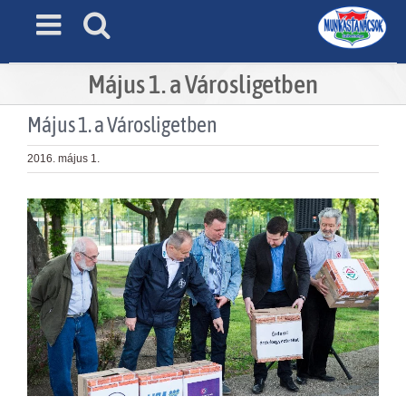
Skip
to
content
Május 1. a Városligetben
Május 1. a Városligetben
2016. május 1.
View
Larger
Image