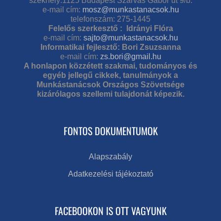
székhely:1125 Budapest Szarvas Gábor út 9/b.
e-mail cím:
mosz@munkastanacsok.hu
telefonszám: 275-1445
Felelős szerkesztő : Idrányi Flóra
e-mail cím:
sajto@munkastanacsok.hu
Informatikai fejlesztő: Bori Zsuzsanna
e-mail cím:
zs.bori@gmail.hu
A honlapon közzétett szakmai, tudományos és
egyéb jellegű cikkek, tanulmányok a
Munkástanácsok Országos Szövetsége
kizárólagos szellemi tulajdonát képezik.
FONTOS DOKUMENTUMOK
Alapszabály
Adatkezelési tájékoztató
FACEBOOKON IS OTT VAGYUNK