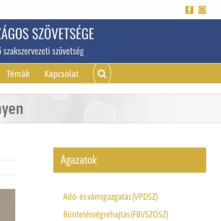
Facebook
Emai
Témák
Kapcsolat
nyen
Ágazatok
Adó- és vámigazgatás (VPDSZ)
Büntetésvégrehajtás (FBVSZOSZ)