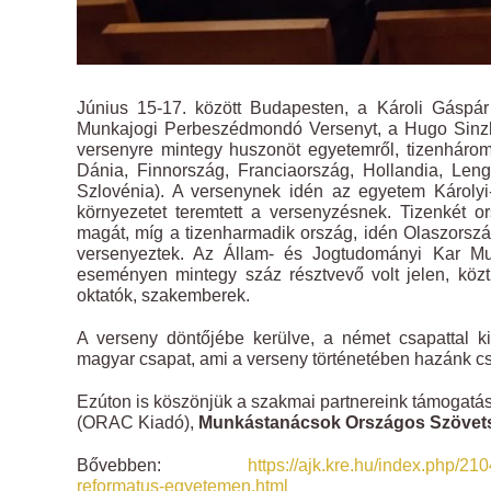
Június 15-17. között Budapesten, a Károli Gásp
Munkajogi Perbeszédmondó Versenyt, a Hugo Sinzh
versenyre mintegy huszonöt egyetemről, tizenhárom
Dánia, Finnország, Franciaország, Hollandia, Len
Szlovénia). A versenynek idén az egyetem Károlyi-
környezetet teremtett a versenyzésnek. Tizenkét o
magát, míg a tizenharmadik ország, idén Olaszország 
versenyeztek. Az Állam- és Jogtudományi Kar Mu
eseményen mintegy száz résztvevő volt jelen, köz
oktatók, szakemberek.
A verseny döntőjébe kerülve, a német csapattal k
magyar csapat, ami a verseny történetében hazánk cs
Ezúton is köszönjük a szakmai partnereink támogatás
(ORAC Kiadó),
Munkástanácsok Országos Szövet
Bővebben:
https://ajk.kre.hu/index.php/
reformatus-egyetemen.html