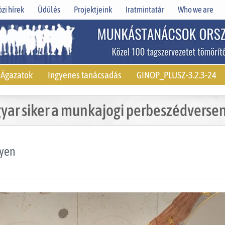
zi hírek
Üdülés
Projektjeink
Iratmintatár
Who we are
Ágazatok
Ingyenes tanácsadás
GINOP_PLUSZ-3.2.3-24
yar siker a munkajogi perbeszédverse
nyen