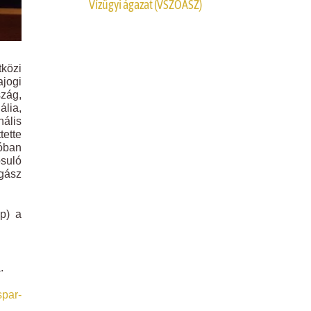
Vízügyi ágazat (VSZOÁSZ)
közi
jogi
szág,
ália,
nális
tette
ióban
suló
gász
up) a
.
spar-