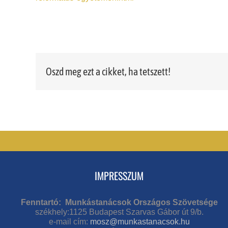
Oszd meg ezt a cikket, ha tetszett!
IMPRESSZUM
Fenntartó: Munkástanácsok Országos Szövetsége
székhely:1125 Budapest Szarvas Gábor út 9/b.
e-mail cím:
mosz@munkastanacsok.hu