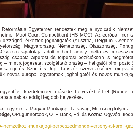
ár Református Egyetemen rendezték meg a nyolcadik Nemzet
eimer Moot Court Competitiont (HS MCC). Az európai munka
 országból érkeztek joghallgatók (Ausztria, Belgium, Csehor
gyelország, Magyarország, Németország, Olaszország, Portug
Csekonics-palotája adott otthont, amely méltó és professzio
rszág csapata alperesi és felperesi pozíciókban is megméret
– mint a jogesetet szolgáltató ország – hallgatói bírói pozíc
nkajogi és Szociális Jogi Tanszék szervezésében megvaló
tük neves európai egyetemek joghallgatói és neves munkajo
iegyenlített küzdelemben második helyezést ért el (Runner-
apatainak az eddigi legjobb helyezése.
át, úgy mint a Magyar Munkajogi Társaság, Munkajog folyóirat
sége
, OPLgunnercook, OTP Bank, Pál és Kozma Ügyvédi Iroda
2104-nemzetkozi-munkajogi-perbeszedmondo-verseny-a-karoli-ga