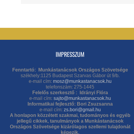
IMPRESSZUM
Fenntartó: Munkástanácsok Országos Szövetsége
székhely:1125 Budapest Szarvas Gábor út 9/b.
e-mail cím:
mosz@munkastanacsok.hu
telefonszám: 275-1445
Felelős szerkesztő : Idrányi Flóra
e-mail cím:
sajto@munkastanacsok.hu
Informatikai fejlesztő: Bori Zsuzsanna
e-mail cím:
zs.bori@gmail.hu
A honlapon közzétett szakmai, tudományos és egyéb
jellegű cikkek, tanulmányok a Munkástanácsok
Országos Szövetsége kizárólagos szellemi tulajdonát
képezik.