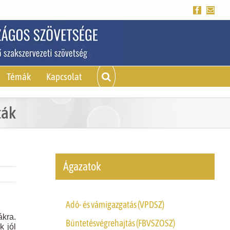
Facebook
Emai
Témák
Kapcsolat
ták
Ágazatok
Adó- és vámigazgatás (VPDSZ)
ákra.
Büntetésvégrehajtás (FBVSZOSZ)
k jól