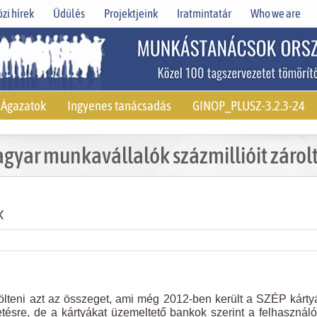
zi hírek
Üdülés
Projektjeink
Iratmintatár
Who we are
Ágazatok
Ingyenes tanácsadás
GINOP_PLUSZ-3.2.3-24
gyar munkavállalók százmillióit zárol
k
költeni azt az összeget, ami még 2012-ben került a SZÉP kárty
zetésre, de a kártyákat üzemeltető bankok szerint a felhasználó