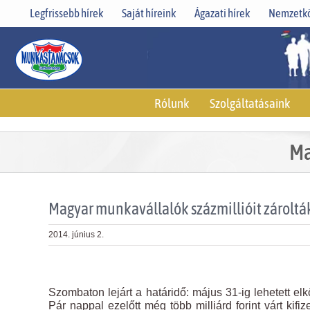
Skip
Legfrissebb hírek
Saját híreink
Ágazati hírek
Nemzetkö
to
content
Rólunk
Szolgáltatásaink
Ma
Magyar munkavállalók százmillióit zároltá
2014. június 2.
View
Larger
Szombaton lejárt a határidő: május 31-ig lehetett el
Image
Pár nappal ezelőtt még több milliárd forint várt kifi