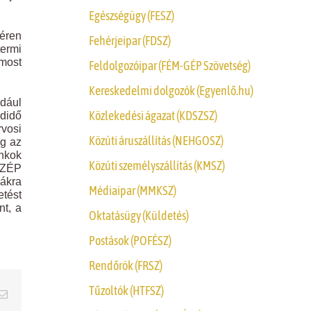
Egészségügy (FESZ)
béren
Fehérjeipar (FDSZ)
termi
 most
Feldolgozóipar (FÉM-GÉP Szövetség)
Kereskedelmi dolgozók (Egyenlő.hu)
ldául
Közlekedési ágazat (KDSZSZ)
adidő
rvosi
Közúti áruszállítás (NEHGOSZ)
ég az
ankok
Közúti személyszállítás (KMSZ)
 SZÉP
yákra
Médiaipar (MMKSZ)
etést
nt, a
Oktatásügy (Küldetés)
Postások (POFÉSZ)
Rendőrök (FRSZ)
Tűzoltók (HTFSZ)
erest
Email