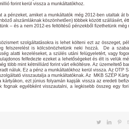
illió forint kerül vissza a munkáltatókhoz.
kat a pénzeket, amiket a munkáltatók még 2012-ben utaltak át 
lönböző alszámláknak köszönhetően) többek között szállásért, ét
ttünk – és a nem 2012-es feltöltésű pénzekből fizethetünk még
özismert szolgáltatásokra is lehet költeni ezt az összeget, pé
még felszerelést is kölcsönözhetünk neki hozzá. De a szab
ség alatti kezeléseket, a szülés utáni felügyeletért, vagy fogo
ulajdonos felfedezte ezeket a lehetőségeket és élt is velük m
még több mint kétmilliárd forint várt elköltésre. Az üzemeltető b
maradt náluk. Ez a pénz a munkáltatókhoz kerül vissza. Az OTP
árszolgáltató visszautalja a munkáltatóknak. Az MKB SZÉP Kárt
kártyákon, ezt június folyamán kapják vissza az eredeti befiz
ak fognak egyébként visszautalni, a legkisebb összeg egy fori
Twitter
LinkedIn
Pint