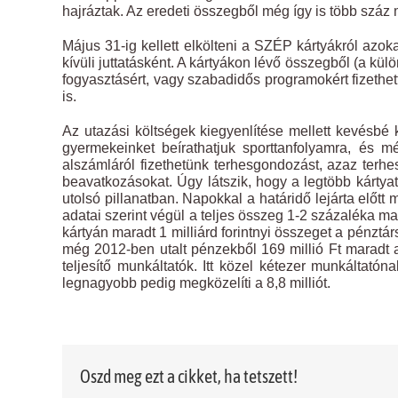
hajráztak. Az eredeti összegből még így is több száz m
Május 31-ig kellett elkölteni a SZÉP kártyákról azo
kívüli juttatásként. A kártyákon lévő összegből (a kü
fogyasztásért, vagy szabadidős programokért fizethe
is.
Az utazási költségek kiegyenlítése mellett kevésbé k
gyermekeinket beírathatjuk sporttanfolyamra, és 
alszámláról fizethetünk terhesgondozást, azaz terhes
beavatkozásokat. Úgy látszik, hogy a legtöbb kártyat
utolsó pillanatban. Napokkal a határidő lejárta előtt 
adatai szerint végül a teljes összeg 1-2 százaléka 
kártyán maradt 1 milliárd forintnyi összeget a pénzt
még 2012-ben utalt pénzekből 169 millió Ft maradt a 
teljesítő munkáltatók. Itt közel kétezer munkáltatón
legnagyobb pedig megközelíti a 8,8 milliót.
Oszd meg ezt a cikket, ha tetszett!