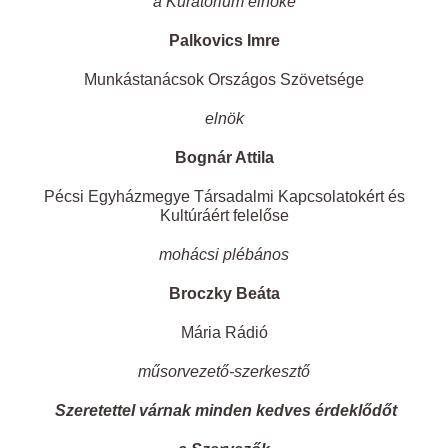
a Kuratórium elnöke
Palkovics Imre
Munkástanácsok Országos Szövetsége
elnök
Bognár Attila
Pécsi Egyházmegye Társadalmi Kapcsolatokért és
Kultúráért felelőse
mohácsi plébános
Broczky Beáta
Mária Rádió
műsorvezető-szerkesztő
Szeretettel várnak minden kedves érdeklődőt