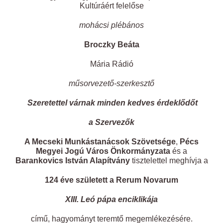
Kultúráért felelőse
mohácsi plébános
Broczky Beáta
Mária Rádió
műsorvezető-szerkesztő
Szeretettel várnak minden kedves érdeklődőt
a Szervezők
A Mecseki Munkástanácsok Szövetsége
,
Pécs
Megyei Jogú Város Önkormányzata
és a
Barankovics István Alapítvány
tisztelettel meghívja a
124 éve született a Rerum Novarum
XIII. Leó pápa enciklikája
című, hagyományt teremtő megemlékezésére.