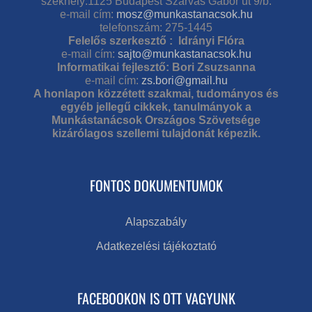
székhely:1125 Budapest Szarvas Gábor út 9/b.
e-mail cím:
mosz@munkastanacsok.hu
telefonszám: 275-1445
Felelős szerkesztő : Idrányi Flóra
e-mail cím:
sajto@munkastanacsok.hu
Informatikai fejlesztő: Bori Zsuzsanna
e-mail cím:
zs.bori@gmail.hu
A honlapon közzétett szakmai, tudományos és
egyéb jellegű cikkek, tanulmányok a
Munkástanácsok Országos Szövetsége
kizárólagos szellemi tulajdonát képezik.
FONTOS DOKUMENTUMOK
Alapszabály
Adatkezelési tájékoztató
FACEBOOKON IS OTT VAGYUNK