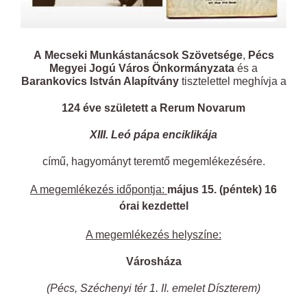
A
Mecseki Munkástanácsok Szövetsége
,
Pécs
Megyei Jogú Város Önkormányzata
és a
Barankovics István Alapítvány
tisztelettel meghívja a
124 éve született a Rerum Novarum
XIII. Leó pápa enciklikája
című, hagyományt teremtő megemlékezésére.
A megemlékezés időpontja:
május 15. (péntek) 16
órai kezdettel
A megemlékezés helyszíne:
Városháza
(Pécs, Széchenyi tér 1. II. emelet Díszterem)