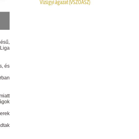
Vízügyi ágazat (VSZOÁSZ)
zésű,
 Liga
s, és
orban
miatt
ágok
berek
dtak