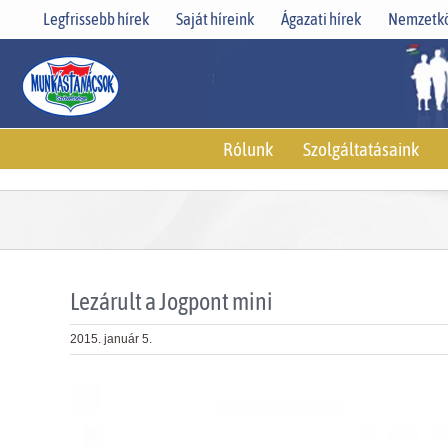
Skip
Legfrissebb hírek
Saját híreink
Ágazati hírek
Nemzetkö
to
content
Rólunk
Szolgáltatásaink
Lezárult a Jogpont mini
2015. január 5.
View
Larger
Image