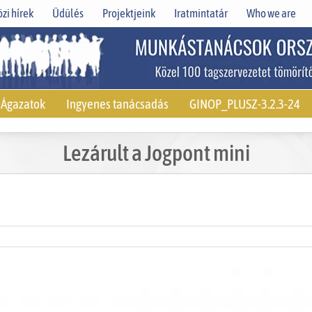
zi hírek
Üdülés
Projektjeink
Iratmintatár
Who we are
Ágazatok
Ingyenes tanácsadás
GINOP_PLUSZ-3.2.3-24
Lezárult a Jogpont mini