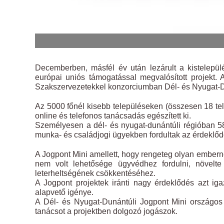
Decemberben, másfél év után lezárult a kistelepül
európai uniós támogatással megvalósított projekt
Szakszervezetekkel konzorciumban Dél- és Nyugat-Du
Az 5000 főnél kisebb településeken (összesen 18 tel
online és telefonos tanácsadás egészített ki.
Személyesen a dél- és nyugat-dunántúli régióban 5
munka- és családjogi ügyekben fordultak az érdeklőd
A Jogpont Mini amellett, hogy rengeteg olyan emberne
nem volt lehetősége ügyvédhez fordulni, növelte
leterheltségének csökkentéséhez.
A Jogpont projektek iránti nagy érdeklődés azt ig
alapvető igénye.
A Dél- és Nyugat-Dunántúli Jogpont Mini országos
tanácsot a projektben dolgozó jogászok.