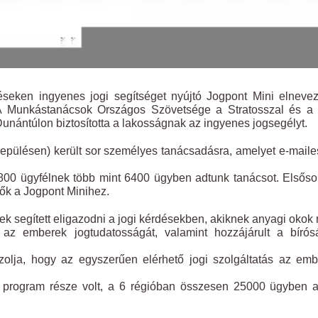
éseken ingyenes jogi segítséget nyújtó Jogpont Mini elneve
. A Munkástanácsok Országos Szövetsége a Stratosszal és a
nántúlon biztosította a lakosságnak az ingyenes jogsegélyt.
epülésen) került sor személyes tanácsadásra, amelyet e-maile
800 ügyfélnek több mint 6400 ügyben adtunk tanácsot. Elsős
ők a Jogpont Minihez.
k segített eligazodni a jogi kérdésekben, akiknek anyagi okok 
 az emberek jogtudatosságát, valamint hozzájárult a bírós
azolja, hogy az egyszerűen elérhető jogi szolgáltatás az em
 program része volt, a 6 régióban összesen 25000 ügyben a