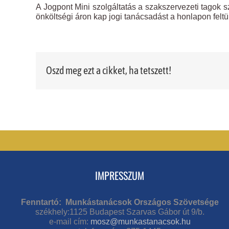
A Jogpont Mini szolgáltatás a szakszervezeti tagok 
önköltségi áron kap jogi tanácsadást a honlapon felt
Oszd meg ezt a cikket, ha tetszett!
IMPRESSZUM
Fenntartó: Munkástanácsok Országos Szövetsége
székhely:1125 Budapest Szarvas Gábor út 9/b.
e-mail cím:
mosz@munkastanacsok.hu