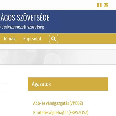
Facebook
Emai
Témák
Kapcsolat
Ágazatok
Adó- és vámigazgatás (VPDSZ)
Büntetésvégrehajtás (FBVSZOSZ)