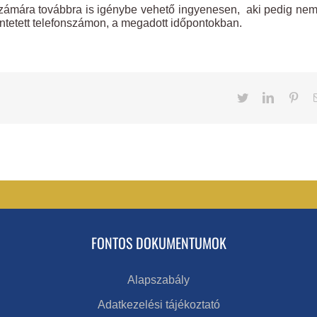
számára továbbra is igénybe vehető ingyenesen, aki pedig nem
üntetett telefonszámon, a megadott időpontokban.
Twitter
LinkedIn
Pint
FONTOS DOKUMENTUMOK
Alapszabály
Adatkezelési tájékoztató