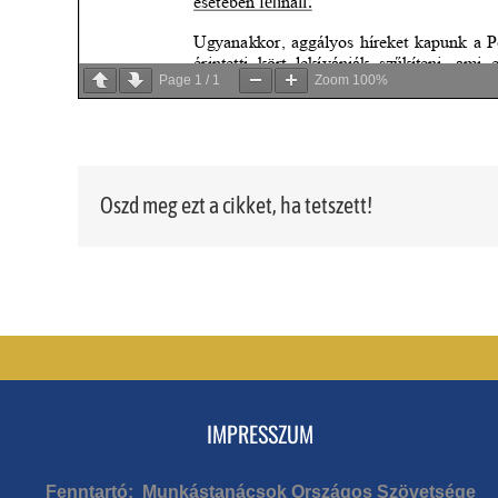
Page
1
/
1
Zoom
100%
Oszd meg ezt a cikket, ha tetszett!
IMPRESSZUM
Fenntartó: Munkástanácsok Országos Szövetsége