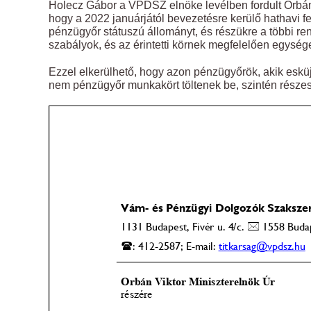
Holecz Gábor a VPDSZ elnöke levélben fordult Orbá
hogy a 2022 januárjától bevezetésre kerülő hathavi 
pénzügyőr státuszú állományt, és részükre a többi r
szabályok, és az érintetti körnek megfelelően egysé
Ezzel elkerülhető, hogy azon pénzügyőrök, akik esküjü
nem pénzügyőr munkakört töltenek be, szintén része