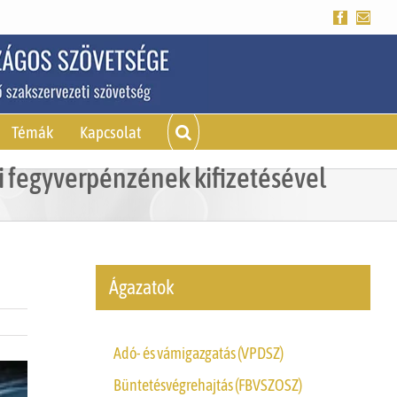
Facebook
Emai
Témák
Kapcsolat
i fegyverpénzének kifizetésével
Ágazatok
Adó- és vámigazgatás (VPDSZ)
Büntetésvégrehajtás (FBVSZOSZ)