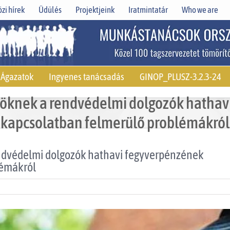
zi hírek
Üdülés
Projektjeink
Iratmintatár
Who we are
Ágazatok
Ingyenes tanácsadás
GINOP_PLUSZ-3.2.3-24
nöknek a rendvédelmi dolgozók hathav
kapcsolatban felmerülő problémákról
endvédelmi dolgozók hathavi fegyverpénzének
lémákról