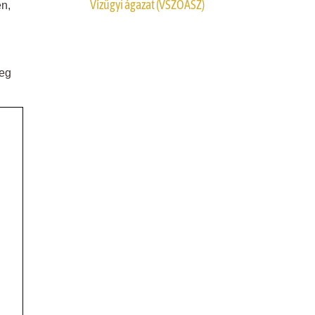
Vízügyi ágazat (VSZOÁSZ)
n,
leg