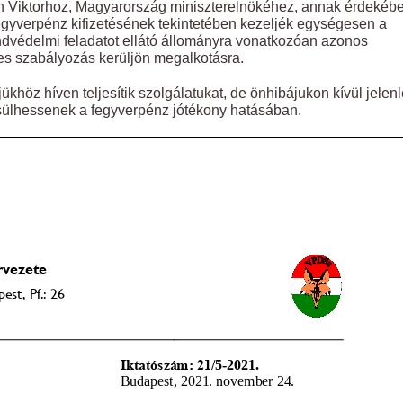
n Viktorhoz, Magyarország miniszterelnökéhez, annak érdekébe
fegyverpénz kifizetésének tekintetében kezeljék egységesen a
endvédelmi feladatot ellátó állományra vonatkozóan azonos
ges szabályozás kerüljön megalkotásra.
khöz híven teljesítik szolgálatukat, de önhibájukon kívül jelen
sülhessenek a fegyverpénz jótékony hatásában.