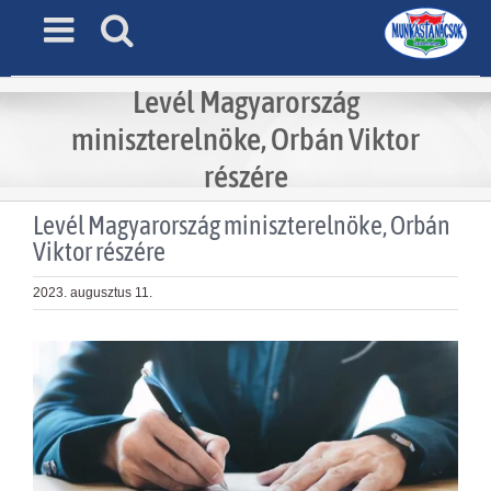
Skip
to
content
Levél Magyarország
miniszterelnöke, Orbán Viktor
részére
Levél Magyarország miniszterelnöke, Orbán
Viktor részére
2023. augusztus 11.
View
Larger
Image