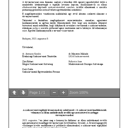
Page
1
/
1
Zoom
100%