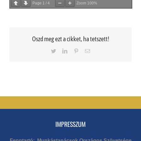
Page
1
/
4
Zoom
100%
Oszd meg ezt a cikket, ha tetszett!
Twitter
LinkedIn
Pinterest
Email
IMPRESSZUM
Fenntartó: Munkástanácsok Országos Szövetsége