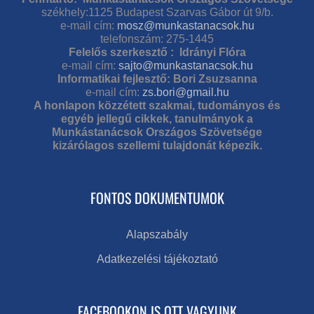
székhely:1125 Budapest Szarvas Gábor út 9/b.
e-mail cím:
mosz@munkastanacsok.hu
telefonszám: 275-1445
Felelős szerkesztő : Idrányi Flóra
e-mail cím:
sajto@munkastanacsok.hu
Informatikai fejlesztő: Bori Zsuzsanna
e-mail cím:
zs.bori@gmail.hu
A honlapon közzétett szakmai, tudományos és
egyéb jellegű cikkek, tanulmányok a
Munkástanácsok Országos Szövetsége
kizárólagos szellemi tulajdonát képezik.
FONTOS DOKUMENTUMOK
Alapszabály
Adatkezelési tájékoztató
FACEBOOKON IS OTT VAGYUNK