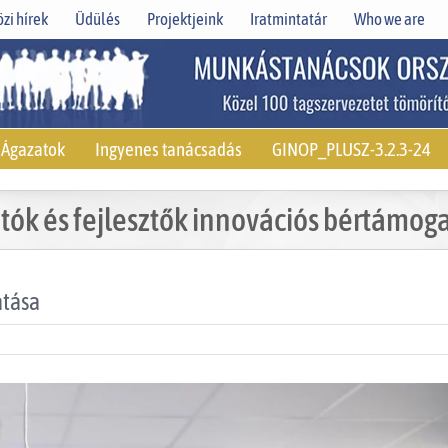
zi hírek
Üdülés
Projektjeink
Iratmintatár
Who we are
Ágazatok
Ingyenes tanácsadás
GINOP_PLUSZ-3.2.3-24
tók és fejlesztők innovációs bértámog
atása