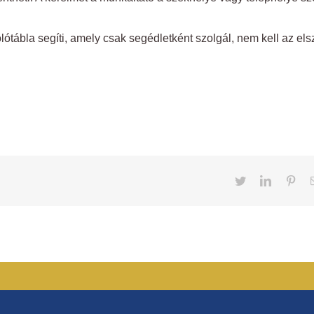
tábla segíti, amely csak segédletként szolgál, nem kell az els
Twitter
LinkedIn
Pint