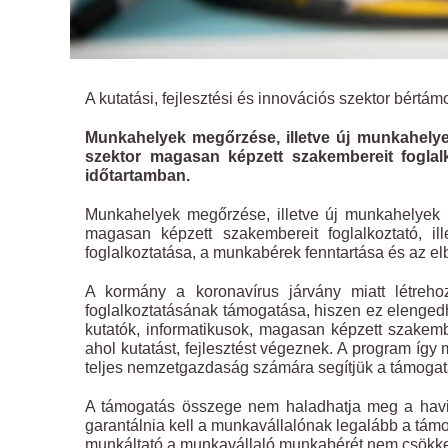
A kutatási, fejlesztési és innovációs szektor bértá
Munkahelyek megőrzése, illetve új munkahelyek
szektor magasan képzett szakembereit foglalko
időtartamban.
Munkahelyek megőrzése, illetve új munkahelyek l
magasan képzett szakembereit foglalkoztató, ill
foglalkoztatása, a munkabérek fenntartása és az el
A kormány a koronavírus járvány miatt létreh
foglalkoztatásának támogatása, hiszen ez elengedh
kutatók, informatikusok, magasan képzett szakemb
ahol kutatást, fejlesztést végeznek. A program így
teljes nemzetgazdaság számára segítjük a támogatá
A támogatás összege nem haladhatja meg a havi 3
garantálnia kell a munkavállalónak legalább a támo
munkáltató a munkavállaló munkabérét nem csökkent