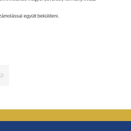
zámolással együtt beküldeni.
erest
Email