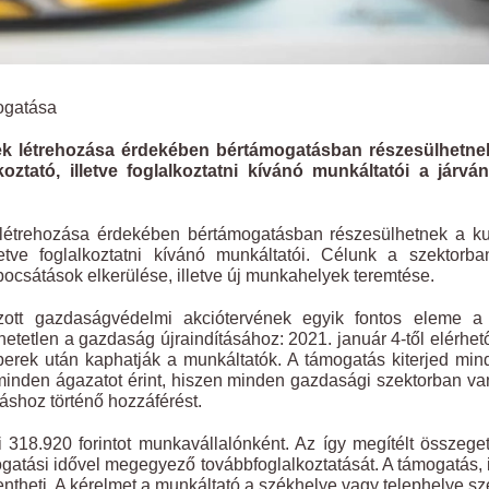
mogatása
 létrehozása érdekében bértámogatásban részesülhetnek a 
ztató, illetve foglalkoztatni kívánó munkáltatói a járvá
étrehozása érdekében bértámogatásban részesülhetnek a kutat
etve foglalkoztatni kívánó munkáltatói. Célunk a szektorba
bocsátások elkerülése, illetve új munkahelyek teremtése.
ozott gazdaságvédelmi akciótervének egyik fontos eleme 
etetlen a gazdaság újraindításához: 2021. január 4-től elérhe
erek után kaphatják a munkáltatók. A támogatás kiterjed min
 minden ágazatot érint, hiszen minden gazdasági szektorban van 
shoz történő hozzáférést.
18.920 forintot munkavállalónként. Az így megítélt összege
gatási idővel megegyező továbbfoglalkoztatását. A támogatás, il
heti. A kérelmet a munkáltató a székhelye vagy telephelye szer