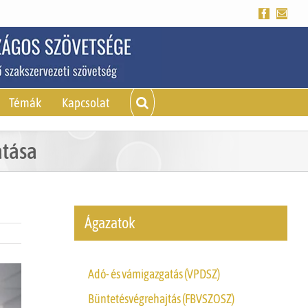
Facebook
Emai
Témák
Kapcsolat
atása
Ágazatok
Adó- és vámigazgatás (VPDSZ)
Büntetésvégrehajtás (FBVSZOSZ)