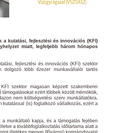
Vízügyi ágazat (VSZOÁSZ)
kutatási, fejlesztési és innovációs (KFI)
nyhelyzet miatt, legfeljebb három hónapos
ási, fejlesztési és innovációs (KFI) szektor
n dolgozó több tízezer munkavállalói tartós
a KFI szektor magasan képzett szakemberei
tő támogatásokat ezért többek között mérnökök,
dazon nem költségvetési szerv munkáltatókra,
kutatással (is) foglalkozó vállalkozás, ezért a
t a munkáltató kapja, és a támogatás fejében
letve a továbbfoglalkoztatás időtartama alatt a
int illetékes megyei (fővárosi) kormányhivatal